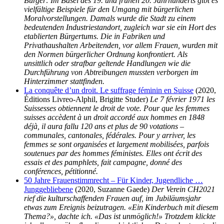
Bürger: Im Basel des 19. und frühen 20. Jahrhunderts gibt es
vielfältige Beispiele für den Umgang mit bürgerlichen
Moralvorstellungen. Damals wurde die Stadt zu einem
bedeutenden Industriestandort, zugleich war sie ein Hort des
etablierten Bürgertums. Die in Fabriken und
Privathaushalten Arbeitenden, vor allem Frauen, wurden mit
den Normen bürgerlicher Ordnung konfrontiert. Als
unsittlich oder strafbar geltende Handlungen wie die
Durchführung von Abtreibungen mussten verborgen im
Hinterzimmer stattfinden.
La conquête d’un droit. Le suffrage féminin en Suisse
(2020,
Éditions Livreo-Alphil, Brigitte Studer)
Le 7 février 1971 les
Suissesses obtiennent le droit de vote. Pour que les femmes
suisses accèdent à un droit accordé aux hommes en 1848
déjà, il aura fallu 120 ans et plus de 90 votations –
communales, cantonales, fédérales. Pour y arriver, les
femmes se sont organisées et largement mobilisées, parfois
soutenues par des hommes féministes. Elles ont écrit des
essais et des pamphlets, fait campagne, donné des
conférences, pétitionné.
50 Jahre Frauenstimmrecht – Für Kinder, Jugendliche …
Junggebliebene
(2020, Suzanne Gaede)
Der Verein CH2021
rief die kulturschaffenden Frauen auf, im Jubiläumsjahr
etwas zum Ereignis beizutragen. «Ein Kinderbuch mit diesem
Thema?», dachte ich. «Das ist unmöglich!» Trotzdem klickte