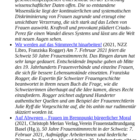
wissenschaftlicher Daten offen. Die so entstandene
Wissenslücke liegt der kontinuierlichen und systematischen
Diskriminierung von Frauen zugrunde und erzeugt eine
unsichtbare Verzerrung, die sich stark auf das Leben von
Frauen auswirkt. Kraftvoll und provokant plädiert Criado-
Perez für einen Wandel dieses Systems und lässt uns die Welt
mit neuen Augen sehen.
Wir werden auf das Stimmrecht hinarbeiten!
(2021, NZZ
Libro, Franziska Rogger)
Am 7. Februar 2021 feiert die
Schweiz 50 Jahre Frauenstimmrecht. Das Ringen darum hat
sehr lange gedauert. Entscheidende Impulse gaben ab Mitte
des 19. Jahrhunderts Frauenverbände und einzelne Frauen,
die sich für bessere Lebensumstände einsetzten. Franziska
Rogger, die Expertin für Schweizer Frauengeschichte
beantwortet in ihrem neuen Buch die Frage, wie die
Schweizerinnen überhaupt auf die Idee kamen, dieses Recht
einzufordern. Rogger zeichnet aufgrund Hunderter
authentischer Quellen und am Beispiel der Frauenrechtlerin
Julie Ryff die Vorgeschichte auf, die bis anhin nur rudimentär
skizziert worden ist.
Auf Abwegen – Frauen im Brennpunkt bürgerlicher Moral
(2021, Christoph Merian Verlag,Verein Frauenstadtrundgang
Basel (Hg.)),
50 Jahre Frauenstimmrecht in der Schweiz: 7.
Februar 2021, Aufmüpfige Arbeiterinnen und liederliche