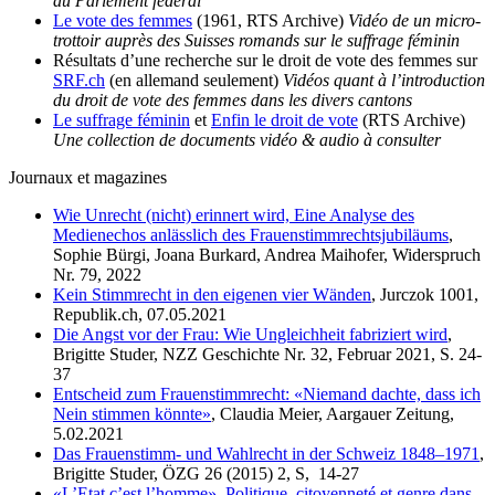
au Parlement fédéral
Le vote des femmes
(1961, RTS Archive)
Vidéo de un micro-
trottoir auprès des Suisses romands sur le suffrage féminin
Résultats d’une recherche sur le droit de vote des femmes sur
SRF.ch
(en allemand seulement)
Vidéos quant à l’introduction
du droit de vote des femmes dans les divers cantons
Le suffrage féminin
et
Enfin le droit de vote
(RTS Archive)
Une collection de documents vidéo & audio à consulter
Journaux et magazines
Wie Unrecht (nicht) erinnert wird, Eine Analyse des
Medienechos anlässlich des Frauenstimmrechtsjubiläums
,
Sophie Bürgi, Joana Burkard, Andrea Maihofer, Widerspruch
Nr. 79, 2022
Kein Stimmrecht in den eigenen vier Wänden
, Jurczok 1001,
Republik.ch, 07.05.2021
Die Angst vor der Frau: Wie Ungleichheit fabriziert wird
,
Brigitte Studer, NZZ Geschichte Nr. 32, Februar 2021, S. 24-
37
Entscheid zum Frauenstimmrecht: «Niemand dachte, dass ich
Nein stimmen könnte»
, Claudia Meier, Aargauer Zeitung,
5.02.2021
Das Frauenstimm- und Wahlrecht in der Schweiz 1848–1971
,
Brigitte Studer, ÖZG 26 (2015) 2, S, 14-27
«L’Etat c’est l’homme». Politique, citoyenneté et genre dans