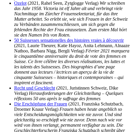
Ozelot
(2021, Rahel Seen, Zytglogge Verlag)
Wir schreiben
das Jahr 1958. Victoria ist elf Jahre alt und verbringt viele
Nachmittage im Zürcher Frauensekretariat, für das ihre
Mutter arbeitet. So erlebt sie, wie sich Frauen in der Schweiz
zu Verbänden zusammenschliessen, um sich gegen die
fehlenden Rechte der Frau einzusetzen. Zum ersten Mal hört
sie den Namen Iris von Roten.
50 Suissesses sensationelles des histoires vraies à découvrir
(2021, Laurie Theurer, Katie Hayoz, Anita Lehmann, Alnaaze
Nathoo, Barbara Nigg, Bergli Verlag)
Février 2021 marquera
le cinquantième anniversaire du droit de vote des femmes en
Suisse. Ce livre célèbre les diverses réalisations, les luttes et
les talents des Suissesses. Des biographies d’une page
donnent aux lecteurs / lectrices un aperçu de la vie de
cinquante Suissesses – historiques et contemporaines – qui
inspirent et fascinent.
Recht und Geschlecht
(2021, Juristinnen Schweiz, Dike
Verlag)
Herausforderungen der Gleichstellung – Quelques
réflexions 50 ans après le suffrage des femmes
Die Erschöpfung der Frauen
(2021, Franziska Schutzbach,
Droemer Knaur Verlag)
Frauen haben heute angeblich so
viele Entscheidungsmöglichkeiten wie nie zuvor. Und sind
gleichzeitig so erschöpft wie nie zuvor. Denn nach wie vor
wird von ihnen verlangt, permanent verfügbar zu sein. Die
Geschlechterforscherin Franziska Schutzbach schreibt über