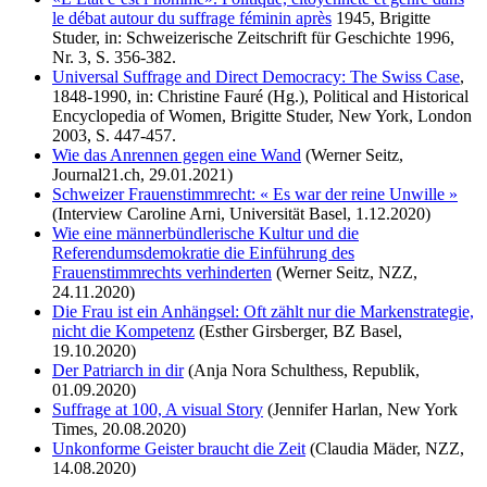
le débat autour du suffrage féminin après
1945, Brigitte
Studer, in: Schweizerische Zeitschrift für Geschichte 1996,
Nr. 3, S. 356-382.
Universal Suffrage and Direct Democracy: The Swiss Case
,
1848-1990, in: Christine Fauré (Hg.), Poli­tical and Historical
Encyclopedia of Women, Brigitte Studer, New York, London
2003, S. 447-457
.
Wie das Anrennen gegen eine Wand
(Werner Seitz,
Journal21.ch, 29.01.2021)
Schweizer Frauenstimmrecht: « Es war der reine Unwille »
(Interview Caroline Arni, Universität Basel, 1.12.2020)
Wie eine männerbündlerische Kultur und die
Referendumsdemokratie die Einführung des
Frauenstimmrechts verhinderten
(Werner Seitz, NZZ,
24.11.2020)
Die Frau ist ein Anhängsel: Oft zählt nur die Markenstrategie,
nicht die Kompetenz
(Esther Girsberger, BZ Basel,
19.10.2020)
Der Patriarch in dir
(Anja Nora Schulthess, Republik,
01.09.2020)
Suffrage at 100, A visual Story
(Jennifer Harlan, New York
Times, 20.08.2020)
Unkonforme Geister braucht die Zeit
(Claudia Mäder, NZZ,
14.08.2020)