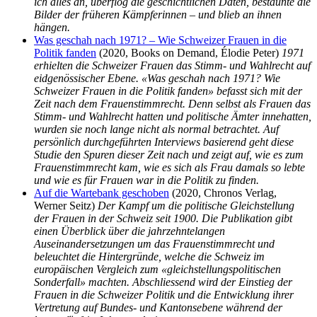
ich alles an, überflog die geschichtlichen Daten, bestaunte die
Bilder der früheren Kämpferinnen – und blieb an ihnen
hängen.
Was geschah nach 1971? – Wie Schweizer Frauen in die
Politik fanden
(2020, Books on Demand, Élodie Peter)
1971
erhielten die Schweizer Frauen das Stimm- und Wahlrecht auf
eidgenössischer Ebene. «Was geschah nach 1971? Wie
Schweizer Frauen in die Politik fanden» befasst sich mit der
Zeit nach dem Frauenstimmrecht. Denn selbst als Frauen das
Stimm- und Wahlrecht hatten und politische Ämter innehatten,
wurden sie noch lange nicht als normal betrachtet. Auf
persönlich durchgeführten Interviews basierend geht diese
Studie den Spuren dieser Zeit nach und zeigt auf, wie es zum
Frauenstimmrecht kam, wie es sich als Frau damals so lebte
und wie es für Frauen war in die Politik zu finden.
Auf die Wartebank geschoben
(2020, Chronos Verlag,
Werner Seitz)
Der Kampf um die politische Gleichstellung
der Frauen in der Schweiz seit 1900. Die Publikation gibt
einen Überblick über die jahrzehntelangen
Auseinandersetzungen um das Frauenstimmrecht und
beleuchtet die Hintergründe, welche die Schweiz im
europäischen Vergleich zum «gleichstellungspolitischen
Sonderfall» machten. Abschliessend wird der Einstieg der
Frauen in die Schweizer Politik und die Entwicklung ihrer
Vertretung auf Bundes- und Kantonsebene während der