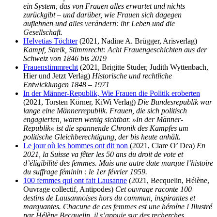
ein System, das von Frauen alles erwartet und nichts
zurückgibt – und darüber, wie Frauen sich dagegen
auflehnen und alles verändern: ihr Leben und die
Gesellschaft.
Helvetias Töchter
(2021, Nadine A. Brügger, Arisverlag)
Kampf, Streik, Stimmrecht: Acht Frauengeschichten aus der
Schweiz von 1846 bis 2019
Frauenstimmrecht
(2021, Brigitte Studer, Judith Wyttenbach,
Hier und Jetzt Verlag)
Historische und rechtliche
Entwicklungen 1848 – 1971
In der Männer-Republik, Wie Frauen die Politik eroberten
(2021, Torsten Körner, KiWi Verlag)
Die Bundesrepublik war
lange eine Männerrepublik. Frauen, die sich politisch
engagierten, waren wenig sichtbar. »In der Männer-
Republik« ist die spannende Chronik des Kampfes um
politische Gleichberechtigung, der bis heute anhält.
Le jour où les hommes ont dit non
(2021, Clare O’ Dea)
En
2021, la Suisse va fêter les 50 ans du droit de vote et
d’éligibilité des femmes. Mais une autre date marque l’histoire
du suffrage féminin : le 1er février 1959.
100 femmes qui ont fait Lausanne
(2021, Becquelin, Hélène,
Ouvrage collectif, Antipodes)
Cet ouvrage raconte 100
destins de Lausannoises hors du commun, inspirantes et
marquantes. Chacune de ces femmes est une héroïne !
Illustré
par Hélène Becquelin, il s’appuie sur des recherches