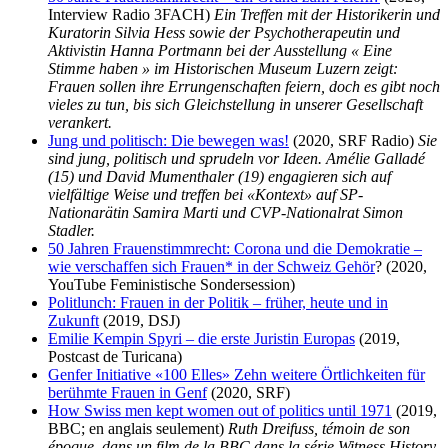
Interview Radio 3FACH)
Ein Treffen mit der Historikerin und
Kuratorin Silvia Hess sowie der Psychotherapeutin und
Aktivistin Hanna Portmann bei der Ausstellung « Eine
Stimme haben » im Historischen Museum Luzern zeigt:
Frauen sollen ihre Errungenschaften feiern, doch es gibt noch
vieles zu tun, bis sich Gleichstellung in unserer Gesellschaft
verankert.
Jung und politisch: Die bewegen was!
(2020, SRF Radio)
Sie
sind jung, politisch und sprudeln vor Ideen. Amélie Galladé
(15) und David Mumenthaler (19) engagieren sich auf
vielfältige Weise und treffen bei «Kontext» auf SP-
Nationarätin Samira Marti und CVP-Nationalrat Simon
Stadler.
50 Jahren Frauenstimmrecht: Corona und die Demokratie –
wie verschaffen sich Frauen* in der Schweiz Gehör
? (2020,
YouTube Feministische Sondersession)
Politlunch: Frauen in der Politik – früher, heute und in
Zukunft
(2019, DSJ)
Emilie Kempin Spyri – die erste Juristin Europas
(2019,
Postcast de Turicana)
Genfer Initiative «100 Elles» Zehn weitere Örtlichkeiten für
berühmte Frauen in Genf
(2020, SRF)
How Swiss men kept women out of politics until 1971
(2019,
BBC; en anglais seulement)
Ruth Dreifuss, témoin de son
époque, dans un film de la BBC dans la série Witness History