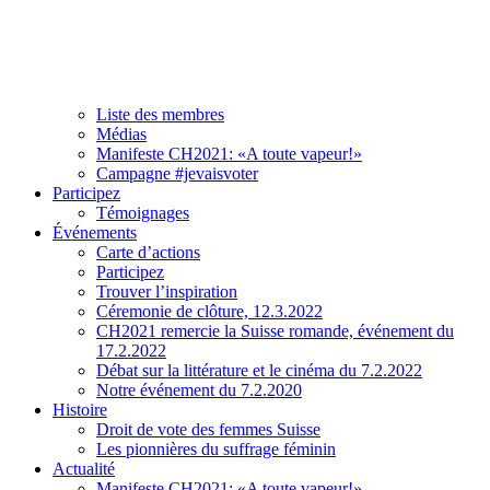
Association
À propos de CH2021
Comité et team
Liste des membres
Médias
Manifeste CH2021: «A toute vapeur!»
Campagne #jevaisvoter
Participez
Témoignages
Événements
Carte d’actions
Participez
Trouver l’inspiration
Céremonie de clôture, 12.3.2022
CH2021 remercie la Suisse romande, événement du
17.2.2022
Débat sur la littérature et le cinéma du 7.2.2022
Notre événement du 7.2.2020
Histoire
Droit de vote des femmes Suisse
Les pionnières du suffrage féminin
Actualité
Manifeste CH2021: «A toute vapeur!»