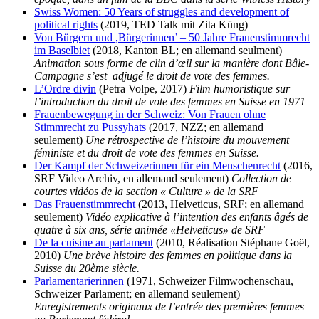
Swiss Women: 50 Years of struggles and development of
political rights
(2019, TED Talk mit Zita Küng)
Von Bürgern und ,Bürgerinnen’ – 50 Jahre Frauenstimmrecht
im Baselbiet
(2018, Kanton BL; en allemand seulment)
Animation sous forme de clin d’œil sur la manière dont Bâle-
Campagne s’est adjugé le droit de vote des femmes.
L’Ordre divin
(Petra Volpe, 2017)
Film humoristique sur
l’introduction du droit de vote des femmes en Suisse en 1971
Frauenbewegung in der Schweiz: Von Frauen ohne
Stimmrecht zu Pussyhats
(2017, NZZ; en allemand
seulement)
Une rétrospective de l’histoire du mouvement
féministe et du droit de vote des femmes en Suisse.
Der Kampf der Schweizerinnen für ein Menschenrecht
(2016,
SRF Video Archiv, en allemand seulement)
Collection de
courtes vidéos de la section « Culture » de la SRF
Das Frauenstimmrecht
(2013, Helveticus, SRF; en allemand
seulement)
Vidéo explicative à l’intention des enfants âgés de
quatre à six ans, série animée «Helveticus» de SRF
De la cuisine au parlament
(2010, Réalisation Stéphane Goël,
2010)
Une brève histoire des femmes en politique dans la
Suisse du 20ème siècle.
Parlamentarierinnen
(1971, Schweizer Filmwochenschau,
Schweizer Parlament; en allemand seulement)
Enregistrements originaux de l’entrée des premières femmes