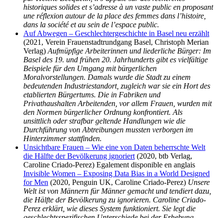
historiques solides et s’adresse à un vaste public en proposant
une réflexion autour de la place des femmes dans l’histoire,
dans la société et au sein de l’espace public.
Auf Abwegen – Geschlechtergeschichte in Basel neu erzählt
(2021, Verein Frauenstadtrundgang Basel, Christoph Merian
Verlag)
Aufmüpfige Arbeiterinnen und liederliche Bürger: Im
Basel des 19. und frühen 20. Jahrhunderts gibt es vielfältige
Beispiele für den Umgang mit bürgerlichen
Moralvorstellungen. Damals wurde die Stadt zu einem
bedeutenden Industriestandort, zugleich war sie ein Hort des
etablierten Bürgertums. Die in Fabriken und
Privathaushalten Arbeitenden, vor allem Frauen, wurden mit
den Normen bürgerlicher Ordnung konfrontiert. Als
unsittlich oder strafbar geltende Handlungen wie die
Durchführung von Abtreibungen mussten verborgen im
Hinterzimmer stattfinden.
Unsichtbare Frauen – Wie eine von Daten beherrschte Welt
die Hälfte der Bevölkerung ignoriert
(2020, btb Verlag,
Caroline Criado-Perez) Egalement disponible en anglais
Invisible Women – Exposing Data Bias in a World Designed
for Men
(2020, Penguin UK, Caroline Criado-Perez)
Unsere
Welt ist von Männern für Männer gemacht und tendiert dazu,
die Hälfte der Bevölkerung zu ignorieren. Caroline Criado-
Perez erklärt, wie dieses System funktioniert. Sie legt die
geschlechtsspezifischen Unterschiede bei der Erhebung