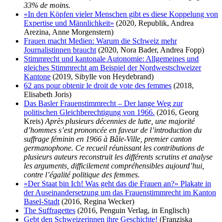
33% de moins.
«In den Köpfen vieler Menschen gibt es diese Koppelung von
Expertise und Männlichkeit»
(2020, Republik, Andrea
Arezina, Anne Morgenstern)
Frauen macht Medien: Warum die Schweiz mehr
Journalistinnen braucht
(2020, Nora Bader, Andrea Fopp)
Stimmrecht und kantonale Autonomie: Allgemeines und
gleiches Stimmrecht am Beispiel der Nordwestschweizer
Kantone
(2019, Sibylle von Heydebrand)
62 ans pour obtenir le droit de vote des femmes
(2018,
Elisabeth Joris)
Das Basler Frauenstimmrecht – Der lange Weg zur
politischen Gleichberechtigung von 1966.
(2016, Georg
Kreis)
Après plusieurs décennies de lutte, une majorité
d’hommes s’est prononcée en faveur de l’introduction du
suffrage féminin en 1966 à Bâle-Ville, premier canton
germanophone. Ce recueil réunissant les contributions de
plusieurs auteurs reconstruit les différents scrutins et analyse
les arguments, difficilement compréhensibles aujourd’hui,
contre l’égalité politique des femmes.
«Der Staat bin Ich! Was geht das die Frauen an?» Plakate in
der Auseinandersetzung um das Frauenstimmrecht im Kanton
Basel-Stadt
(2016, Regina Wecker)
The Suffragettes
(2016, Penguin Verlag, in Englisch)
Gebt den Schweizerinnen ihre Geschichte!
(Franziska