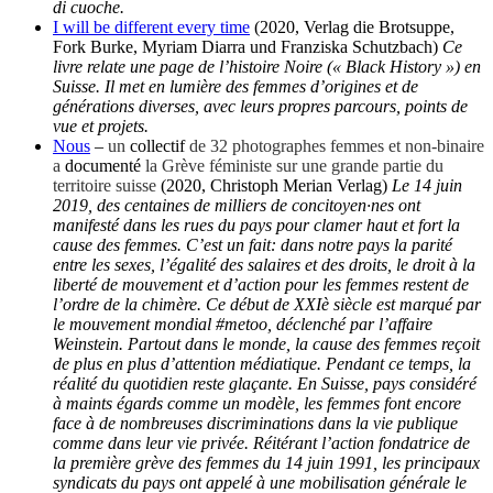
di cuoche.
I will be different every time
(2020, Verlag die Brotsuppe,
Fork Burke, Myriam Diarra und Franziska Schutzbach)
Ce
livre relate une page de l’histoire Noire (« Black History ») en
Suisse. Il met en lumière des femmes d’origines et de
générations diverses, avec leurs propres parcours, points de
vue et projets.
Nous
–
un
collectif
de 32 photographes femmes et non-binaire
a
documenté
la Grève féministe sur une grande partie du
territoire suisse
(2020, Christoph Merian Verlag)
Le 14 juin
2019, des centaines de milliers de concitoyen·nes ont
manifesté dans les rues du pays pour clamer haut et fort la
cause des femmes. C’est un fait: dans notre pays la parité
entre les sexes, l’égalité des salaires et des droits, le droit à la
liberté de mouvement et d’action pour les femmes restent de
l’ordre de la chimère. Ce début de XXIè siècle est marqué par
le mouvement mondial #metoo, déclenché par l’affaire
Weinstein. Partout dans le monde, la cause des femmes reçoit
de plus en plus d’attention médiatique. Pendant ce temps, la
réalité du quotidien reste glaçante. En Suisse, pays considéré
à maints égards comme un modèle, les femmes font encore
face à de nombreuses discriminations dans la vie publique
comme dans leur vie privée. Réitérant l’action fondatrice de
la première grève des femmes du 14 juin 1991, les principaux
syndicats du pays ont appelé à une mobilisation générale le