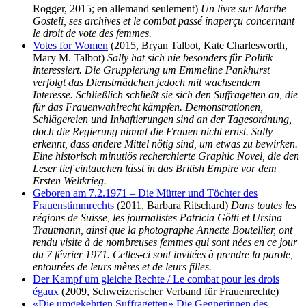
Rogger, 2015; en allemand seulement)
Un livre sur Marthe
Gosteli, ses archives et le combat passé inaperçu concernant
le droit de vote des femmes.
Votes for Women
(2015, Bryan Talbot, Kate Charlesworth,
Mary M. Talbot)
Sally hat sich nie besonders für Politik
interessiert. Die Gruppierung um Emmeline Pankhurst
verfolgt das Dienstmädchen jedoch mit wachsendem
Interesse. Schließlich schließt sie sich den Suffragetten an, die
für das Frauenwahlrecht kämpfen. Demonstrationen,
Schlägereien und Inhaftierungen sind an der Tagesordnung,
doch die Regierung nimmt die Frauen nicht ernst. Sally
erkennt, dass andere Mittel nötig sind, um etwas zu bewirken.
Eine historisch minutiös recherchierte Graphic Novel, die den
Leser tief eintauchen lässt in das British Empire vor dem
Ersten Weltkrieg.
Geboren am 7.2.1971 – Die Mütter und Töchter des
Frauenstimmrechts
(2011, Barbara Ritschard)
Dans toutes les
régions de Suisse, les journalistes Patricia Götti et Ursina
Trautmann, ainsi que la photographe Annette Boutellier, ont
rendu visite à de nombreuses femmes qui sont nées en ce jour
du 7 février 1971. Celles-ci sont invitées à prendre la parole,
entourées de leurs mères et de leurs filles.
Der Kampf um gleiche Rechte / Le combat pour les drois
égaux
(2009, Schweizerischer Verband für Frauenrechte)
«Die umgekehrten Suffragetten» Die Gegnerinnen des