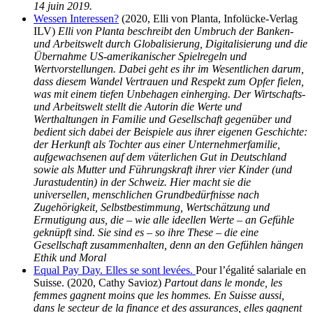
14 juin 2019.
Wessen Interessen?
(2020, Elli von Planta, Infolücke-Verlag
ILV)
Elli von Planta beschreibt den Umbruch der Banken-
und Arbeitswelt durch Globalisierung, Digitalisierung und die
Übernahme US-amerikanischer Spielregeln und
Wertvorstellungen. Dabei geht es ihr im Wesentlichen darum,
dass diesem Wandel Vertrauen und Respekt zum Opfer fielen,
was mit einem tiefen Unbehagen einherging. Der Wirtschafts-
und Arbeitswelt stellt die Autorin die Werte
und
Werthaltungen in Familie und Gesellschaft gegenüber und
bedient sich dabei der Beispiele aus ihrer eigenen Geschichte:
der Herkunft als Tochter aus einer Unternehmerfamilie,
aufgewachsenen auf dem väterlichen Gut in Deutschland
sowie als Mutter und Führungskraft ihrer vier Kinder (und
Jurastudentin) in der Schweiz. Hier macht sie die
universellen, menschlichen Grundbedürfnisse nach
Zugehörigkeit, Selbstbestimmung, Wertschätzung und
Ermutigung aus, die – wie alle ideellen Werte – an Gefühle
geknüpft sind. Sie sind es – so ihre These – die eine
Gesellschaft zusammenhalten, denn an den Gefühlen hängen
Ethik und Moral
Equal Pay Day. Elles se sont levées.
Pour l’égalité salariale en
Suisse.
(2020, Cathy Savioz)
Partout dans le monde, les
femmes gagnent moins que les hommes. En Suisse aussi,
dans le secteur de la finance et des assurances, elles gagnent