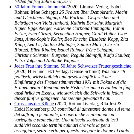
letzten fünfzig Jahre analysiert.
50 Jahre Frauenstimmrecht
(2020, Limmat Verlag, Isabel
Rohner, Irène Schäppi)
25 Frauen über Demokratie, Macht
und Gleichberechtigung. Mit Porträts, Gesprächen und
Beiträgen von Viola Amherd, Kathrin Bertschy, Margrith
Bigler-Eggenberger, Adrienne Corboud Fumagalli, Fanni
Fetzer, Fina Girard, Serpentina Hagner, Gardi Hutter, Cloé
Jans, Anne-Sophie Keller, Bea Knecht, Elisabeth Kopp, Zita
Küng, Lea Lu, Andrea Maihofer, Samira Marti, Christa
Rigozzi, Ellen Ringier, Isabel Rohner, Irène Schäppi,
Christine Schraner Burgener, Regula Stämpfli, Katja Stauber,
Petra Volpe und Nathalie Wappler.
Jeder Frau ihre Stimme, 50 Jahre Schweizer Frauengeschichte
(2020, Hier und Jetzt Verlag, Denise Schmid)
Was hat sich
politisch, wirtschaftlich und gesellschaftlich seit der
Einführung des Frauenstimmrechts 1971 mit Fokus auf die
Frauen getan? Renommierte Historikerinnen erzählen in fünf
ausführlichen Essays, wie stark sich die Schweiz in jedem
dieser fünf vergangenen Jahrzehnte gewandelt hat.
Gruss aus der Küche
(2020, Rotpunktverlag, Rita Jost &
Heidi Kronenberg)
31 contributi di altrettante donne sul tema
del suffragio femminile, un’opera che si preannuncia
variegata e promettente. Una miscela scatenata di testi
suddivisi secondo termini culinari che vale la pena
assaggiare, senza certo per questo relegare le donne al ruolo