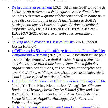
De la cuisine au parlement
(2021, Stéphane Goël)
La route de
la cuisine au parlement a été longue et semée d’embûches
pour les Suissesses – quatre générations ont dû se battre pour
que l’électorat masculin accorde aux femmes le droit de
participation aux décisons politiques. Le documentaire de
Stéphane Goël,
DE LA CUISINE AU PARLEMENT –
ÉDITION 2021
, retrace ce chemin avec sensibilité et
humour.
Talking about Women in Classical music
(2021, Podcast
Jessica Horsley)
« Célébrons les 50 ans du suffrage féminin ! » Pionnières hier
– aujourd’hui – demain
(2021, ADF – Association suisse pour
les droits des femmes)
Le droit de voter, le droit d’être élue,
tous deux sont le fruit d’une longue lutte. Il en a fallu des
engagements, des réunions, des courriers, des conférences,
des protestations publiques, des déceptions surmontées, de la
ténacité, une volonté que rien n’arrête…
Jeder Frau ihre Stimme. 50 Jahre Schweizer Frauengeschichte
(2020, YouTube Film, Hier und Jetzt Verlag)
Der Film zum
Buch – mit Herausgeberin Denise Schmid (Hier und Jetzt
Verlag) und Beiträgen von Caroline Arni, Elisabeth Joris,
Leena Schmitter, Angelika Hardegger, Anja Suter und
Fabienne Amlinger.
50 Jahre Frauenstimmrecht – ein Grund zum Feiern?
(2020,