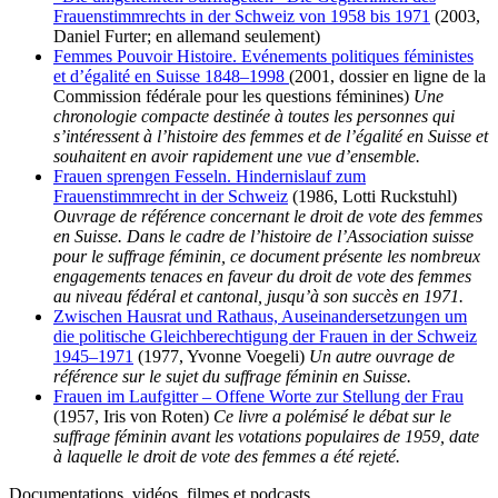
Frauenstimmrechts in der Schweiz von 1958 bis 1971
(2003,
Daniel Furter; en allemand seulement)
Femmes Pouvoir Histoire. Evénements politiques féministes
et d’égalité en Suisse 1848–1998
(2001, dossier en ligne de la
Commission fédérale pour les questions féminines)
Une
chronologie compacte destinée à toutes les personnes qui
s’intéressent à l’histoire des femmes et de l’égalité en Suisse et
souhaitent en avoir rapidement une vue d’ensemble.
Frauen sprengen Fesseln. Hindernislauf zum
Frauenstimmrecht in der Schweiz
(1986, Lotti Ruckstuhl)
Ouvrage de référence concernant le droit de vote des femmes
en Suisse. Dans le cadre de l’histoire de l’Association suisse
pour le suffrage féminin, ce document présente les nombreux
engagements tenaces en faveur du droit de vote des femmes
au niveau fédéral et cantonal, jusqu’à son succès en 1971.
Zwischen Hausrat und Rathaus, Auseinandersetzungen um
die politische Gleichberechtigung der Frauen in der Schweiz
1945–1971
(1977, Yvonne Voegeli)
Un autre ouvrage de
référence sur le sujet du suffrage féminin en Suisse.
Frauen im Laufgitter – Offene Worte zur Stellung der Frau
(1957, Iris von Roten)
Ce livre a polémisé le débat sur le
suffrage féminin avant les votations populaires de 1959, date
à laquelle le droit de vote des femmes a été rejeté.
Documentations, vidéos, filmes et podcasts