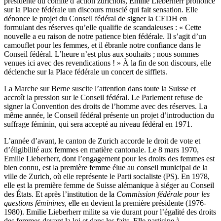
présidente du comité d’action zurichois, Emilie Lieberherr prononce
sur la Place fédérale un discours musclé qui fait sensation. Elle
dénonce le projet du Conseil fédéral de signer la CEDH en
formulant des réserves qu’elle qualifie de scandaleuses : « Cette
nouvelle a eu raison de notre patience bien fédérale. Il s’agit d’un
camouflet pour les femmes, et il ébranle notre confiance dans le
Conseil fédéral. L’heure n’est plus aux souhaits ; nous sommes
venues ici avec des revendications ! » À la fin de son discours, elle
déclenche sur la Place fédérale un concert de sifflets.
La Marche sur Berne suscite l’attention dans toute la Suisse et
accroît la pression sur le Conseil fédéral. Le Parlement refuse de
signer la Convention des droits de l’homme avec des réserves. La
même année, le Conseil fédéral présente un projet d’introduction du
suffrage féminin, qui sera accepté au niveau fédéral en 1971.
L’année d’avant, le canton de Zurich accorde le droit de vote et
d’éligibilité aux femmes en matière cantonale. Le 8 mars 1970,
Emilie Lieberherr, dont l’engagement pour les droits des femmes est
bien connu, est la première femme élue au conseil municipal de la
ville de Zurich, où elle représente le Parti socialiste (PS). En 1978,
elle est la première femme de Suisse alémanique à siéger au Conseil
des États. Et après l’institution de la
Commission fédérale pour les
questions féminines
, elle en devient la première présidente (1976-
1980). Emilie Lieberherr milite sa vie durant pour l’égalité des droits
des femmes devant la loi et dans les faits. Elle participe à