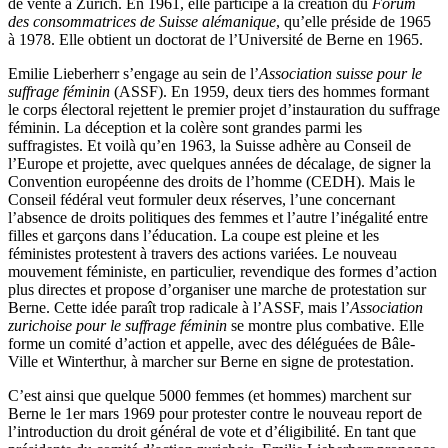
de vente à Zurich. En 1961, elle participe à la création du
Forum
des consommatrices de Suisse alémanique
, qu’elle préside de 1965
à 1978. Elle obtient un doctorat de l’Université de Berne en 1965.
Emilie Lieberherr s’engage au sein de l’
Association suisse pour le
suffrage féminin
(ASSF). En 1959, deux tiers des hommes formant
le corps électoral rejettent le premier projet d’instauration du suffrage
féminin. La déception et la colère sont grandes parmi les
suffragistes. Et voilà qu’en 1963, la Suisse adhère au Conseil de
l’Europe et projette, avec quelques années de décalage, de signer la
Convention européenne des droits de l’homme (CEDH). Mais le
Conseil fédéral veut formuler deux réserves, l’une concernant
l’absence de droits politiques des femmes et l’autre l’inégalité entre
filles et garçons dans l’éducation. La coupe est pleine et les
féministes protestent à travers des actions variées. Le nouveau
mouvement féministe, en particulier, revendique des formes d’action
plus directes et propose d’organiser une marche de protestation sur
Berne. Cette idée paraît trop radicale à l’ASSF, mais l’
Association
zurichoise pour le suffrage féminin
se montre plus combative. Elle
forme un comité d’action et appelle, avec des déléguées de Bâle-
Ville et Winterthur, à marcher sur Berne en signe de protestation.
C’est ainsi que quelque 5000 femmes (et hommes) marchent sur
Berne le 1
er
mars 1969 pour protester contre le nouveau report de
l’introduction du droit général de vote et d’éligibilité. En tant que