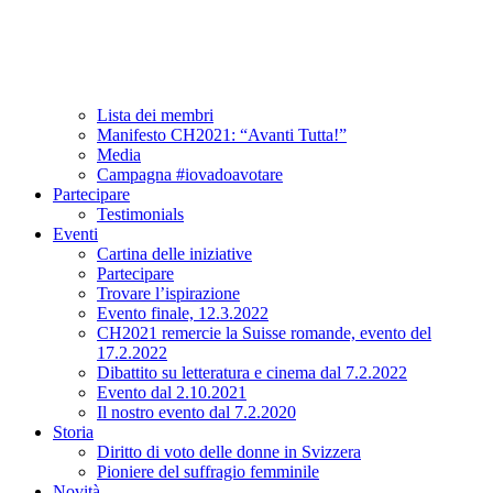
Associazione
A proposito di CH2021
Comitato e team
Lista dei membri
Manifesto CH2021: “Avanti Tutta!”
Media
Campagna #iovadoavotare
Partecipare
Testimonials
Eventi
Cartina delle iniziative
Partecipare
Trovare l’ispirazione
Evento finale, 12.3.2022
CH2021 remercie la Suisse romande, evento del
17.2.2022
Dibattito su letteratura e cinema dal 7.2.2022
Evento dal 2.10.2021
Il nostro evento dal 7.2.2020
Storia
Diritto di voto delle donne in Svizzera
Pioniere del suffragio femminile
Novità