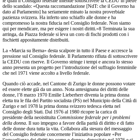
le quali il Consiglio federale intende sottoscrivere la CEDU in pietre
dello scandalo: «Questa raccomandazione [NdT: che il Governo ha
dato al Parlamento] ha seriamente minato la nostra proverbiale
pazienza svizzera. Ha inferto uno schiaffo alle donne e ha
compromesso la nostra fiducia nel Consiglio federale. Non siamo
qui per mendicare, ma per esigere i nostri diritti.»
8
Terminata la sua
arringa, da Piazza federale si leva un coro di fischi prodotti con i
fischietti appositamente distribuiti.
La «Marcia su Berna» desta scalpore in tutto il Paese e accresce la
pressione sul Consiglio federale. Il Parlamento rifiuta di sottoscrivere
la CEDU con riserve. Il Governo stringe i tempi e ancora lo stesso
anno presenta un progetto per l’introduzione del suffragio femminile
che nel 1971 viene accolto a livello federale.
Quando ciò accade, nel Cantone di Zurigo le donne possono votare
ed essere elette già da un anno. Nota antesignana dei diritti delle
donne, l’8 marzo 1970 Emilie Lieberherr diventa la prima donna
eletta tra le fila del Partito socialista (PS) nel Municipio della Città di
Zurigo e nel 1978 la prima donna svizzero tedesca eletta nel
Consiglio degli Stati. Dal 1976 al 1980 ricopre la carica di
presidente della neoistituita
Commissione federale per i problemi
della donna
. Il suo impegno a favore della parità di diritto e di fatto
delle donne dura tutta la vita. Collabora alla stesura del messaggio
del Consiglio federale concernente l’iniziativa popolare «Per
l’eguaglianza dei diritti tra uomo e donna» depositata nel 1976 e si