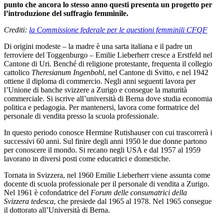
punto che ancora lo stesso anno questi presenta un progetto per
l’introduzione del suffragio femminile.
Crediti:
la Commissione federale per le questioni femminili CFQF
Di origini modeste – la madre è una sarta italiana e il padre un
ferroviere del Toggenburgo – Emilie Lieberherr cresce a Erstfeld nel
Cantone di Uri. Benché di religione protestante, frequenta il collegio
cattolico
Theresianum Ingenbohl
, nel Cantone di Svitto, e nel 1942
ottiene il diploma di commercio. Negli anni seguenti lavora per
l’Unione di banche svizzere a Zurigo e consegue la maturità
commerciale. Si iscrive all’università di Berna dove studia economia
politica e pedagogia. Per mantenersi, lavora come formatrice del
personale di vendita presso la scuola professionale.
In questo periodo conosce Hermine Rutishauser con cui trascorrerà i
successivi 60 anni. Sul finire degli anni 1950 le due donne partono
per conoscere il mondo. Si recano negli USA e dal 1957 al 1959
lavorano in diversi posti come educatrici e domestiche.
Tornata in Svizzera, nel 1960 Emilie Lieberherr viene assunta come
docente di scuola professionale per il personale di vendita a Zurigo.
Nel 1961 è cofondatrice del
Forum delle consumatrici della
Svizzera tedesca
, che presiede dal 1965 al 1978. Nel 1965 consegue
il dottorato all’Università di Berna.