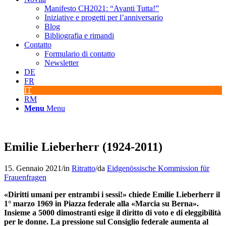
Manifesto CH2021: “Avanti Tutta!”
Iniziative e progetti per l’anniversario
Blog
Bibliografia e rimandi
Contatto
Formulario di contatto
Newsletter
DE
FR
IT
RM
Menu
Menu
Emilie Lieberherr (1924-2011)
15. Gennaio 2021
/
in
Ritratto
/
da
Eidgenössische Kommission für
Frauenfragen
«Diritti umani per entrambi i sessi!» chiede Emilie Lieberherr il
1° marzo 1969 in Piazza federale alla «Marcia su Berna».
Insieme a 5000 dimostranti esige il diritto di voto e di eleggibilità
per le donne. La pressione sul Consiglio federale aumenta al