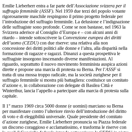
Emilie Lieberherr entra a far parte dell’
Associazione svizzera per il
suffragio femminile (ASSF)
. Nel 1959 due terzi del popolo votante
rigorosamente maschile respingono il primo progetto federale per
l’introduzione del suffragio femminile. La delusione e l’indignazione
delle suffragiste sono profonde. Come se non bastasse, nel 1963 la
Svizzera aderisce al Consiglio d’Europa e – con alcuni anni di
ritardo – intende sottoscrivere la
Convenzione europea dei diritti
dell’uomo (CEDU)
con due riserve: una relativa alla non
concessione dei diritti politici alle donne e l’altra, alla disparità nella
formazione di ragazze e ragazzi. Dinanzi a questa prospettiva le
suffragiste insorgono inscenando diverse manifestazioni. Al
riguardo, soprattutto il nuovo movimento femminista auspica azioni
dirette e propone una marcia di protesta su Berna. Per l’
ASSF
si
tratta di una mossa troppo radicale, ma la società zurighese per il
suffragio femminile si mostra più battagliera: costituisce un comitato
d’azione e, in collaborazione con delegate di Basilea Città e
Winterthur, lancia l’appello a partecipare alla marcia di protesta sulla
capitale.
Il 1° marzo 1969 circa 5000 donne (e uomini) marciano su Berna
per manifestare contro l’ulteriore rinvio dell’introduzione del diritto
di voto e di eleggibilità universale. Quale presidente del comitato
d’azione zurighese, Emilie Lieberherr pronuncia su Piazza federale
un discorso coraggioso e acclamatissimo, e trasforma le riserve con