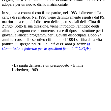
adopera per un nuovo diritto matrimoniale.
In seguito a contrasti con il suo partito, nel 1983 si dimette dalla
carica di senatrice. Nel 1990 viene definitivamente espulsa dal PS,
ma rimane a capo del dicastero delle opere sociali della Città di
Zurigo. Sotto la sua direzione, viene introdotto l’anticipo degli
alimenti, vengono create numerose case di riposo e strutture per i
giovani e lanciati programmi per i giovani disoccupati. Dopo 24
anni trascorsi nell’esecutivo cittadino, nel 1994 si ritira dalla vita
politica. Si spegne nel 2011 all’età di 86 anni (
Crediti:
la
Commissione federale per le questioni femminili CFQF).
«La parità dei sessi è un presupposto » Emilie
Lieberherr, 1969