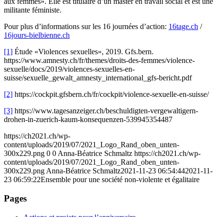
aux femmes». Elle est titulaire d’un master en travail social et est une
militante féministe.
Pour plus d’informations sur les 16 journées d’action:
16tage.ch
/
16jours-bielbienne.ch
[1]
Étude «Violences sexuelles», 2019. Gfs.bern.
https://www.amnesty.ch/fr/themes/droits-des-femmes/violence-
sexuelle/docs/2019/violences-sexuelles-en-
suisse/sexuelle_gewalt_amnesty_international_gfs-bericht.pdf
[2]
https://cockpit.gfsbern.ch/fr/cockpit/violence-sexuelle-en-suisse/
[3]
https://www.tagesanzeiger.ch/beschuldigten-vergewaltigern-
drohen-in-zuerich-kaum-konsequenzen-539945354487
https://ch2021.ch/wp-
content/uploads/2019/07/2021_Logo_Rand_oben_unten-
300x229.png
0
0
Anna-Béatrice Schmaltz
https://ch2021.ch/wp-
content/uploads/2019/07/2021_Logo_Rand_oben_unten-
300x229.png
Anna-Béatrice Schmaltz
2021-11-23 06:54:44
2021-11-
23 06:59:22
Ensemble pour une société non-violente et égalitaire
Pages