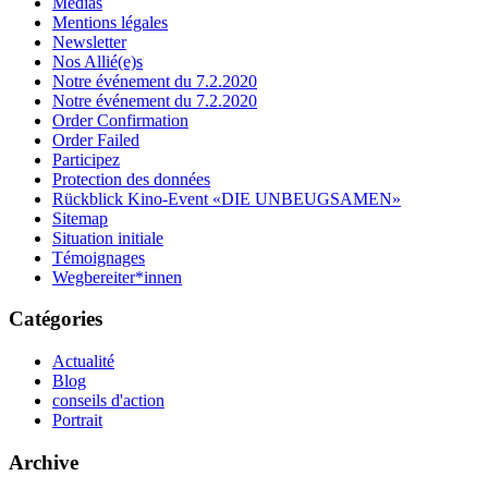
Médias
Mentions légales
Newsletter
Nos Allié(e)s
Notre événement du 7.2.2020
Notre événement du 7.2.2020
Order Confirmation
Order Failed
Participez
Protection des données
Rückblick Kino-Event «DIE UNBEUGSAMEN»
Sitemap
Situation initiale
Témoignages
Wegbereiter*innen
Catégories
Actualité
Blog
conseils d'action
Portrait
Archive