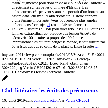
réalité augmentée pour donner vie aux oubliées de l’histoire –
directement sur les pages d’un livre d’histoire. Les
utilisateur*trice*s peuvent scanner le portrait d’un homme au
hasard dans leur manuel afin d’obtenir l’histoire connexe
d’une femme importante. Vous trouverez de plus amples
informations à ce sujet
ici
(en anglais seullement).
Le livre «Histoires du soir pour filles rebelles: 100 Destins de
femmes extraordinaires» propose aux lecteur*trice*s de
découvrir 100 histoires à propos de 100 femmes
impressionnantes qui font bouger le monde, le tout illustré par
60 artistes des quatre coins de la planète. Lisez la suite
ici.
https://ch2021.ch/wp-content/uploads/2019/07/Sozarch_F_Fb-0021-
029.jpg
1930
3120
Verein CH2021
https://ch2021.ch/wp-
content/uploads/2019/07/2021_Logo_Rand_oben_unten-
300x229.png
Verein CH2021
2019-07-16 15:00:33
2019-08-27
11:06:11
HerStory: les femmes écrivent l’histoire
Club littéraire: les écrits des précurseurs
16. juillet 2019
/
dans
conseils d'action
/
par
Verein CH2021