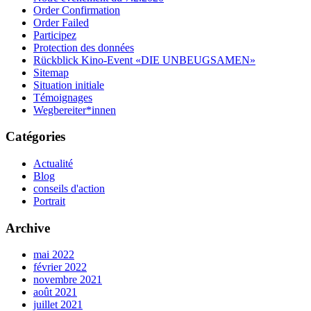
Order Confirmation
Order Failed
Participez
Protection des données
Rückblick Kino-Event «DIE UNBEUGSAMEN»
Sitemap
Situation initiale
Témoignages
Wegbereiter*innen
Catégories
Actualité
Blog
conseils d'action
Portrait
Archive
mai 2022
février 2022
novembre 2021
août 2021
juillet 2021