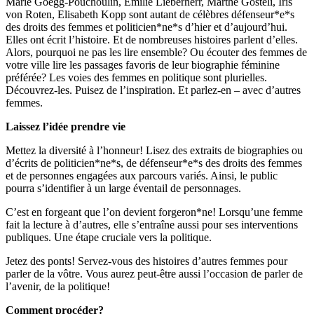
Marie Goegg-Pouchoulin, Emilie Lieberherr, Marthe Gosteli, Iris
von Roten, Elisabeth Kopp sont autant de célèbres défenseur*e*s
des droits des femmes et politicien*ne*s d’hier et d’aujourd’hui.
Elles ont écrit l’histoire. Et de nombreuses histoires parlent d’elles.
Alors, pourquoi ne pas les lire ensemble? Ou écouter des femmes de
votre ville lire les passages favoris de leur biographie féminine
préférée? Les voies des femmes en politique sont plurielles.
Découvrez-les. Puisez de l’inspiration. Et parlez-en – avec d’autres
femmes.
Laissez l’idée prendre vie
Mettez la diversité à l’honneur! Lisez des extraits de biographies ou
d’écrits de politicien*ne*s, de défenseur*e*s des droits des femmes
et de personnes engagées aux parcours variés. Ainsi, le public
pourra s’identifier à un large éventail de personnages.
C’est en forgeant que l’on devient forgeron*ne! Lorsqu’une femme
fait la lecture à d’autres, elle s’entraîne aussi pour ses interventions
publiques. Une étape cruciale vers la politique.
Jetez des ponts! Servez-vous des histoires d’autres femmes pour
parler de la vôtre. Vous aurez peut-être aussi l’occasion de parler de
l’avenir, de la politique!
Comment procéder?