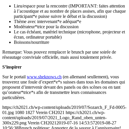
Lieu/espace pour la rencontre (IMPORTANT: faites attention
à l’acoustique et au nombre de places assises, afin que chaque
participant*e puisse suivre le débat et la discussion)
Thème avec intervenant*e adéquat*e
Modérateur*trice pour la discussion
Le cas échéant, matériel technique (microphone, projecteur et
écran, ordinateur portable)
Boissons/nourriture
Remarque: Vous pouvez remplacer le brunch par une soirée de
réseautage conviviale officielle, mais aussi totalement privée.
S’inspirer
Sur le portail
www.sheknows.ch
(en allemand seullement), vous
trouverez une foule d’expert*e*s suisses dans tous les domaines qui
proposent d’intervenir devant des panels ou des scènes ou en tant
qu’orateur*trice*s afin de transmettre leurs connaissances
particulières.
https://ch2021.ch/wp-content/uploads/2019/07/Sozarch_F_Fd-0005-
01.jpg
1080
1827
Verein CH2021
https://ch2021.ch/wp-
content/uploads/2019/07/2021_Logo_Rand_oben_unten-
300x229.png
Verein CH2021
2019-07-16 14:53:57
2019-08-27
10:56:38
Brunch politique: Apportez de la saveur à l’anniversaire!