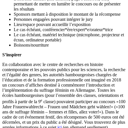
permettant de mettre en lumière le concours ou de présenter
les résultats
Sponsors mettant à disposition le montant de la récompense
Personnes engagées pouvant intégrer le jury
Lieu/espace pouvant accueillir l’exposition
Le cas échéant, conférencier*ère/expert*e/orateur*trice
Le cas échéant, matériel technique (microphone, projecteur et
écran, ordinateur portable)
Boissons/nourriture
S’inspirer
En collaboration avec le centre de recherches en histoire
contemporaine et les pouvoirs publics pour les sciences, la recherche
et l’égalité des genres, les autorités hambourgeoises chargées de
l’éducation et de la formation professionnelle ont imaginé en 2018
un concours d’affiches destiné à commémorer l’introduction et
l’implémentation du suffrage féminin en Allemagne. Toutes les
écoles hambourgeoises (pour l’ensemble des classes, orientations et
e
profils à partir de la 9
classe) pouvaient participer au concours «100
Jahre Frauenwahlrecht – Frauen und Mädchen geht wählen!» («100
ans de suffrage féminin – femmes et filles, allez voter!»). Dans le
cadre de cet événement festif, des récompenses de 500 euros ont été
décernées, et un prix du public a été désigné. Vous trouverez de plus
amples informations à ce sujet
ici
(en allemand seullement).