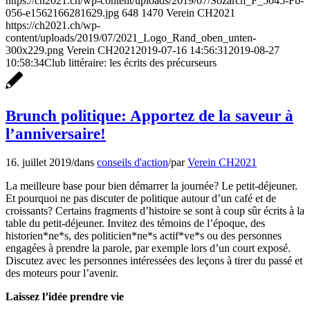
https://ch2021.ch/wp-content/uploads/2019/07/Sozarch_F_5045-Fb-
056-e1562166281629.jpg
648
1470
Verein CH2021
https://ch2021.ch/wp-
content/uploads/2019/07/2021_Logo_Rand_oben_unten-
300x229.png
Verein CH2021
2019-07-16 14:56:31
2019-08-27
10:58:34
Club littéraire: les écrits des précurseurs
Brunch politique: Apportez de la saveur à
l’anniversaire!
16. juillet 2019
/
dans
conseils d'action
/
par
Verein CH2021
La meilleure base pour bien démarrer la journée? Le petit-déjeuner.
Et pourquoi ne pas discuter de politique autour d’un café et de
croissants? Certains fragments d’histoire se sont à coup sûr écrits à la
table du petit-déjeuner. Invitez des témoins de l’époque, des
historien*ne*s, des politicien*ne*s actif*ve*s ou des personnes
engagées à prendre la parole, par exemple lors d’un court exposé.
Discutez avec les personnes intéressées des leçons à tirer du passé et
des moteurs pour l’avenir.
Laissez l’idée prendre vie