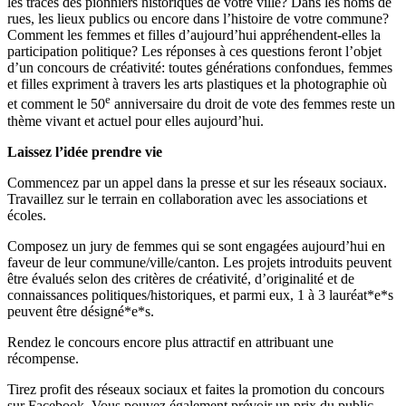
les traces des pionniers historiques de votre ville? Dans les noms de
rues, les lieux publics ou encore dans l’histoire de votre commune?
Comment les femmes et filles d’aujourd’hui appréhendent-elles la
participation politique? Les réponses à ces questions feront l’objet
d’un concours de créativité: toutes générations confondues, femmes
et filles expriment à travers les arts plastiques et la photographie où
e
et comment le 50
anniversaire du droit de vote des femmes reste un
thème vivant et actuel pour elles aujourd’hui.
Laissez l’idée prendre vie
Commencez par un appel dans la presse et sur les réseaux sociaux.
Travaillez sur le terrain en collaboration avec les associations et
écoles.
Composez un jury de femmes qui se sont engagées aujourd’hui en
faveur de leur commune/ville/canton. Les projets introduits peuvent
être évalués selon des critères de créativité, d’originalité et de
connaissances politiques/historiques, et parmi eux, 1 à 3 lauréat*e*s
peuvent être désigné*e*s.
Rendez le concours encore plus attractif en attribuant une
récompense.
Tirez profit des réseaux sociaux et faites la promotion du concours
sur Facebook. Vous pouvez également prévoir un prix du public.