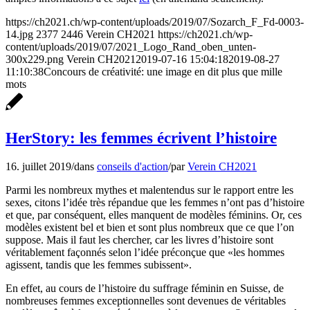
https://ch2021.ch/wp-content/uploads/2019/07/Sozarch_F_Fd-0003-
14.jpg
2377
2446
Verein CH2021
https://ch2021.ch/wp-
content/uploads/2019/07/2021_Logo_Rand_oben_unten-
300x229.png
Verein CH2021
2019-07-16 15:04:18
2019-08-27
11:10:38
Concours de créativité: une image en dit plus que mille
mots
HerStory: les femmes écrivent l’histoire
16. juillet 2019
/
dans
conseils d'action
/
par
Verein CH2021
Parmi les nombreux mythes et malentendus sur le rapport entre les
sexes, citons l’idée très répandue que les femmes n’ont pas d’histoire
et que, par conséquent, elles manquent de modèles féminins. Or, ces
modèles existent bel et bien et sont plus nombreux que ce que l’on
suppose. Mais il faut les chercher, car les livres d’histoire sont
véritablement façonnés selon l’idée préconçue que «les hommes
agissent, tandis que les femmes subissent».
En effet, au cours de l’histoire du suffrage féminin en Suisse, de
nombreuses femmes exceptionnelles sont devenues de véritables