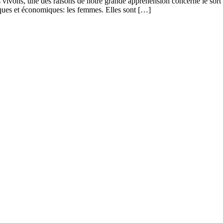
ns, une des raisons de notre grande appréhension concerne le sort des 
tiques et économiques: les femmes. Elles sont […]