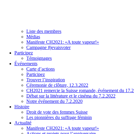
Association
À propos de CH2021
Comité et team
Liste des membres
Médias
Manifeste CH2021: «A toute vapeur!»
Campagne #jevaisvoter
Participez
Témoignages
Événements
Carte d’actions
Participez
Trouver l’inspiration
Céremonie de clôture, 12.3.2022
CH2021 remercie la Suisse romande, événement du 17.
Débat sur la littérature et le cinéma du 7.2.2022
Notre événement du 7.2.2020
Histoire
Droit de vote des femmes Suisse
Les pionnières du suffrage féminin
Actualité
Manifeste CH2021: «A toute vapeur!»
Actions et projets pour l’anniversaire