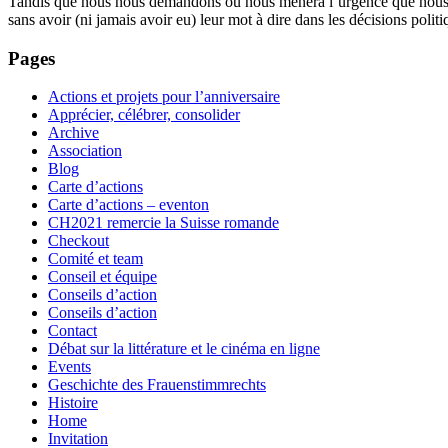
Tandis que nous nous demandons où nous mènera l’urgence que nous vivo
sans avoir (ni jamais avoir eu) leur mot à dire dans les décisions poli
Pages
Actions et projets pour l’anniversaire
Apprécier, célébrer, consolider
Archive
Association
Blog
Carte d’actions
Carte d’actions – eventon
CH2021 remercie la Suisse romande
Checkout
Comité et team
Conseil et équipe
Conseils d’action
Conseils d’action
Contact
Débat sur la littérature et le cinéma en ligne
Events
Geschichte des Frauenstimmrechts
Histoire
Home
Invitation