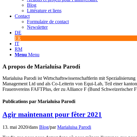
Blog
Littérature et liens
Contact
Formulaire de contact
Newsletter
DE
FR
IT
RM
Menu
Menu
A propos de
Marialuisa Parodi
Marialuisa Parodi ist Wirtschaftswissenschaftlerin mit Spezialisierung
Management Ltd und als Co-Leiterin von Equi-Lab, Teil einer kantonal
Frauenvereins FAFTPlus, der zu Alliance F (Bund Schweizerischer Fr
Publications par Marialuisa Parodi
Agir maintenant pour fêter 2021
13. mai 2020
/
dans
Blog
/
par
Marialuisa Parodi