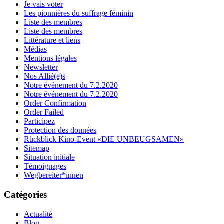
Je vais voter
Les pionnières du suffrage féminin
Liste des membres
Liste des membres
Littérature et liens
Médias
Mentions légales
Newsletter
Nos Allié(e)s
Notre événement du 7.2.2020
Notre événement du 7.2.2020
Order Confirmation
Order Failed
Participez
Protection des données
Rückblick Kino-Event «DIE UNBEUGSAMEN»
Sitemap
Situation initiale
Témoignages
Wegbereiter*innen
Catégories
Actualité
Blog