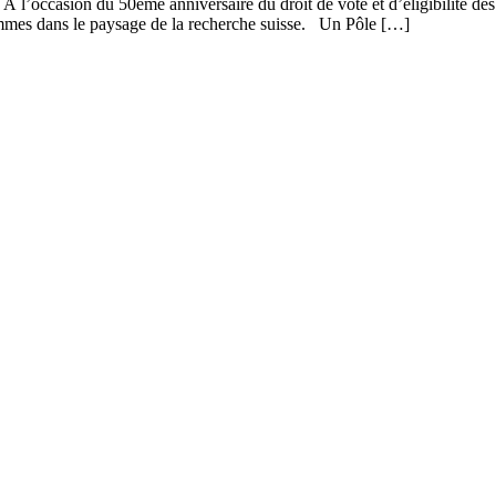
? À l’occasion du 50ème anniversaire du droit de vote et d’éligibilité d
emmes dans le paysage de la recherche suisse. Un Pôle […]