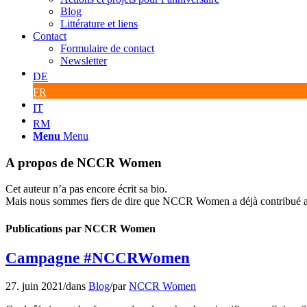
Blog
Littérature et liens
Contact
Formulaire de contact
Newsletter
DE
FR
IT
RM
Menu
Menu
A propos de
NCCR Women
Cet auteur n’a pas encore écrit sa bio.
Mais nous sommes fiers de dire que
NCCR Women
a déjà contribué 
Publications par NCCR Women
Campagne #NCCRWomen
27. juin 2021
/
dans
Blog
/
par
NCCR Women