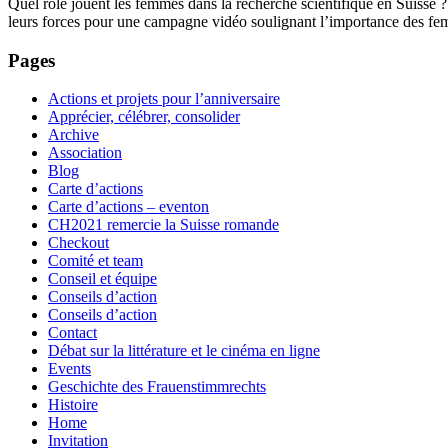
Quel rôle jouent les femmes dans la recherche scientifique en Suisse 
leurs forces pour une campagne vidéo soulignant l’importance des f
Pages
Actions et projets pour l’anniversaire
Apprécier, célébrer, consolider
Archive
Association
Blog
Carte d’actions
Carte d’actions – eventon
CH2021 remercie la Suisse romande
Checkout
Comité et team
Conseil et équipe
Conseils d’action
Conseils d’action
Contact
Débat sur la littérature et le cinéma en ligne
Events
Geschichte des Frauenstimmrechts
Histoire
Home
Invitation