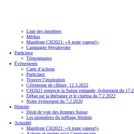
Association
À propos de CH2021
Comité et team
Liste des membres
Médias
Manifeste CH2021: «A toute vapeur!»
Campagne #jevaisvoter
Participez
Témoignages
Événements
Carte d’actions
Participez
Trouver l’inspiration
Céremonie de clôture, 12.3.2022
CH2021 remercie la Suisse romande, événement du 17.
Débat sur la littérature et le cinéma du 7.2.2022
Notre événement du 7.2.2020
Histoire
Droit de vote des femmes Suisse
Les pionnières du suffrage féminin
Actualité
Manifeste CH2021: «A toute vapeur!»
Actions et projets pour l’anniversaire