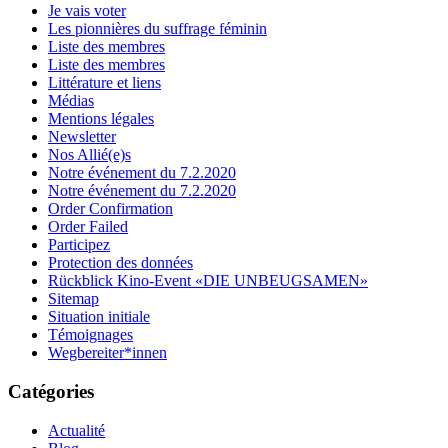
Je vais voter
Les pionnières du suffrage féminin
Liste des membres
Liste des membres
Littérature et liens
Médias
Mentions légales
Newsletter
Nos Allié(e)s
Notre événement du 7.2.2020
Notre événement du 7.2.2020
Order Confirmation
Order Failed
Participez
Protection des données
Rückblick Kino-Event «DIE UNBEUGSAMEN»
Sitemap
Situation initiale
Témoignages
Wegbereiter*innen
Catégories
Actualité