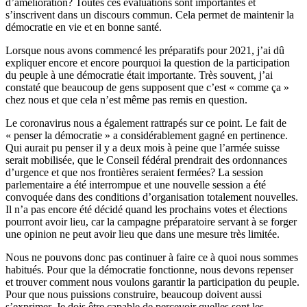
d’amélioration? Toutes ces évaluations sont importantes et
s’inscrivent dans un discours commun. Cela permet de maintenir la
démocratie en vie et en bonne santé.
Lorsque nous avons commencé les préparatifs pour 2021, j’ai dû
expliquer encore et encore pourquoi la question de la participation
du peuple à une démocratie était importante. Très souvent, j’ai
constaté que beaucoup de gens supposent que c’est « comme ça »
chez nous et que cela n’est même pas remis en question.
Le coronavirus nous a également rattrapés sur ce point. Le fait de
« penser la démocratie » a considérablement gagné en pertinence.
Qui aurait pu penser il y a deux mois à peine que l’armée suisse
serait mobilisée, que le Conseil fédéral prendrait des ordonnances
d’urgence et que nos frontières seraient fermées? La session
parlementaire a été interrompue et une nouvelle session a été
convoquée dans des conditions d’organisation totalement nouvelles.
Il n’a pas encore été décidé quand les prochains votes et élections
pourront avoir lieu, car la campagne préparatoire servant à se forger
une opinion ne peut avoir lieu que dans une mesure très limitée.
Nous ne pouvons donc pas continuer à faire ce à quoi nous sommes
habitués. Pour que la démocratie fonctionne, nous devons repenser
et trouver comment nous voulons garantir la participation du peuple.
Pour que nous puissions construire, beaucoup doivent aussi
s’exprimer. Je dois être capable de percevoir quelles sont les