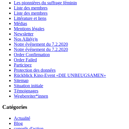
Les pionnières du suffrage féminin
Liste des membres
Liste des membres
Littérature et liens
Médias
Mentions légales
Newsletter
Nos Allié(e)s
Notre événement du 7.2.2020
Notre événement du 7.2.2020
Order Confirmation
Order Failed
Participez
Protection des données
Rückblick Kino-Event «DIE UNBEUGSAMEN»
Sitemap
Situation initiale
Témoignages
Wegbereiter*innen
Catégories
Actualité
Blog
conseils d'action