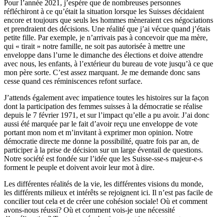
Pour l’année 2021, j’espère que de nombreuses personnes
réfléchiront à ce qu’était la situation lorsque les Suisses décidaient
encore et toujours que seuls les hommes mèneraient ces négociations
et prendraient des décisions. Une réalité que j’ai vécue quand j’étais
petite fille. Par exemple, je n’arrivais pas à concevoir que ma mère,
qui « tirait » notre famille, ne soit pas autorisée à mettre une
enveloppe dans l’urne le dimanche des élections et doive attendre
avec nous, les enfants, à l’extérieur du bureau de vote jusqu’à ce que
mon père sorte. C’est assez marquant. Je me demande donc sans
cesse quand ces réminiscences refont surface.
J’attends également avec impatience toutes les histoires sur la façon
dont la participation des femmes suisses à la démocratie se réalise
depuis le 7 février 1971, et sur l’impact qu’elle a pu avoir. J’ai donc
aussi été marquée par le fait d’avoir reçu une enveloppe de vote
portant mon nom et m’invitant à exprimer mon opinion. Notre
démocratie directe me donne la possibilité, quatre fois par an, de
participer à la prise de décision sur un large éventail de questions.
Notre société est fondée sur l’idée que les Suisse-sse-s majeur-e-s
forment le peuple et doivent avoir leur mot à dire.
Les différentes réalités de la vie, les différentes visions du monde,
les différents milieux et intérêts se rejoignent ici. Il n’est pas facile de
concilier tout cela et de créer une cohésion sociale! Où et comment
avons-nous réussi? Où et comment vois-je une nécessité