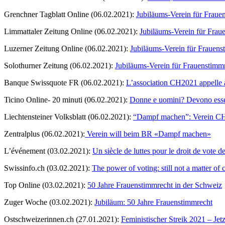
Grenchner Tagblatt Online (06.02.2021):
Jubiläums-Verein für Fraue
Limmattaler Zeitung Online (06.02.2021):
Jubiläums-Verein für Frau
Luzerner Zeitung Online (06.02.2021):
Jubiläums-Verein für Frauens
Solothurner Zeitung (06.02.2021):
Jubiläums-Verein für Frauenstimm
Banque Swissquote FR (06.02.2021):
L’association CH2021 appelle à
Ticino Online- 20 minuti (06.02.2021):
Donne e uomini? Devono essere 
Liechtensteiner Volksblatt (06.02.2021):
“Dampf machen”: Verein CH20
Zentralplus (06.02.2021):
Verein will beim BR «Dampf machen»
L’événement (03.02.2021):
Un siècle de luttes pour le droit de vote 
Swissinfo.ch (03.02.2021):
The power of voting: still not a matter of 
Top Online (03.02.2021):
50 Jahre Frauenstimmrecht in der Schweiz
Zuger Woche (03.02.2021):
Jubiläum: 50 Jahre Frauenstimmrecht
Ostschweizerinnen.ch (27.01.2021):
Feministischer Streik 2021 – Jet