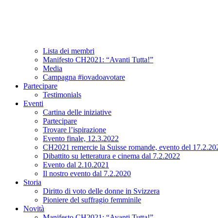
Associazione
A proposito di CH2021
Comitato e team
Lista dei membri
Manifesto CH2021: “Avanti Tutta!”
Media
Campagna #iovadoavotare
Partecipare
Testimonials
Eventi
Cartina delle iniziative
Partecipare
Trovare l’ispirazione
Evento finale, 12.3.2022
CH2021 remercie la Suisse romande, evento del 17.2.20
Dibattito su letteratura e cinema dal 7.2.2022
Evento dal 2.10.2021
Il nostro evento dal 7.2.2020
Storia
Diritto di voto delle donne in Svizzera
Pioniere del suffragio femminile
Novità
Manifesto CH2021: “Avanti Tutta!”