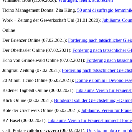
Willisauer Bote (11.09.2020):
Würdigen, feiern, aufbrechen
Ticino Management Donna: Zita Küng,
50 anni di suffragio femminil
Work – Zeitung der Gewerkschaft Uni (31.01.2020):
Jubiläums-Coun
Online
Der Brienzer Online (07.02.2021):
Forderung nach tatsächlicher Glei
Der Oberhasler Online (07.02.2021):
Forderung nach tatsächlicher Gl
Echo von Grindelwald Online (07.02.2021):
Forderung nach tatsächli
Jungfrau Zeitung (07.02.2021):
Forderung nach tatsächlicher Gleichs
20 Minuti Ticino Online (06.02.2021):
Donne e uomini? Devono essere u
Badener Tagblatt Online (06.02.2021):
Jubiläums-Verein für Frauens
Blick Online (06.02.2021):
Bundesrat soll der Gleichstellung «Damp
Bote der Urschweiz Online (06.02.2021):
Jubiläums-Verein für Frau
BZ Basel (06.02.2021):
Jubiläums-Verein für Frauenstimmrecht ford
Catt- Portale cattolico svizzero (06.02.2021):
Un sito, un libro e un fi