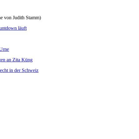
 von Judith Stamm)
untdown läuft
 Urne
gen an Zita Küng
echt in der Schweiz