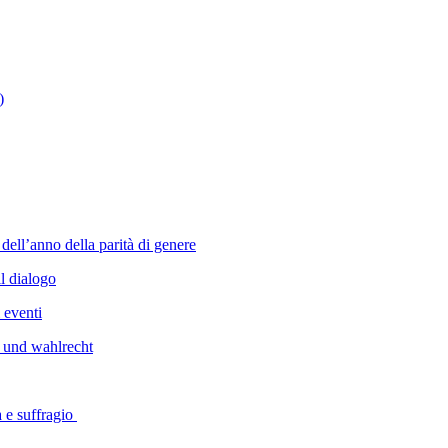
)
dell’anno della parità di genere
l dialogo
 eventi
 und wahlrecht
à e suffragio