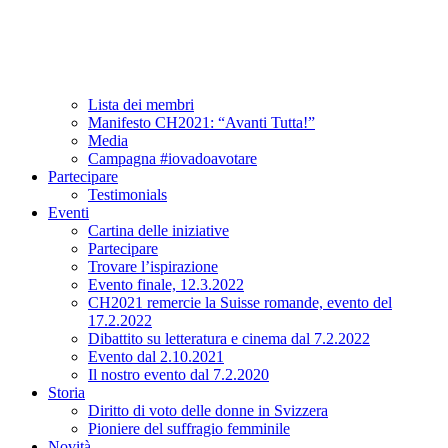
Associazione
A proposito di CH2021
Comitato e team
Lista dei membri
Manifesto CH2021: “Avanti Tutta!”
Media
Campagna #iovadoavotare
Partecipare
Testimonials
Eventi
Cartina delle iniziative
Partecipare
Trovare l’ispirazione
Evento finale, 12.3.2022
CH2021 remercie la Suisse romande, evento del
17.2.2022
Dibattito su letteratura e cinema dal 7.2.2022
Evento dal 2.10.2021
Il nostro evento dal 7.2.2020
Storia
Diritto di voto delle donne in Svizzera
Pioniere del suffragio femminile
Novità