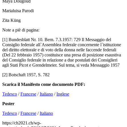
Maya Dougoud
Marialuisa Parodi
Zita Küng
Note a piè di pagina:
[1] Bundesblatt Nr. 10. Bern. 7.3.1957: 729 Il Messaggio del
Consiglio federale all`Assemblea federale concernente l`istituzione
del diritto elettorale e di voto della donna nelle faccende federali
(Del 22 febbraio 1957) costituisce una presa di posizione esaustiva
del Consiglio federale in relazione a due postulati dei Consiglieri
agli Stati Picot e Grendelmeier. Sul tema, si veda Messaggio 1957
[2] Botschaft 1957, S. 782
Scarica il Manifesto come documento PDF:
Tedesco
/
Francese
/
Italiano
/
Inglese
Poster
Tedesco
/
Francese
/
Italiano
https://ch2021.ch/wp-