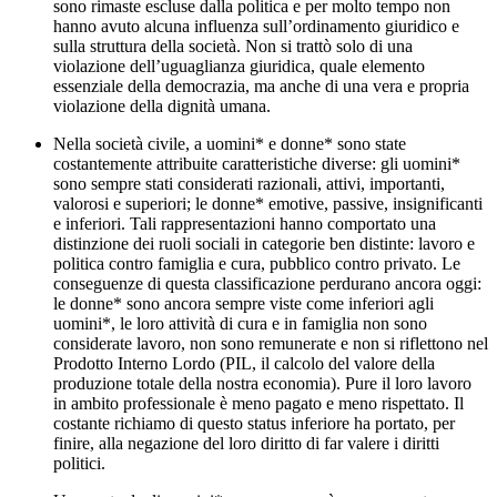
sono rimaste escluse dalla politica e per molto tempo non
hanno avuto alcuna influenza sull’ordinamento giuridico e
sulla struttura della società. Non si trattò solo di una
violazione dell’uguaglianza giuridica, quale elemento
essenziale della democrazia, ma anche di una vera e propria
violazione della dignità umana.
Nella società civile, a uomini* e donne*
sono state
costantemente attribuite
caratteristiche diverse: gli uomini*
sono sempre stati considerati razionali, attivi, importanti,
valorosi e superiori; le donne* emotive, passive, insignificanti
e inferiori. Tali rappresentazioni hanno comportato una
distinzione dei ruoli sociali in categorie ben distinte: lavoro e
politica contro famiglia e cura, pubblico contro privato. Le
conseguenze di questa classificazione perdurano ancora oggi:
le donne* sono ancora sempre viste come inferiori agli
uomini*, le loro attività di cura e in famiglia non sono
considerate lavoro, non sono remunerate e non si riflettono nel
Prodotto Interno Lordo (
PIL, il calcolo del valore
della
produzione totale della nostra economia). Pure il loro lavoro
in
ambito professionale è meno
pagato e meno rispettato. Il
costante richiamo di questo status
inferiore ha portato, per
finire, alla
negazione del loro diritto di far valere i diritti
politici.