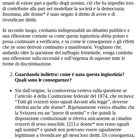
umani di valore pari a quello degli uomini, ciò che ha impedito loro
di contribuire alla pari nel modellare la società e la democrazia.
Insomma, alle donne* è stato negato il diritto di avere e di
rivendicare diritti.
In secondo luogo, crediamo indispensabili un dibattito pubblico e
una riflessione comune su come questa ingiustizia abbia
potuto e
possa continuare a verificarsi
, e su come le conseguenze e gli effetti
che ne sono derivati continuino a manifestarsi. Vogliamo che,
andando oltre la questione del suffragio femminile, venga condotta
una riflessione sulla necessità e sull’urgenza di superare tutte le
forme di discriminazione.
Guardando indietro: come è nata questa ingiustizia?
Quali sono le conseguenze?
Sin dall’origine, la controversia verteva sulla questione se
l’articolo 4 della Costituzione federale del 1874, che recitava:
“Tutti gli svizzeri sono uguali davanti alla legge”, dovesse
riferirsi anche alle donne*. Ripetutamente veniva ribadito che
la Svizzera era un “paese di uomini” e che quindi la
disposizione costituzionale si riferiva unicamente ai cittadini
svizzeri di sesso maschile. [2] Le donne* non erano uguali
agli uomini* e quindi non potevano essere ugualmente
legittimate a rivendicare gli stessi loro diritti. Di conseguenza,