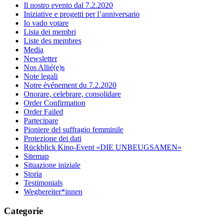
Il nostro evento dal 7.2.2020
Iniziative e progetti per l’anniversario
Io vado votare
Lista dei membri
Liste des membres
Media
Newsletter
Nos Allié(e)s
Note legali
Notre événement du 7.2.2020
Onorare, celebrare, consolidare
Order Confirmation
Order Failed
Partecipare
Pioniere del suffragio femminile
Protezione dei dati
Rückblick Kino-Event «DIE UNBEUGSAMEN»
Sitemap
Situazione iniziale
Storia
Testimonials
Wegbereiter*innen
Categorie