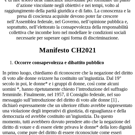
d’azione vincolante negli obiettivi e nei tempi, volto al
raggiungimento della parità giuridica e di fatto. La conoscenza e la
presa di coscienza acquisite devono poter far crescere
nell’Assemblea federale, nel Governo, nell’opinione pubblica e,
soprattutto, nell’elettorato la consapevolezza della responsabilità
collettiva che incombe loro nel modellare le condizioni sociali
necessarie per superare ogni forma di discriminazione.
Manifesto CH2021
Occorre consapevolezza e dibattito pubblico
In primo luogo, chiediamo di riconoscere che la negazione del diritto
di voto alle donne svizzere ha costituito un’ingiustizia. Dal 19°
secolo in poi, le donne* e i gruppi di donne, così come alcuni
uomini *, hanno ripetutamente chiesto l’introduzione del suffragio
femminile. Finalmente, nel 1957, il Consiglio federale, nel suo
messaggio sull’introduzione del diritto di voto alle donne [1] ,
dichiarò espressamente che un ulteriore rifiuto avrebbe rappresentato
una violazione degli imperativi di giustizia, di eguaglianza e della
democrazia ed avrebbe costituito un’ingiustizia. Da questo
momento, tutti avrebbero dovuto prendere atto che la negazione del
diritto di votare e di essere elette privava le donne* della loro dignità
umana, come pure del diritto di essere riconosciute come esseri