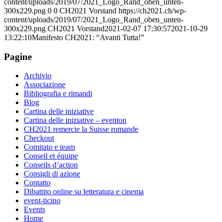
content/uploads/2019/07/2021_Logo_Rand_oben_unten-
300x229.png
0
0
CH2021 Vorstand
https://ch2021.ch/wp-
content/uploads/2019/07/2021_Logo_Rand_oben_unten-
300x229.png
CH2021 Vorstand
2021-02-07 17:30:57
2021-10-29
13:22:10
Manifesto CH2021: “Avanti Tutta!”
Pagine
Archivio
Associazione
Bibliografia e rimandi
Blog
Cartina delle iniziative
Cartina delle iniziative – eventon
CH2021 remercie la Suisse romande
Checkout
Comitato e team
Conseil et équipe
Conseils d’action
Consigli di azione
Contatto
Dibattito online su letteratura e cinema
event-ticino
Events
Home