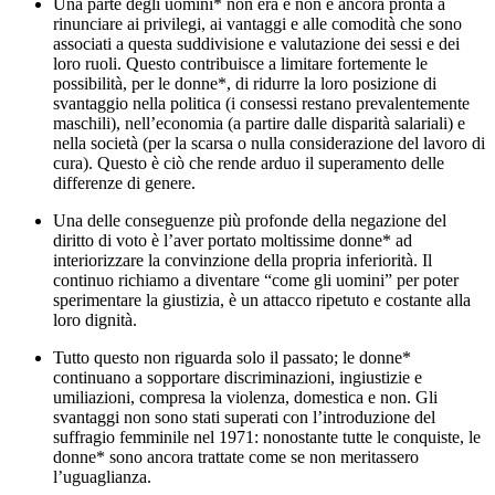
Una parte degli uomini* non era e non è ancora pronta a
rinunciare ai privilegi, ai vantaggi e alle comodità che sono
associati a questa suddivisione e valutazione dei sessi e dei
loro ruoli. Questo contribuisce a limitare fortemente le
possibilità, per le donne*, di ridurre la loro posizione di
svantaggio nella politica (i consessi restano prevalentemente
maschili), nell’economia (a partire dalle disparità salariali) e
nella società (per la scarsa o nulla considerazione del lavoro di
cura). Questo è ciò che rende arduo il superamento delle
differenze di genere.
Una delle conseguenze più profonde della negazione del
diritto di voto è l’aver portato moltissime donne* ad
interiorizzare la convinzione della propria inferiorità. Il
continuo richiamo a diventare “come gli uomini” per poter
sperimentare la giustizia, è un attacco ripetuto e costante alla
loro dignità.
Tutto questo non riguarda solo il passato; le donne*
continuano a sopportare discriminazioni, ingiustizie e
umiliazioni, compresa la violenza, domestica e non. Gli
svantaggi non sono stati superati con l’introduzione del
suffragio femminile nel 1971: nonostante tutte le conquiste, le
donne* sono ancora trattate come se non meritassero
l’uguaglianza.