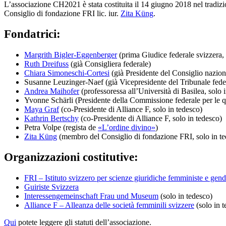
L’associazione CH2021 è stata costituita il 14 giugno 2018 nel tradizio
Consiglio di fondazione FRI lic. iur.
Zita Küng
.
Fondatrici:
Margrith Bigler-Eggenberger
(prima Giudice federale svizzera, 
Ruth Dreifuss
(già Consigliera federale)
Chiara Simoneschi-Cortesi
(già Presidente del Consiglio nazion
Susanne Leuzinger-Naef (già Vicepresidente del Tribunale fede
Andrea Maihofer
(professoressa all’Università di Basilea, solo 
Yvonne Schärli (Presidente della Commissione federale per le q
Maya Graf
(co-Presidente di Alliance F, solo in tedesco)
Kathrin Bertschy
(co-Presidente di Alliance F, solo in tedesco)
Petra Volpe (regista de
«L’ordine divino»
)
Zita Küng
(membro del Consiglio di fondazione FRI, solo in t
Organizzazioni costitutive:
FRI – Istituto svizzero per scienze giuridiche femministe e gen
Guiriste Svizzera
Interessengemeinschaft Frau und Museum
(solo in tedesco)
Alliance F – Alleanza delle società femminili svizzere
(solo in t
Qui
potete leggere gli statuti dell’associazione.