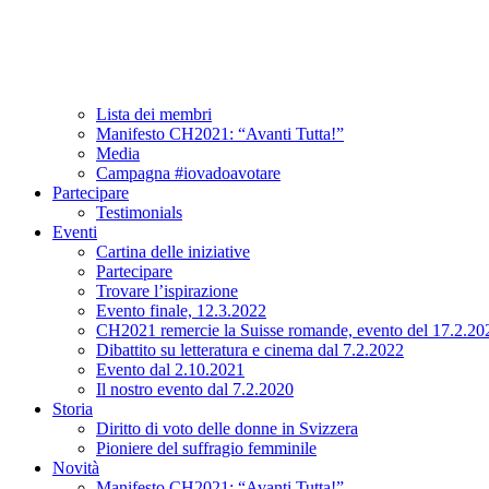
Associazione
A proposito di CH2021
Comitato e team
Lista dei membri
Manifesto CH2021: “Avanti Tutta!”
Media
Campagna #iovadoavotare
Partecipare
Testimonials
Eventi
Cartina delle iniziative
Partecipare
Trovare l’ispirazione
Evento finale, 12.3.2022
CH2021 remercie la Suisse romande, evento del 17.2.20
Dibattito su letteratura e cinema dal 7.2.2022
Evento dal 2.10.2021
Il nostro evento dal 7.2.2020
Storia
Diritto di voto delle donne in Svizzera
Pioniere del suffragio femminile
Novità
Manifesto CH2021: “Avanti Tutta!”