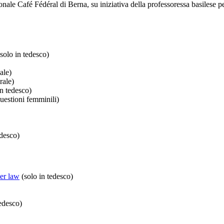
nale Café Fédéral di Berna, su iniziativa della professoressa basilese pe
solo in tedesco)
ale)
rale)
in tedesco)
uestioni femminili)
edesco)
der law
(solo in tedesco)
edesco)