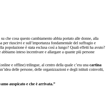
re su che cosa questo cambiamento abbia portato alle donne, alla
rsa per riuscirvi e sull’importanza fondamentale del suffragio e
ella popolazione è stata esclusa così a lungo? Quali effetti ha avuto?
he abbiamo inteso incentivare e allargare a quante più persone
nline e offline) trilingue, al centro della quale c’era una
cartina
n’idea delle persone, delle organizzazioni e degli istituti coinvolti,
evamo auspicato e che è arrivata.
”