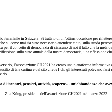
o femminile in Svizzera. Si trattato di un’ottima occasione per riflette
anche su come mai sia stato necessario attendere tanto, sulla strada perco
ca per il concetto di democrazia di ciascuno di noi il fatto che la metà d
flessione sullo stato attuale della nostra democrazia, una riflessione c
iversario, l’associazione CH2021 ha creato una piattaforma informativa (o
silio di tale cartina e del sito ch2021.ch, gli interessati potevano farsi u
sario.
eno di incontri, pensieri, attività, scoperte… un’abbondanza che av
Zita Küng, presidente dell’associazione CH2021 nel marzo 2022