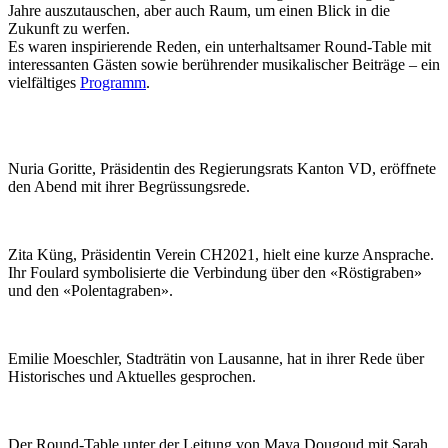
Jahre auszutauschen, aber auch Raum, um einen Blick in die
Zukunft zu werfen.
Es waren inspirierende Reden, ein unterhaltsamer Round-Table mit
interessanten Gästen sowie berührender musikalischer Beiträge – ein
vielfältiges
Programm
.
Nuria Goritte, Präsidentin des Regierungsrats Kanton VD, eröffnete
den Abend mit ihrer Begrüssungsrede.
Zita Küng, Präsidentin Verein CH2021, hielt eine kurze Ansprache.
Ihr Foulard symbolisierte die Verbindung über den «Röstigraben»
und den «Polentagraben».
Emilie Moeschler, Stadträtin von Lausanne, hat in ihrer Rede über
Historisches und Aktuelles gesprochen.
Der Round-Table unter der Leitung von Maya Dougoud mit Sarah