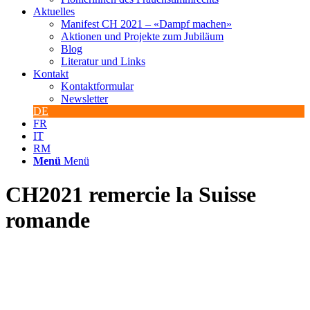
Aktuelles
Manifest CH 2021 – «Dampf machen»
Aktionen und Projekte zum Jubiläum
Blog
Literatur und Links
Kontakt
Kontaktformular
Newsletter
DE
FR
IT
RM
Menü
Menü
CH2021 remercie la Suisse
romande