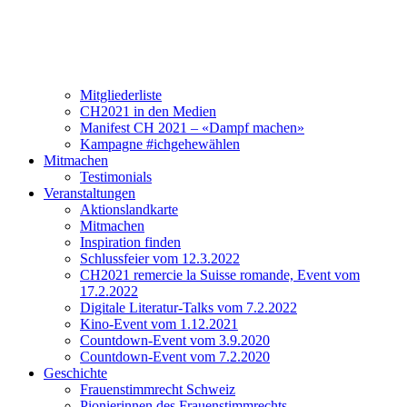
Verein
Über CH2021
Vorstand und Team
Mitgliederliste
CH2021 in den Medien
Manifest CH 2021 – «Dampf machen»
Kampagne #ichgehewählen
Mitmachen
Testimonials
Veranstaltungen
Aktionslandkarte
Mitmachen
Inspiration finden
Schlussfeier vom 12.3.2022
CH2021 remercie la Suisse romande, Event vom
17.2.2022
Digitale Literatur-Talks vom 7.2.2022
Kino-Event vom 1.12.2021
Countdown-Event vom 3.9.2020
Countdown-Event vom 7.2.2020
Geschichte
Frauenstimmrecht Schweiz
Pionierinnen des Frauenstimmrechts