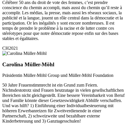
Célébrer 50 ans du droit de vote des femmes, c’est prendre
conscience du chemin accompli, mais aussi du chemin qu’il reste à
accomplir. Les médias, la presse, mais aussi les réseaux sociaux, la
publicité et la langue, jouent un rôle central dans la démocratie et la
participation. Or les inégalités y sont encore nombreuses. Il est
temps de prendre le problème à la racine et de lutter contre ces
stéréotypes pour que notre démocratie repose enfin sur des bases
stables et égalitaires.
CH2021
Carolina Müller-Möhl
Präsidentin Müller-Möhl Group und Müller-Möhl Foundation
50 Jahre Frauenstimmrecht ist ein Grund zum Feiern.
Nichtsdestotrotz sind Frauen heutzutage in vielen gesellschaftlichen
Bereichen nicht gleichgestellt. Eine bessere Vereinbarkeit von Beruf
und Familie könnte dieser Gesetzeswidrigkeit Abhilfe verschaffen.
Und was hilft? 1) Einführung einer Individualbesteuerung mit
höheren Erwerbanreizen für Zweitverdienende in einer
Partnerschaft, 2) schweizweite und bezahlbare externe
Kinderbetreuung und 3) Ganztagesschulen!