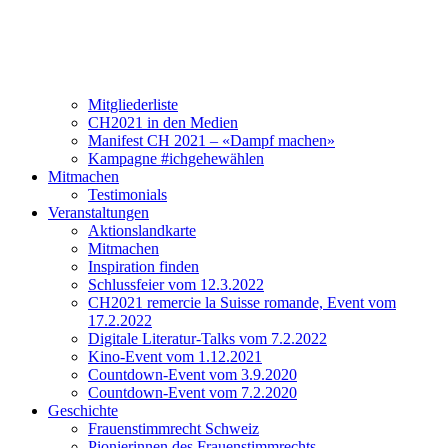
Verein
Über CH2021
Vorstand und Team
Mitgliederliste
CH2021 in den Medien
Manifest CH 2021 – «Dampf machen»
Kampagne #ichgehewählen
Mitmachen
Testimonials
Veranstaltungen
Aktionslandkarte
Mitmachen
Inspiration finden
Schlussfeier vom 12.3.2022
CH2021 remercie la Suisse romande, Event vom
17.2.2022
Digitale Literatur-Talks vom 7.2.2022
Kino-Event vom 1.12.2021
Countdown-Event vom 3.9.2020
Countdown-Event vom 7.2.2020
Geschichte
Frauenstimmrecht Schweiz
Pionierinnen des Frauenstimmrechts