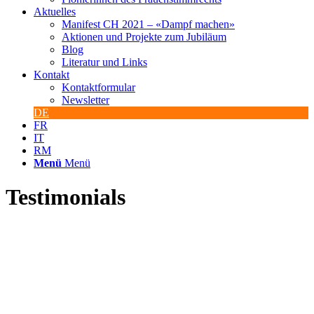
Aktuelles
Manifest CH 2021 – «Dampf machen»
Aktionen und Projekte zum Jubiläum
Blog
Literatur und Links
Kontakt
Kontaktformular
Newsletter
DE
FR
IT
RM
Menü
Menü
Testimonials