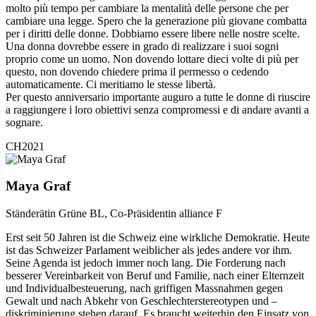
molto più tempo per cambiare la mentalità delle persone che per
cambiare una legge. Spero che la generazione più giovane combatta
per i diritti delle donne. Dobbiamo essere libere nelle nostre scelte.
Una donna dovrebbe essere in grado di realizzare i suoi sogni
proprio come un uomo. Non dovendo lottare dieci volte di più per
questo, non dovendo chiedere prima il permesso o cedendo
automaticamente. Ci meritiamo le stesse libertà.
Per questo anniversario importante auguro a tutte le donne di riuscire
a raggiungere i loro obiettivi senza compromessi e di andare avanti a
sognare.
CH2021
Maya Graf
Ständerätin Grüne BL, Co-Präsidentin alliance F
Erst seit 50 Jahren ist die Schweiz eine wirkliche Demokratie. Heute
ist das Schweizer Parlament weiblicher als jedes andere vor ihm.
Seine Agenda ist jedoch immer noch lang. Die Forderung nach
besserer Vereinbarkeit von Beruf und Familie, nach einer Elternzeit
und Individualbesteuerung, nach griffigen Massnahmen gegen
Gewalt und nach Abkehr von Geschlechterstereotypen und –
diskriminierung stehen darauf. Es braucht weiterhin den Einsatz von