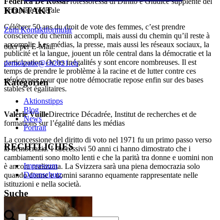
Federica De Rossa
Professoressa di Diritto e Giudice supplente del
KONTAKT
Tribunale federale
Célébrer 50 ans du droit de vote des femmes, c’est prendre
Zum Kontaktformular
conscience du chemin accompli, mais aussi du chemin qu’il reste à
accomplir. Les médias, la presse, mais aussi les réseaux sociaux, la
oder per E-Mail:
publicité et la langue, jouent un rôle central dans la démocratie et la
participation. Or les inégalités y sont encore nombreuses. Il est
demokratie@ch2021.ch
temps de prendre le problème à la racine et de lutter contre ces
stéréotypes pour que notre démocratie repose enfin sur des bases
Kategorien
stables et égalitaires.
Aktionstipps
Blog
Valérie Vuille
Directrice Décadrée, Institut de recherches et de
News
formations sur l’égalité dans les médias
Portrait
La concessione del diritto di voto nel 1971 fu un primo passo verso
RECHTLICHES
la democrazia. I successivi 50 anni ci hanno dimostrato che i
cambiamenti sono molto lenti e che la parità tra donne e uomini non
Impressum
è ancora realizzata. La Svizzera sarà una piena democrazia solo
Datenschutz
quando donne e uomini saranno equamente rappresentate nelle
istituzioni e nella società.
Suche