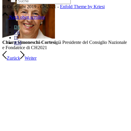
© Copyright 2019 - CH2021 -
Enfold Theme by Kriesi
Nach oben scrollen
DE
FR
IT
Chiara Simoneschi-Cortesi
già Presidente del Consiglio Nazionale
RM
e Fondatrice di CH2021
Zurück
Weiter