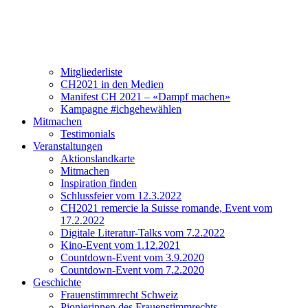
Verein
Über CH2021
Vorstand und Team
Mitgliederliste
CH2021 in den Medien
Manifest CH 2021 – «Dampf machen»
Kampagne #ichgehewählen
Mitmachen
Testimonials
Veranstaltungen
Aktionslandkarte
Mitmachen
Inspiration finden
Schlussfeier vom 12.3.2022
CH2021 remercie la Suisse romande, Event vom
17.2.2022
Digitale Literatur-Talks vom 7.2.2022
Kino-Event vom 1.12.2021
Countdown-Event vom 3.9.2020
Countdown-Event vom 7.2.2020
Geschichte
Frauenstimmrecht Schweiz
Pionierinnen des Frauenstimmrechts