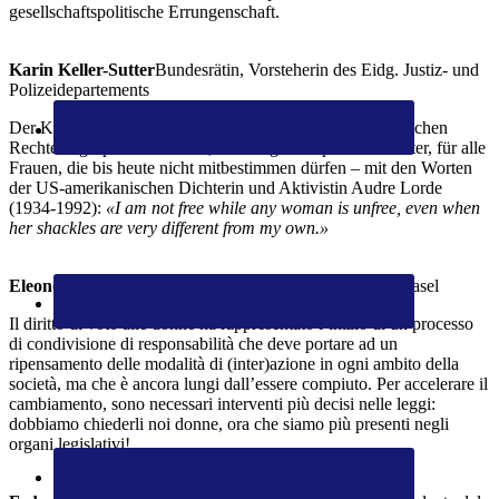
gesellschaftspolitische Errungenschaft.
Karin Keller-Sutter
Bundesrätin, Vorsteherin des Eidg. Justiz- und
Polizeidepartements
Der Kampf, bis einigen Frauen in der Schweiz ihre politischen
Rechte zugesprochen wurde, war lang. Kämpfen wir weiter, für alle
Frauen, die bis heute nicht mitbestimmen dürfen – mit den Worten
der US-amerikanischen Dichterin und Aktivistin Audre Lorde
(1934-1992):
«I am not free while any woman is unfree, even when
her shackles are very different from my own.»
Eleonora Heim
Vostandsmitglied Frauenstadtrundgang Basel
Il diritto di voto alle donne ha rappresentato l’inizio di un processo
di condivisione di responsabilità che deve portare ad un
ripensamento delle modalità di (inter)azione in ogni ambito della
società, ma che è ancora lungi dall’essere compiuto. Per accelerare il
cambiamento, sono necessari interventi più decisi nelle leggi:
dobbiamo chiederli noi donne, ora che siamo più presenti negli
organi legislativi!