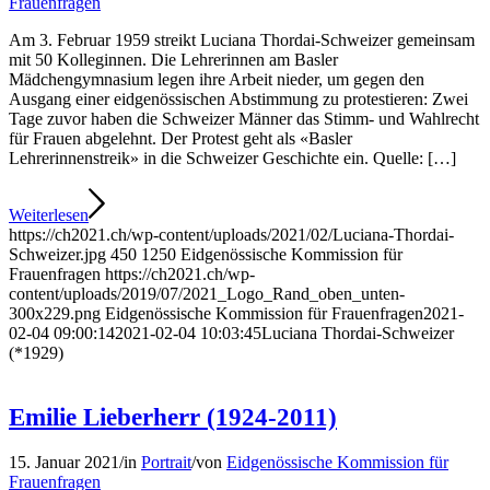
Frauenfragen
Am 3. Februar 1959 streikt Luciana Thordai-Schweizer gemeinsam
mit 50 Kolleginnen. Die Lehrerinnen am Basler
Mädchengymnasium legen ihre Arbeit nieder, um gegen den
Ausgang einer eidgenössischen Abstimmung zu protestieren: Zwei
Tage zuvor haben die Schweizer Männer das Stimm- und Wahlrecht
für Frauen abgelehnt. Der Protest geht als «Basler
Lehrerinnenstreik» in die Schweizer Geschichte ein. Quelle: […]
Weiterlesen
https://ch2021.ch/wp-content/uploads/2021/02/Luciana-Thordai-
Schweizer.jpg
450
1250
Eidgenössische Kommission für
Frauenfragen
https://ch2021.ch/wp-
content/uploads/2019/07/2021_Logo_Rand_oben_unten-
300x229.png
Eidgenössische Kommission für Frauenfragen
2021-
02-04 09:00:14
2021-02-04 10:03:45
Luciana Thordai-Schweizer
(*1929)
Emilie Lieberherr (1924-2011)
15. Januar 2021
/
in
Portrait
/
von
Eidgenössische Kommission für
Frauenfragen