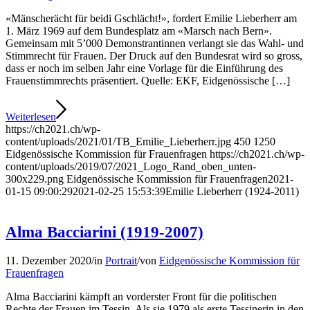
«Mänscherächt für beidi Gschlächt!», fordert Emilie Lieberherr am
1. März 1969 auf dem Bundesplatz am «Marsch nach Bern».
Gemeinsam mit 5’000 Demonstrantinnen verlangt sie das Wahl- und
Stimmrecht für Frauen. Der Druck auf den Bundesrat wird so gross,
dass er noch im selben Jahr eine Vorlage für die Einführung des
Frauenstimmrechts präsentiert. Quelle: EKF, Eidgenössische […]
Weiterlesen
https://ch2021.ch/wp-
content/uploads/2021/01/TB_Emilie_Lieberherr.jpg
450
1250
Eidgenössische Kommission für Frauenfragen
https://ch2021.ch/wp-
content/uploads/2019/07/2021_Logo_Rand_oben_unten-
300x229.png
Eidgenössische Kommission für Frauenfragen
2021-
01-15 09:00:29
2021-02-25 15:53:39
Emilie Lieberherr (1924-2011)
Alma Bacciarini (1919-2007)
11. Dezember 2020
/
in
Portrait
/
von
Eidgenössische Kommission für
Frauenfragen
Alma Bacciarini kämpft an vorderster Front für die politischen
Rechte der Frauen im Tessin. Als sie 1979 als erste Tessinerin in den