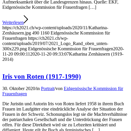
Aufmerksamkeit über die Landesgrenzen hinaus. Quelle: EKF,
Eidgenössische Kommission für Frauenfragen […]
Weiterlesen
https://ch2021.ch/wp-content/uploads/2020/11/Katharina-
Zenhäusern.jpg
490
1160
Eidgenössische Kommission für
Frauenfragen
https://ch2021.ch/wp-
content/uploads/2019/07/2021_Logo_Rand_oben_unten-
300x229.png
Eidgenössische Kommission für Frauenfragen
2020-
11-20 09:00:11
2020-11-20 09:33:07
Katharina Zenhäusern (1919-
2014)
Iris von Roten (1917-1990)
30. Oktober 2020
/
in
Portrait
/
von
Eidgenössische Kommission für
Frauenfragen
Die Juristin und Autorin Iris von Roten liefert 1958 in ihrem Buch
Frauen im Laufgitter eine eindrückliche Analyse der Situation der
Frauen in der Schweiz. Schonungslos legt sie die Machtverhältnisse
der patriarchalen Gesellschaft und die Unterdrückung der Frauen
offen. Für diese Direktheit wird sie zu Lebzeiten kritisiert und
diffamiert. Heute gilt ihr Buch als feministisches […]