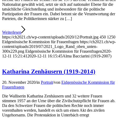
Nationalrat gewählt wird, setzt sie sich auf nationaler Ebene für die
tatsächliche Gleichstellung und insbesondere für die politische
Partizipation der Frauen ein. Dabei betont sie die Verantwortung der
Parteien, die Politikerinnen stärker zu […]
Weiterlesen
https://ch2021.ch/wp-content/uploads/2020/12/Portrait.jpg
450
1250
Eidgenössische Kommission für Frauenfragen
https://ch2021.ch/wp-
content/uploads/2019/07/2021_Logo_Rand_oben_unten-
300x229.png
Eidgenössische Kommission für Frauenfragen
2020-
12-11 15:21:41
2020-12-11 16:15:45
Alma Bacciarini (1919-2007)
Katharina Zenhäusern (1919-2014)
20. November 2020
/
in
Portrait
/
von
Eidgenössische Kommission für
Frauenfragen
Die Walliserin Katharina Zenhäusern und 32 weitere Frauen
stimmen 1957 an der Urne über die Zivilschutzpflicht für Frauen ab.
Da den Schweizer Frauen die politischen Rechte noch immer
vorenthalten werden, handelt es sich um einen Akt des zivilen
Ungehorsams. Die Protestaktion in Unterbäch erregt