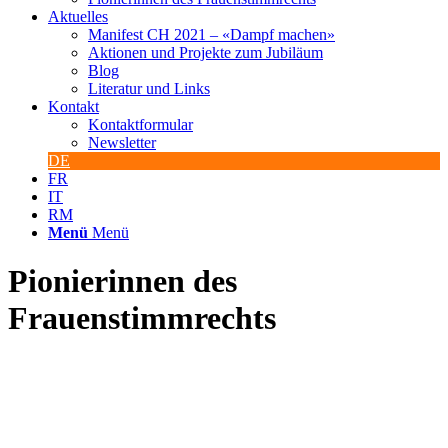
Aktuelles
Manifest CH 2021 – «Dampf machen»
Aktionen und Projekte zum Jubiläum
Blog
Literatur und Links
Kontakt
Kontaktformular
Newsletter
DE
FR
IT
RM
Menü
Menü
Pionierinnen des
Frauenstimmrechts