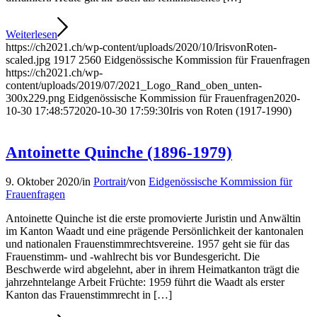
Weiterlesen
https://ch2021.ch/wp-content/uploads/2020/10/IrisvonRoten-
scaled.jpg
1917
2560
Eidgenössische Kommission für Frauenfragen
https://ch2021.ch/wp-
content/uploads/2019/07/2021_Logo_Rand_oben_unten-
300x229.png
Eidgenössische Kommission für Frauenfragen
2020-
10-30 17:48:57
2020-10-30 17:59:30
Iris von Roten (1917-1990)
Antoinette Quinche (1896-1979)
9. Oktober 2020
/
in
Portrait
/
von
Eidgenössische Kommission für
Frauenfragen
Antoinette Quinche ist die erste promovierte Juristin und Anwältin
im Kanton Waadt und eine prägende Persönlichkeit der kantonalen
und nationalen Frauenstimmrechtsvereine. 1957 geht sie für das
Frauenstimm- und -wahlrecht bis vor Bundesgericht. Die
Beschwerde wird abgelehnt, aber in ihrem Heimatkanton trägt die
jahrzehntelange Arbeit Früchte: 1959 führt die Waadt als erster
Kanton das Frauenstimmrecht in […]