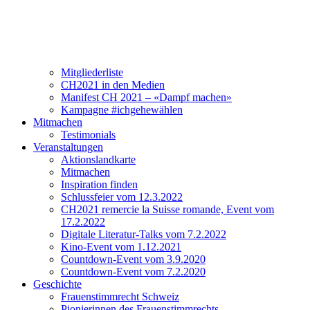
Verein
Über CH2021
Vorstand und Team
Mitgliederliste
CH2021 in den Medien
Manifest CH 2021 – «Dampf machen»
Kampagne #ichgehewählen
Mitmachen
Testimonials
Veranstaltungen
Aktionslandkarte
Mitmachen
Inspiration finden
Schlussfeier vom 12.3.2022
CH2021 remercie la Suisse romande, Event vom
17.2.2022
Digitale Literatur-Talks vom 7.2.2022
Kino-Event vom 1.12.2021
Countdown-Event vom 3.9.2020
Countdown-Event vom 7.2.2020
Geschichte
Frauenstimmrecht Schweiz
Pionierinnen des Frauenstimmrechts