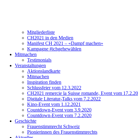
Verein
Über CH2021
Vorstand und Team
Mitgliederliste
CH2021 in den Medien
Manifest CH 2021 – «Dampf machen»
Kampagne #ichgehewählen
Mitmachen
Testimonials
Veranstaltungen
Aktionslandkarte
Mitmachen
Inspiration finden
Schlussfeier vom 12.3.2022
CH2021 remercie la Suisse romande, Event vom 17.2.2
Digitale Literatur-Talks vom 7.2.2022
Kino-Event vom 1.12.2021
Countdown-Event vom 3.9.2020
Countdown-Event vom 7.2.2020
Geschichte
Frauenstimmrecht Schweiz
Pionierinnen des Frauenstimmrechts
Aktuelles