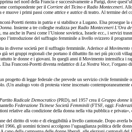
 dapprima nel nord della Francia e successivamente a Parigi, dove quest’u
come corrispondente per il
Corriere del Ticino
e
Radio Monteceneri
. All
muove i primi passi come attrice e autrice di teatro. Al termine del confli
nconi-Poretti rientra in patria e si stabilisce a Lugano. Elsa prosegue la
Donna.
Insieme a tre colleghe realizza per
Radio Monteceneri L’Ora de
ste, ma anche in Paesi come l’Unione sovietica, Israele ecc., i servizi tras
o l’introduzione del suffragio femminile a livello svizzero il program
ita in diverse società per il suffragio femminile. Aderisce al
Movimento s
già sei gruppi regionali che portano il dibattito fin nei più piccoli vill
rattutto le donne e i giovani. In quegli anni il Movimento intensifica i ra
. Elsa Franconi-Poretti diventa redattrice di
La Nostra Voce
, l’organo d
n progetto di legge federale che prevede un servizio civile femminile ob
tolo. (Un analogo voto di protesta viene inscenato contemporaneamente
Partito Radicale Democratico
(PRD), nel 1957 crea il
Gruppo donne l
 mantello
Federazione Ticinese Società Femminili
(FTSF, oggi:
Federazi
ioni relative alla condizione della donna nella vita pubblica e privata», 
nne del diritto di voto e di eleggibilità a livello cantonale. Dopo averla
del 1966, gli uomini ticinesi accolgono l’uguaglianza politica delle do
i. A capo della campagna delle donne liberali, alle elezioni cantonali de