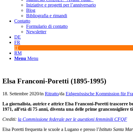
Iniziative e progetti per l’anniversario
Blog
Bibliografia e rimandi
Contatto
Formulario di contatto
Newsletter
DE
FR
IT
RM
Menu
Menu
Elsa Franconi-Poretti (1895-1995)
18. Settembre 2020
/
in
Ritratto
/
da
Eidgenössische Kommission für Fr
La giornalista, autrice e attrice Elsa Franconi-Poretti trascorre bu
1971, all’età di 75 anni, diventa una delle prime granconsigliere t
Crediti:
la Commissione federale per le questioni femminili CFQF
Elsa Poretti frequenta le scuole a Lugano e presso l’
Istituto Santa Ma