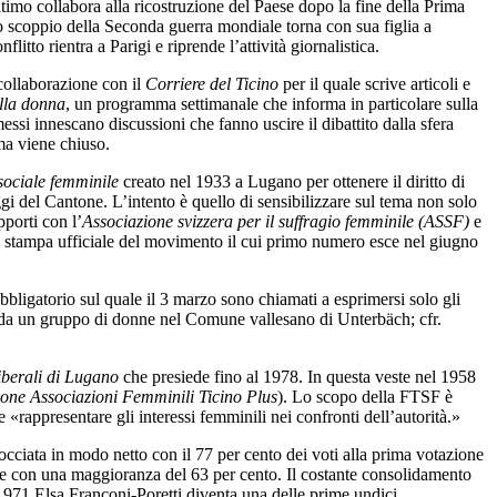
ltimo collabora alla ricostruzione del Paese dopo la fine della Prima
o scoppio della Seconda guerra mondiale torna con sua figlia a
tto rientra a Parigi e riprende l’attività giornalistica.
 collaborazione con il
Corriere del Ticino
per il quale scrive articoli e
lla donna
, un programma settimanale che informa in particolare sulla
messi innescano discussioni che fanno uscire il dibattito dalla sfera
ma viene chiuso.
ociale femminile
creato nel 1933 a Lugano per ottenere il diritto di
aggi del Cantone. L’intento è quello di sensibilizzare sul tema non solo
pporti con l’
Associazione svizzera per il suffragio femminile (ASSF)
e
i stampa ufficiale del movimento il cui primo numero esce nel giugno
bligatorio sul quale il 3 marzo sono chiamati a esprimersi solo gli
 da un gruppo di donne nel Comune vallesano di Unterbäch; cfr.
iberali di Lugano
che presiede fino al 1978. In questa veste nel 1958
one Associazioni Femminili Ticino Plus
). Lo scopo della FTSF è
e «rappresentare gli interessi femminili nei confronti dell’autorità.»
 bocciata in modo netto con il 77 per cento dei voti alla prima votazione
nne con una maggioranza del 63 per cento. Il costante consolidamento
l 1971 Elsa Franconi-Poretti diventa una delle prime undici