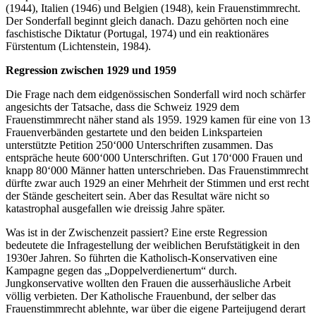
(1944), Italien (1946) und Belgien (1948), kein Frauenstimmrecht.
Der Sonderfall beginnt gleich danach. Dazu gehörten noch eine
faschistische Diktatur (Portugal, 1974) und ein reaktionäres
Fürstentum (Lichtenstein, 1984).
Regression zwischen 1929 und 1959
Die Frage nach dem eidgenössischen Sonderfall wird noch schärfer
angesichts der Tatsache, dass die Schweiz 1929 dem
Frauenstimmrecht näher stand als 1959. 1929 kamen für eine von 13
Frauenverbänden gestartete und den beiden Linksparteien
unterstützte Petition 250‘000 Unterschriften zusammen. Das
entspräche heute 600‘000 Unterschriften. Gut 170‘000 Frauen und
knapp 80‘000 Männer hatten unterschrieben. Das Frauenstimmrecht
dürfte zwar auch 1929 an einer Mehrheit der Stimmen und erst recht
der Stände gescheitert sein. Aber das Resultat wäre nicht so
katastrophal ausgefallen wie dreissig Jahre später.
Was ist in der Zwischenzeit passiert? Eine erste Regression
bedeutete die Infragestellung der weiblichen Berufstätigkeit in den
1930er Jahren. So führten die Katholisch-Konservativen eine
Kampagne gegen das „Doppelverdienertum“ durch.
Jungkonservative wollten den Frauen die ausserhäusliche Arbeit
völlig verbieten. Der Katholische Frauenbund, der selber das
Frauenstimmrecht ablehnte, war über die eigene Parteijugend derart