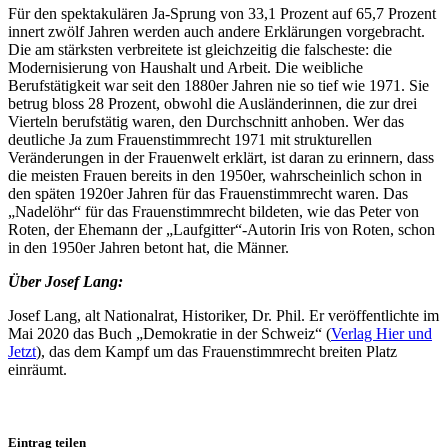
Für den spektakulären Ja-Sprung von 33,1 Prozent auf 65,7 Prozent
innert zwölf Jahren werden auch andere Erklärungen vorgebracht.
Die am stärksten verbreitete ist gleichzeitig die falscheste: die
Modernisierung von Haushalt und Arbeit. Die weibliche
Berufstätigkeit war seit den 1880er Jahren nie so tief wie 1971. Sie
betrug bloss 28 Prozent, obwohl die Ausländerinnen, die zur drei
Vierteln berufstätig waren, den Durchschnitt anhoben. Wer das
deutliche Ja zum Frauenstimmrecht 1971 mit strukturellen
Veränderungen in der Frauenwelt erklärt, ist daran zu erinnern, dass
die meisten Frauen bereits in den 1950er, wahrscheinlich schon in
den späten 1920er Jahren für das Frauenstimmrecht waren. Das
„Nadelöhr“ für das Frauenstimmrecht bildeten, wie das Peter von
Roten, der Ehemann der „Laufgitter“-Autorin Iris von Roten, schon
in den 1950er Jahren betont hat, die Männer.
Über Josef Lang:
Josef Lang, alt Nationalrat, Historiker, Dr. Phil. Er veröffentlichte im
Mai 2020 das Buch „Demokratie in der Schweiz“ (
Verlag Hier und
Jetzt
), das dem Kampf um das Frauenstimmrecht breiten Platz
einräumt.
Eintrag teilen