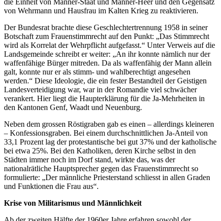
die Einheit von Männer-Staat und Männer-Heer und den Gegensatz
von Wehrmann und Hausfrau im Kalten Krieg zu reaktivieren.
Der Bundesrat brachte diese Geschlechtertrennung 1958 in seiner
Botschaft zum Frauenstimmrecht auf den Punkt: „Das Stimmrecht
wird als Korrelat der Wehrpflicht aufgefasst.“ Unter Verweis auf die
Landsgemeinde schreibt er weiter: „An ihr konnte nämlich nur der
waffenfähige Bürger mitreden. Da als waffenfähig der Mann allein
galt, konnte nur er als stimm- und wahlberechtigt angesehen
werden.“ Diese Ideologie, die ein fester Bestandteil der Geistigen
Landesverteidigung war, war in der Romandie viel schwächer
verankert. Hier liegt die Haupterklärung für die Ja-Mehrheiten in
den Kantonen Genf, Waadt und Neuenburg.
Neben dem grossen Röstigraben gab es einen – allerdings kleineren
– Konfessionsgraben. Bei einem durchschnittlichen Ja-Anteil von
33,1 Prozent lag der protestantische bei gut 37% und der katholische
bei etwa 25%. Bei den Katholiken, deren Kirche selbst in den
Städten immer noch im Dorf stand, wirkte das, was der
nationalrätliche Hauptsprecher gegen das Frauenstimmrecht so
formulierte: „Der männliche Priesterstand schliesst in allen Graden
und Funktionen die Frau aus“.
Krise von Militarismus und Männlichkeit
Ab der zweiten Hälfte der 1960er Jahre erfahren sowohl der