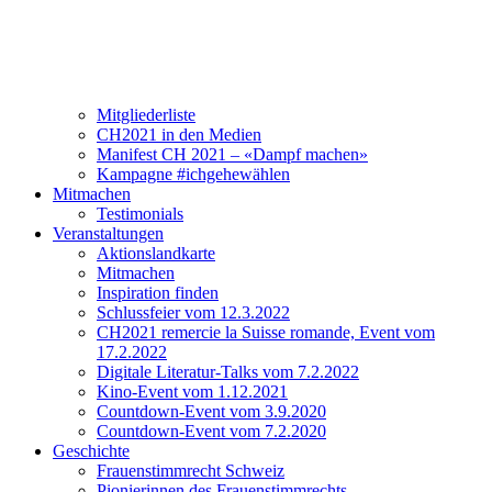
Verein
Über CH2021
Vorstand und Team
Mitgliederliste
CH2021 in den Medien
Manifest CH 2021 – «Dampf machen»
Kampagne #ichgehewählen
Mitmachen
Testimonials
Veranstaltungen
Aktionslandkarte
Mitmachen
Inspiration finden
Schlussfeier vom 12.3.2022
CH2021 remercie la Suisse romande, Event vom
17.2.2022
Digitale Literatur-Talks vom 7.2.2022
Kino-Event vom 1.12.2021
Countdown-Event vom 3.9.2020
Countdown-Event vom 7.2.2020
Geschichte
Frauenstimmrecht Schweiz
Pionierinnen des Frauenstimmrechts