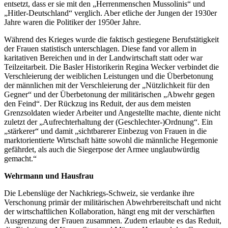
entsetzt, dass er sie mit den „Herrenmenschen Mussolinis“ und
„Hitler-Deutschland“ verglich. Aber etliche der Jungen der 1930er
Jahre waren die Politiker der 1950er Jahre.
Während des Krieges wurde die faktisch gestiegene Berufstätigkeit
der Frauen statistisch unterschlagen. Diese fand vor allem in
karitativen Bereichen und in der Landwirtschaft statt oder war
Teilzeitarbeit. Die Basler Historikerin Regina Wecker verbindet die
Verschleierung der weiblichen Leistungen und die Überbetonung
der männlichen mit der Verschleierung der „Nützlichkeit für den
Gegner“ und der Überbetonung der militärischen „Abwehr gegen
den Feind“. Der Rückzug ins Reduit, der aus dem meisten
Grenzsoldaten wieder Arbeiter und Angestellte machte, diente nicht
zuletzt der „Aufrechterhaltung der (Geschlechter-)Ordnung“. Ein
„stärkerer“ und damit „sichtbarerer Einbezug von Frauen in die
marktorientierte Wirtschaft hätte sowohl die männliche Hegemonie
gefährdet, als auch die Siegerpose der Armee unglaubwürdig
gemacht.“
Wehrmann und Hausfrau
Die Lebenslüge der Nachkriegs-Schweiz, sie verdanke ihre
Verschonung primär der militärischen Abwehrbereitschaft und nicht
der wirtschaftlichen Kollaboration, hängt eng mit der verschärften
Ausgrenzung der Frauen zusammen. Zudem erlaubte es das Reduit,