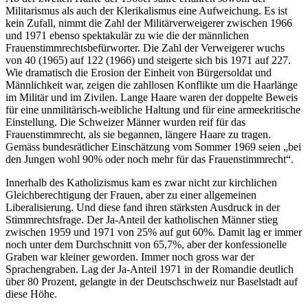
Militarismus als auch der Klerikalismus eine Aufweichung. Es ist
kein Zufall, nimmt die Zahl der Militärverweigerer zwischen 1966
und 1971 ebenso spektakulär zu wie die der männlichen
Frauenstimmrechtsbefürworter. Die Zahl der Verweigerer wuchs
von 40 (1965) auf 122 (1966) und steigerte sich bis 1971 auf 227.
Wie dramatisch die Erosion der Einheit von Bürgersoldat und
Männlichkeit war, zeigen die zahllosen Konflikte um die Haarlänge
im Militär und im Zivilen. Lange Haare waren der doppelte Beweis
für eine unmilitärisch-weibliche Haltung und für eine armeekritische
Einstellung. Die Schweizer Männer wurden reif für das
Frauenstimmrecht, als sie begannen, längere Haare zu tragen.
Gemäss bundesrätlicher Einschätzung vom Sommer 1969 seien „bei
den Jungen wohl 90% oder noch mehr für das Frauenstimmrecht“.
Innerhalb des Katholizismus kam es zwar nicht zur kirchlichen
Gleichberechtigung der Frauen, aber zu einer allgemeinen
Liberalisierung. Und diese fand ihren stärksten Ausdruck in der
Stimmrechtsfrage. Der Ja-Anteil der katholischen Männer stieg
zwischen 1959 und 1971 von 25% auf gut 60%. Damit lag er immer
noch unter dem Durchschnitt von 65,7%, aber der konfessionelle
Graben war kleiner geworden. Immer noch gross war der
Sprachengraben. Lag der Ja-Anteil 1971 in der Romandie deutlich
über 80 Prozent, gelangte in der Deutschschweiz nur Baselstadt auf
diese Höhe.