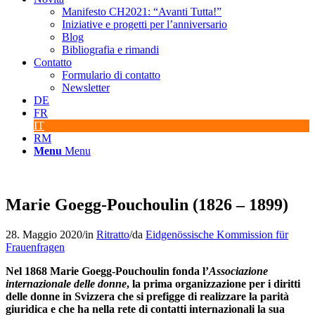
Manifesto CH2021: “Avanti Tutta!”
Iniziative e progetti per l’anniversario
Blog
Bibliografia e rimandi
Contatto
Formulario di contatto
Newsletter
DE
FR
IT
RM
Menu
Menu
Marie Goegg-Pouchoulin (1826 – 1899)
28. Maggio 2020
/
in
Ritratto
/
da
Eidgenössische Kommission für
Frauenfragen
Nel 1868 Marie Goegg-Pouchoulin fonda l’
Associazione
internazionale delle donne
, la prima organizzazione per i diritti
delle donne in Svizzera che si prefigge di realizzare la parità
giuridica e che ha nella rete di contatti internazionali la sua