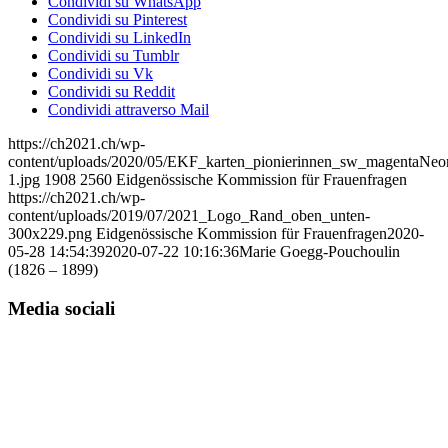
Condividi su WhatsApp
Condividi su Pinterest
Condividi su LinkedIn
Condividi su Tumblr
Condividi su Vk
Condividi su Reddit
Condividi attraverso Mail
https://ch2021.ch/wp-
content/uploads/2020/05/EKF_karten_pionierinnen_sw_magentaNeo
1.jpg
1908
2560
Eidgenössische Kommission für Frauenfragen
https://ch2021.ch/wp-
content/uploads/2019/07/2021_Logo_Rand_oben_unten-
300x229.png
Eidgenössische Kommission für Frauenfragen
2020-
05-28 14:54:39
2020-07-22 10:16:36
Marie Goegg-Pouchoulin
(1826 – 1899)
Media sociali