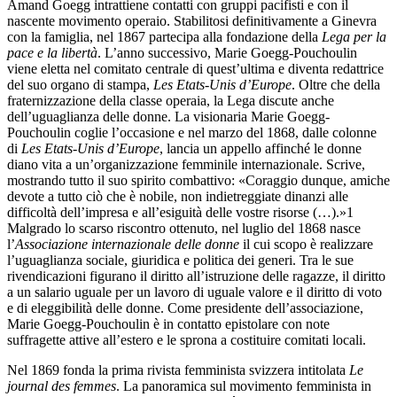
Amand Goegg intrattiene contatti con gruppi pacifisti e con il
nascente movimento operaio. Stabilitosi definitivamente a Ginevra
con la famiglia, nel 1867 partecipa alla fondazione della
Lega per la
pace e la libertà
. L’anno successivo, Marie Goegg-Pouchoulin
viene eletta nel comitato centrale di quest’ultima e diventa redattrice
del suo organo di stampa,
Les Etats-Unis d’Europe
. Oltre che della
fraternizzazione della classe
operaia, la Lega discute anche
dell’uguaglianza delle donne. La visionaria Marie Goegg-
Pouchoulin coglie l’occasione e nel marzo del 1868, dalle colonne
di
Les Etats-Unis d’Europe
, lancia un appello affinché le donne
diano vita a un’organizzazione femminile internazionale. Scrive,
mostrando tutto il suo spirito combattivo: «Coraggio dunque, amiche
devote a tutto ciò che è nobile, non indietreggiate dinanzi alle
difficoltà dell’impresa e all’esiguità delle vostre risorse (…).»1
Malgrado lo scarso riscontro ottenuto, nel luglio del 1868 nasce
l’
Associazione internazionale delle donne
il cui scopo è realizzare
l’uguaglianza sociale, giuridica e politica dei generi. Tra le sue
rivendicazioni figurano il diritto all’istruzione delle ragazze, il diritto
a un salario uguale per un lavoro di uguale valore e il diritto di voto
e di eleggibilità delle donne. Come presidente dell’associazione,
Marie Goegg-Pouchoulin è in contatto epistolare con note
suffragette attive all’estero e le sprona a costituire comitati locali.
Nel 1869 fonda la prima rivista femminista svizzera intitolata
Le
journal des femmes
. La panoramica sul movimento femminista in