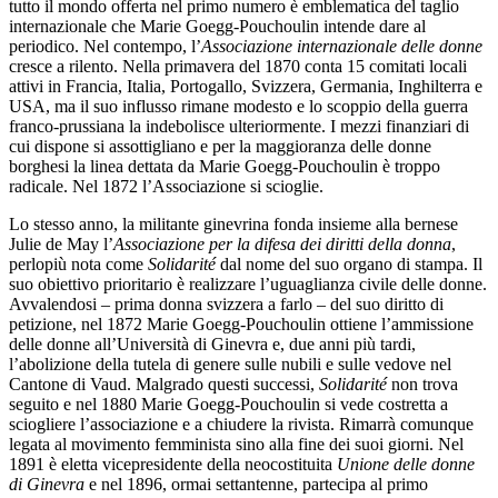
tutto il mondo offerta nel primo numero è emblematica del taglio
internazionale che Marie Goegg-Pouchoulin intende dare al
periodico. Nel contempo, l’
Associazione internazionale delle donne
cresce a rilento. Nella primavera del 1870 conta 15 comitati locali
attivi in Francia, Italia, Portogallo, Svizzera, Germania, Inghilterra e
USA, ma il suo influsso rimane modesto e lo scoppio della guerra
franco-prussiana la indebolisce ulteriormente. I mezzi finanziari di
cui dispone si assottigliano e per la maggioranza delle donne
borghesi la linea dettata da Marie Goegg-Pouchoulin è troppo
radicale. Nel 1872 l’Associazione si scioglie.
Lo stesso anno, la militante ginevrina fonda insieme alla bernese
Julie de May l’
Associazione per la difesa dei diritti della donna
,
perlopiù nota come
Solidarité
dal nome del suo organo di stampa. Il
suo obiettivo prioritario è realizzare l’uguaglianza civile delle donne.
Avvalendosi – prima donna svizzera a farlo – del suo diritto di
petizione, nel 1872 Marie Goegg-Pouchoulin ottiene l’ammissione
delle donne all’Università di Ginevra e, due anni più tardi,
l’abolizione della tutela di genere sulle nubili e sulle vedove nel
Cantone di Vaud. Malgrado questi successi,
Solidarité
non trova
seguito e nel 1880 Marie Goegg-Pouchoulin si vede costretta a
sciogliere l’associazione e a chiudere la rivista. Rimarrà comunque
legata al movimento femminista sino alla fine dei suoi giorni. Nel
1891 è eletta vicepresidente della neocostituita
Unione delle donne
di Ginevra
e nel 1896, ormai settantenne, partecipa al primo