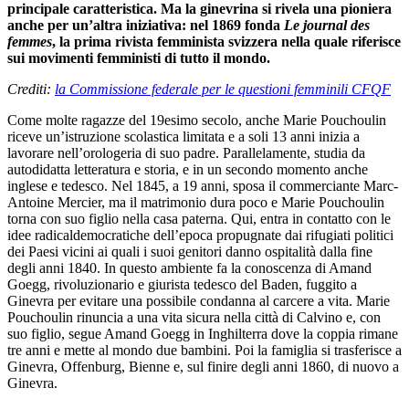
principale caratteristica. Ma la ginevrina si rivela una pioniera
anche per un’altra iniziativa: nel 1869 fonda
Le journal des
femmes
, la prima rivista femminista svizzera nella quale riferisce
sui movimenti femministi di tutto il mondo.
Crediti:
la Commissione federale per le questioni femminili CFQF
Come molte ragazze del 19esimo secolo, anche Marie Pouchoulin
riceve un’istruzione scolastica limitata e a soli 13 anni inizia a
lavorare nell’orologeria di suo padre. Parallelamente, studia da
autodidatta letteratura e storia, e in un secondo momento anche
inglese e tedesco. Nel 1845, a 19 anni, sposa il commerciante Marc-
Antoine Mercier, ma il matrimonio dura poco e Marie Pouchoulin
torna con suo figlio nella casa paterna. Qui, entra in contatto con le
idee radicaldemocratiche dell’epoca propugnate dai rifugiati politici
dei Paesi vicini ai quali i suoi genitori danno ospitalità dalla fine
degli anni 1840. In questo ambiente fa la conoscenza di Amand
Goegg, rivoluzionario e giurista tedesco del Baden, fuggito a
Ginevra per evitare una possibile condanna al carcere a vita. Marie
Pouchoulin rinuncia a una vita sicura nella città di Calvino e, con
suo figlio, segue Amand Goegg in Inghilterra dove la coppia rimane
tre anni e mette al mondo due bambini. Poi la famiglia si trasferisce a
Ginevra, Offenburg, Bienne e, sul finire degli anni 1860, di nuovo a
Ginevra.