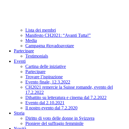
Associazione
A proposito di CH2021
Comitato e team
Lista dei membri
Manifesto CH2021: “Avanti Tutta!”
Media
Campagna #iovadoavotare
Partecipare
Testimonials
Eventi
Cartina delle iniziative
Partecipare
Trovare l’ispirazione
Evento finale, 12.3.2022
CH2021 remercie la Suisse romande, evento del
17.2.2022
Dibattito su letteratura e cinema dal 7.2.2022
Evento dal 2.10.2021
Il nostro evento dal 7.2.2020
Storia
Diritto di voto delle donne in Svizzera
Pioniere del suffragio femminile
Novità