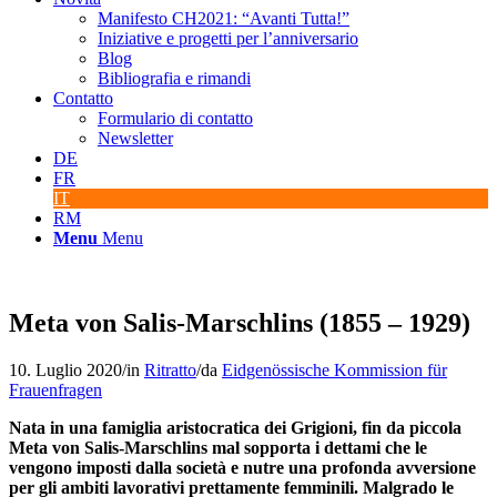
Manifesto CH2021: “Avanti Tutta!”
Iniziative e progetti per l’anniversario
Blog
Bibliografia e rimandi
Contatto
Formulario di contatto
Newsletter
DE
FR
IT
RM
Menu
Menu
Meta von Salis-Marschlins (1855 – 1929)
10. Luglio 2020
/
in
Ritratto
/
da
Eidgenössische Kommission für
Frauenfragen
Nata in una famiglia aristocratica dei Grigioni, fin da piccola
Meta von Salis-Marschlins mal sopporta i dettami che le
vengono imposti dalla società e nutre una profonda avversione
per gli ambiti lavorativi prettamente femminili. Malgrado le