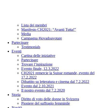
Associazione
A proposito di CH2021
Comitato e team
Lista dei membri
Manifesto CH2021: “Avanti Tutta!”
Media
Campagna #iovadoavotare
Partecipare
Testimonials
Eventi
Cartina delle iniziative
Partecipare
Trovare l’ispirazione
Evento finale, 12.3.2022
CH2021 remercie la Suisse romande, evento del
17.2.2022
Dibattito su letteratura e cinema dal 7.2.2022
Evento dal 2.10.2021
Il nostro evento dal 7.2.2020
Storia
Diritto di voto delle donne in Svizzera
Pioniere del suffragio femminile
Novità