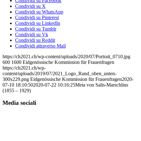
Condividi su Facebook
Condividi su X
Condividi su WhatsApp
Condividi su Pinterest
Condividi su LinkedIn
Condividi su Tumblr
Condividi su Vk
Condividi su Reddit
Condividi attraverso Mail
https://ch2021.ch/wp-content/uploads/2020/07/Portrait_0710.jpg
600
1600
Eidgenössische Kommission für Frauenfragen
https://ch2021.ch/wp-
content/uploads/2019/07/2021_Logo_Rand_oben_unten-
300x229.png
Eidgenössische Kommission für Frauenfragen
2020-
07-10 18:10:50
2020-07-22 10:16:25
Meta von Salis-Marschlins
(1855 – 1929)
Media sociali