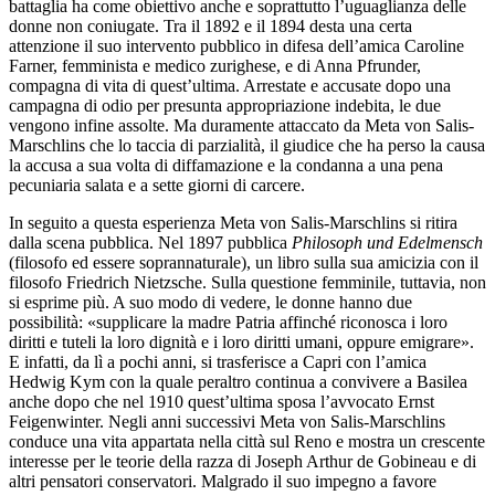
battaglia ha come obiettivo anche e soprattutto l’uguaglianza delle
donne non coniugate. Tra il 1892 e il 1894 desta una certa
attenzione il suo intervento pubblico in difesa dell’amica Caroline
Farner, femminista e medico zurighese, e di Anna Pfrunder,
compagna di vita di quest’ultima. Arrestate e accusate dopo una
campagna di odio per presunta appropriazione indebita, le due
vengono infine assolte. Ma duramente attaccato da Meta von Salis-
Marschlins che lo taccia di parzialità, il giudice che ha perso la causa
la accusa a sua volta di diffamazione e la condanna a una pena
pecuniaria salata e a sette giorni di carcere.
In seguito a questa esperienza Meta von Salis-Marschlins si ritira
dalla scena pubblica. Nel 1897 pubblica
Philosoph und Edelmensch
(filosofo ed essere soprannaturale), un libro sulla sua amicizia con il
filosofo Friedrich Nietzsche. Sulla questione femminile, tuttavia, non
si esprime più. A suo modo di vedere, le donne hanno due
possibilità: «supplicare la madre
Patria affinché riconosca i loro
diritti e tuteli la loro dignità e i loro diritti umani, oppure emigrare».
E infatti, da lì a pochi anni, si trasferisce a Capri con l’amica
Hedwig Kym con la quale peraltro continua a convivere a Basilea
anche dopo che nel 1910 quest’ultima sposa l’avvocato Ernst
Feigenwinter. Negli anni successivi Meta von Salis-Marschlins
conduce una vita appartata nella città sul Reno e mostra un crescente
interesse per le teorie della razza di Joseph Arthur de Gobineau e di
altri pensatori conservatori. Malgrado il suo impegno a favore