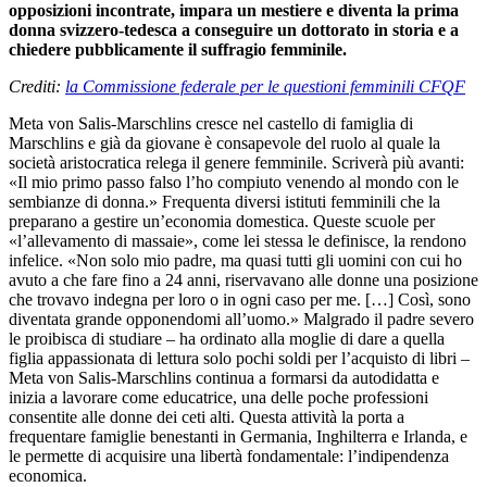
opposizioni incontrate, impara un mestiere e diventa la prima
donna svizzero-tedesca a conseguire un dottorato in storia e a
chiedere pubblicamente il suffragio femminile.
Crediti:
la Commissione federale per le questioni femminili CFQF
Meta von Salis-Marschlins cresce nel castello di famiglia di
Marschlins e già da giovane è consapevole del ruolo al quale la
società aristocratica relega il genere femminile. Scriverà più avanti:
«Il mio primo passo falso l’ho compiuto venendo al mondo con le
sembianze di
donna.» Frequenta diversi istituti femminili che la
preparano a gestire un’economia domestica. Queste scuole per
«l’allevamento di massaie», come lei stessa le definisce, la rendono
infelice. «Non solo mio padre, ma quasi tutti gli uomini con cui ho
avuto a che fare fino a 24 anni, riservavano alle donne una posizione
che trovavo indegna per loro o in ogni caso per me. […] Così, sono
diventata grande opponendomi all’uomo.» Malgrado il padre severo
le proibisca di studiare – ha ordinato alla moglie di dare a quella
figlia appassionata di lettura solo pochi soldi per l’acquisto di libri –
Meta von Salis-Marschlins continua a formarsi da autodidatta e
inizia a lavorare come educatrice, una delle poche professioni
consentite alle donne dei ceti alti. Questa attività la porta a
frequentare famiglie benestanti in Germania, Inghilterra e Irlanda, e
le permette di acquisire una libertà fondamentale: l’indipendenza
economica.