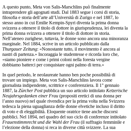
A questo punto, Meta von Salis-Marschlins può finalmente
intraprendere gli agognati studi. Dal 1883 segue i corsi di storia,
filosofia e storia dell’arte all’Università di Zurigo e nel 1887, lo
stesso anno in cui Emilie Kempin-Spyri diventa la prima donna
svizzera a ottenere il titolo di dottore in giurisprudenza, lei diventa la
prima donna svizzera a ottenere il titolo di dottore in storia.
Nell’ateneo zurighese, tuttavia, le donne sono ancora una minoranza
marginale. Nel 1884, scrive in un articolo pubblicato dalla
Thurgauer Zeitung
: «Nonostante tutto, il movimento è ancora ai
nastri di partenza.» Incoraggia le studentesse e ricorda loro che,
«siamo pioniere e come i primi coloni nella foresta vergine
dobbiamo batterci per conquistare ogni palmo di terra.»
In quel periodo, le neolaureate hanno ben poche possibilità di
trovare un impiego. Meta von Salis-Marschlins lavora come
giornalista indipendente, scrittrice e conferenziera. Il 1° gennaio
1887, la
Zürcher Post
pubblica un suo articolo intitolato
Ketzerische
Neujahrsgedanken einer Frau
(propositi eretici di una donna per
l’anno nuovo) nel quale rivendica per la prima volta nella Svizzera
tedesca la piena uguaglianza delle donne elvetiche incluso il diritto
di voto e di eleggibilità. Eloquente oratrice tiene anche discorsi
pubblici. Nel 1894, nel quadro del suo ciclo di conferenze intitolato
Frauenstimmrecht und die Wahl der Frau
(il suffragio femminile e
l’elezione della donna) si reca in diverse città svizzere. La sua