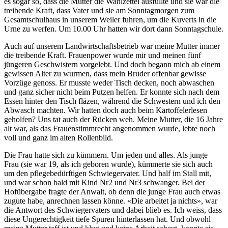
es sogar so, dass die Mutter die Wahlzettel ausfüllte und sie war die
treibende Kraft, dass Vater und sie am Sonntagmorgen zum
Gesamtschulhaus in unserem Weiler fuhren, um die Kuverts in die
Urne zu werfen. Um 10.00 Uhr hatten wir dort dann Sonntagschule.
Auch auf unserem Landwirtschaftsbetrieb war meine Mutter immer
die treibende Kraft. Frauenpower wurde mir und meinen fünf
jüngeren Geschwistern vorgelebt. Und doch begann mich ab einem
gewissen Alter zu wurmen, dass mein Bruder offenbar gewisse
Vorzüge genoss. Er musste weder Tisch decken, noch abwaschen
und ganz sicher nicht beim Putzen helfen. Er konnte sich nach dem
Essen hinter den Tisch fläzen, während die Schwestern und ich den
Abwasch machten. Wir hatten doch auch beim Kartoffelerlesen
geholfen? Uns tat auch der Rücken weh. Meine Mutter, die 16 Jahre
alt war, als das Frauenstimmrecht angenommen wurde, lebte noch
voll und ganz im alten Rollenbild.
Die Frau hatte sich zu kümmern. Um jeden und alles. Als junge
Frau (sie war 19, als ich geboren wurde), kümmerte sie sich auch
um den pflegebedürftigen Schwiegervater. Und half im Stall mit,
und war schon bald mit Kind Nr2 und Nr3 schwanger. Bei der
Hofübergabe fragte der Anwalt, ob denn die junge Frau auch etwas
zugute habe, anrechnen lassen könne. «Die arbeitet ja nichts», war
die Antwort des Schwiegervaters und dabei blieb es. Ich weiss, dass
diese Ungerechtigkeit tiefe Spuren hinterlassen hat. Und obwohl