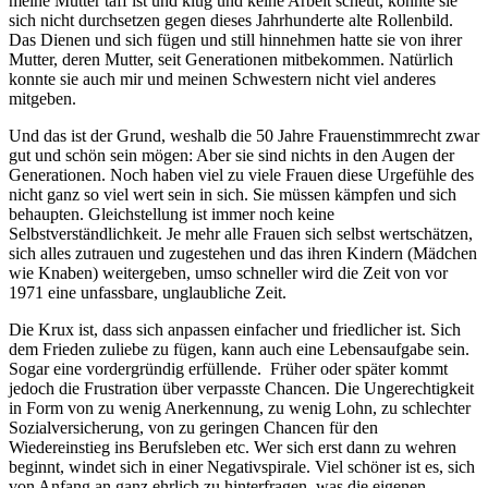
meine Mutter taff ist und klug und keine Arbeit scheut, konnte sie
sich nicht durchsetzen gegen dieses Jahrhunderte alte Rollenbild.
Das Dienen und sich fügen und still hinnehmen hatte sie von ihrer
Mutter, deren Mutter, seit Generationen mitbekommen. Natürlich
konnte sie auch mir und meinen Schwestern nicht viel anderes
mitgeben.
Und das ist der Grund, weshalb die 50 Jahre Frauenstimmrecht zwar
gut und schön sein mögen: Aber sie sind nichts in den Augen der
Generationen. Noch haben viel zu viele Frauen diese Urgefühle des
nicht ganz so viel wert sein in sich. Sie müssen kämpfen und sich
behaupten. Gleichstellung ist immer noch keine
Selbstverständlichkeit. Je mehr alle Frauen sich selbst wertschätzen,
sich alles zutrauen und zugestehen und das ihren Kindern (Mädchen
wie Knaben) weitergeben, umso schneller wird die Zeit von vor
1971 eine unfassbare, unglaubliche Zeit.
Die Krux ist, dass sich anpassen einfacher und friedlicher ist. Sich
dem Frieden zuliebe zu fügen, kann auch eine Lebensaufgabe sein.
Sogar eine vordergründig erfüllende. Früher oder später kommt
jedoch die Frustration über verpasste Chancen. Die Ungerechtigkeit
in Form von zu wenig Anerkennung, zu wenig Lohn, zu schlechter
Sozialversicherung, von zu geringen Chancen für den
Wiedereinstieg ins Berufsleben etc. Wer sich erst dann zu wehren
beginnt, windet sich in einer Negativspirale. Viel schöner ist es, sich
von Anfang an ganz ehrlich zu hinterfragen, was die eigenen