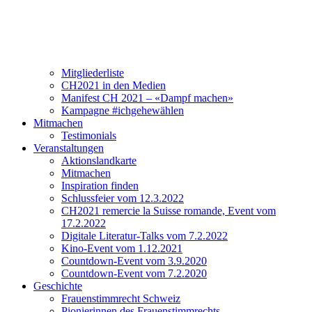
Verein
Über CH2021
Vorstand und Team
Mitgliederliste
CH2021 in den Medien
Manifest CH 2021 – «Dampf machen»
Kampagne #ichgehewählen
Mitmachen
Testimonials
Veranstaltungen
Aktionslandkarte
Mitmachen
Inspiration finden
Schlussfeier vom 12.3.2022
CH2021 remercie la Suisse romande, Event vom
17.2.2022
Digitale Literatur-Talks vom 7.2.2022
Kino-Event vom 1.12.2021
Countdown-Event vom 3.9.2020
Countdown-Event vom 7.2.2020
Geschichte
Frauenstimmrecht Schweiz
Pionierinnen des Frauenstimmrechts