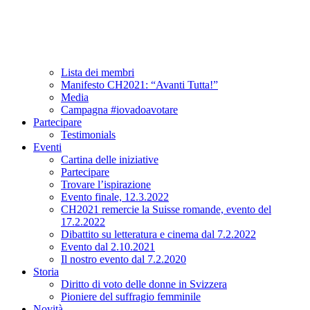
Associazione
A proposito di CH2021
Comitato e team
Lista dei membri
Manifesto CH2021: “Avanti Tutta!”
Media
Campagna #iovadoavotare
Partecipare
Testimonials
Eventi
Cartina delle iniziative
Partecipare
Trovare l’ispirazione
Evento finale, 12.3.2022
CH2021 remercie la Suisse romande, evento del
17.2.2022
Dibattito su letteratura e cinema dal 7.2.2022
Evento dal 2.10.2021
Il nostro evento dal 7.2.2020
Storia
Diritto di voto delle donne in Svizzera
Pioniere del suffragio femminile
Novità