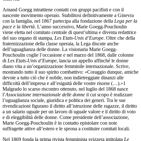
Amand Goegg intrattiene contatti con gruppi pacifisti e con il
nascente movimento operaio. Stabilitosi definitivamente a Ginevra
con la famiglia, nel 1867 partecipa alla fondazione della
Lega per la
pace e la libertà
. L’anno successivo, Marie Goegg-Pouchoulin
viene eletta nel comitato centrale di quest’ultima e diventa redattrice
del suo organo di stampa,
Les Etats-Unis d’Europe
. Oltre che della
fraternizzazione della classe
operaia, la Lega discute anche
dell’uguaglianza delle donne. La visionaria Marie Goegg-
Pouchoulin coglie l’occasione e nel marzo del 1868, dalle colonne
di
Les Etats-Unis d’Europe
, lancia un appello affinché le donne
diano vita a un’organizzazione femminile internazionale. Scrive,
mostrando tutto il suo spirito combattivo: «Coraggio dunque, amiche
devote a tutto ciò che è nobile, non indietreggiate dinanzi alle
difficoltà dell’impresa e all’esiguità delle vostre risorse (…).»1
Malgrado lo scarso riscontro ottenuto, nel luglio del 1868 nasce
l’
Associazione internazionale delle donne
il cui scopo è realizzare
l’uguaglianza sociale, giuridica e politica dei generi. Tra le sue
rivendicazioni figurano il diritto all’istruzione delle ragazze, il diritto
a un salario uguale per un lavoro di uguale valore e il diritto di voto
e di eleggibilità delle donne. Come presidente dell’associazione,
Marie Goegg-Pouchoulin è in contatto epistolare con note
suffragette attive all’estero e le sprona a costituire comitati locali.
Nel 1869 fonda la prima rivista femminista svizzera intitolata
Le