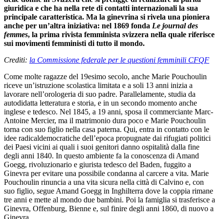
giuridica e che ha nella rete di contatti internazionali la sua
principale caratteristica. Ma la ginevrina si rivela una pioniera
anche per un’altra iniziativa: nel 1869 fonda
Le journal des
femmes
, la prima rivista femminista svizzera nella quale riferisce
sui movimenti femministi di tutto il mondo.
Crediti:
la Commissione federale per le questioni femminili CFQF
Come molte ragazze del 19esimo secolo, anche Marie Pouchoulin
riceve un’istruzione scolastica limitata e a soli 13 anni inizia a
lavorare nell’orologeria di suo padre. Parallelamente, studia da
autodidatta letteratura e storia, e in un secondo momento anche
inglese e tedesco. Nel 1845, a 19 anni, sposa il commerciante Marc-
Antoine Mercier, ma il matrimonio dura poco e Marie Pouchoulin
torna con suo figlio nella casa paterna. Qui, entra in contatto con le
idee radicaldemocratiche dell’epoca propugnate dai rifugiati politici
dei Paesi vicini ai quali i suoi genitori danno ospitalità dalla fine
degli anni 1840. In questo ambiente fa la conoscenza di Amand
Goegg, rivoluzionario e giurista tedesco del Baden, fuggito a
Ginevra per evitare una possibile condanna al carcere a vita. Marie
Pouchoulin rinuncia a una vita sicura nella città di Calvino e, con
suo figlio, segue Amand Goegg in Inghilterra dove la coppia rimane
tre anni e mette al mondo due bambini. Poi la famiglia si trasferisce a
Ginevra, Offenburg, Bienne e, sul finire degli anni 1860, di nuovo a
Ginevra.