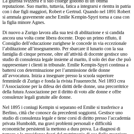
La giurista svizzera e il suo college godono di un’ottima
reputazione. Suo marito, tuttavia, fatica a integrarsi e rientra in patria
con i due figli maggiori, Robert e Gertrud. Quando nel 1891 Robert
si ammala gravemente anche Emilie Kempin-Spyri torna a casa con
la figlia minore Agnes.
Di nuovo a Zurigo lavora alla sua tesi di abilitazione e si candida
ancora una volta come libera docente. Dopo un primo rifiuto, il
Consiglio dell’educazione zurighese le concede in via eccezionale
l’abilitazione all’insegnamento. Per sbarcare il lunario con la sua
famiglia di cinque persone, oltre all’attività di docente gestisce uno
studio di consulenza legale insieme al marito, il solo dei due che può
rappresentare i clienti in tribunale. Emilie Kempin-Spyri continua a
battersi con determinazione per l’ammissione delle donne
all’avvocatura. Inizia a insegnare presso la scuola superiore
femminile di Zurigo e fonda la rivista Frauenrecht. Nel 1893 crea
l’Associazione per la difesa dei diritti delle donne, una precorritrice
della futura Associazione per il diritto di voto alle donne e offre
consulenze legali gratuite alle donne.
Nel 1895 i coniugi Kempin si separano ed Emilie si trasferisce a
Berlino, città che conosce da precedenti soggiorni. Gestisce uno
studio di consulenza legale e tiene corsi di diritto presso l’accademia
privata Humboldt, ma gravi problemi personali e difficoltà
economiche persistenti la mettono a dura prova. La diagnosi di