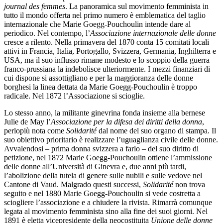
journal des femmes
. La panoramica sul movimento femminista in
tutto il mondo offerta nel primo numero è emblematica del taglio
internazionale che Marie Goegg-Pouchoulin intende dare al
periodico. Nel contempo, l’
Associazione internazionale delle donne
cresce a rilento. Nella primavera del 1870 conta 15 comitati locali
attivi in Francia, Italia, Portogallo, Svizzera, Germania, Inghilterra e
USA, ma il suo influsso rimane modesto e lo scoppio della guerra
franco-prussiana la indebolisce ulteriormente. I mezzi finanziari di
cui dispone si assottigliano e per la maggioranza delle donne
borghesi la linea dettata da Marie Goegg-Pouchoulin è troppo
radicale. Nel 1872 l’Associazione si scioglie.
Lo stesso anno, la militante ginevrina fonda insieme alla bernese
Julie de May l’
Associazione per la difesa dei diritti della donna
,
perlopiù nota come
Solidarité
dal nome del suo organo di stampa. Il
suo obiettivo prioritario è realizzare l’uguaglianza civile delle donne.
Avvalendosi – prima donna svizzera a farlo – del suo diritto di
petizione, nel 1872 Marie Goegg-Pouchoulin ottiene l’ammissione
delle donne all’Università di Ginevra e, due anni più tardi,
l’abolizione della tutela di genere sulle nubili e sulle vedove nel
Cantone di Vaud. Malgrado questi successi,
Solidarité
non trova
seguito e nel 1880 Marie Goegg-Pouchoulin si vede costretta a
sciogliere l’associazione e a chiudere la rivista. Rimarrà comunque
legata al movimento femminista sino alla fine dei suoi giorni. Nel
1891 è eletta vicepresidente della neocostituita
Unione delle donne