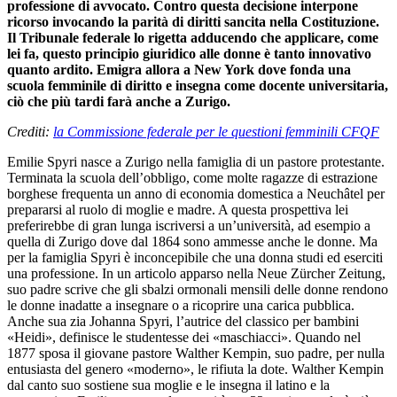
professione di avvocato. Contro questa decisione interpone
ricorso invocando la parità di diritti sancita nella Costituzione.
Il Tribunale federale lo rigetta adducendo che applicare, come
lei fa, questo principio giuridico alle donne è tanto innovativo
quanto ardito. Emigra allora a New York dove fonda una
scuola femminile di diritto e insegna come docente universitaria,
ciò che più tardi farà anche a Zurigo.
Crediti:
la Commissione federale per le questioni femminili CFQF
Emilie Spyri nasce a Zurigo nella famiglia di un pastore protestante.
Terminata la scuola dell’obbligo, come molte ragazze di estrazione
borghese frequenta un anno di economia domestica a Neuchâtel per
prepararsi al ruolo di moglie e madre. A questa prospettiva lei
preferirebbe di gran lunga iscriversi a un’università, ad esempio a
quella di Zurigo dove dal 1864 sono ammesse anche le donne. Ma
per la famiglia Spyri è inconcepibile che una donna studi ed eserciti
una professione. In un articolo apparso nella Neue Zürcher Zeitung,
suo padre scrive che gli sbalzi ormonali mensili delle donne rendono
le donne inadatte a
insegnare o a ricoprire una carica pubblica.
Anche sua zia Johanna Spyri, l’autrice del classico per bambini
«Heidi», definisce le studentesse dei «maschiacci». Quando nel
1877 sposa il giovane pastore Walther Kempin, suo padre, per nulla
entusiasta del genero «moderno», le rifiuta la dote. Walther Kempin
dal canto suo sostiene sua moglie e le insegna il latino e la