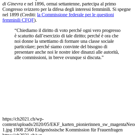
di Ginevra
e nel 1896, ormai settantenne, partecipa al primo
Congresso svizzero per la difesa degli interessi femminili. Si spegne
nel 1899
(Crediti:
la Commissione federale per le questioni
femminili CFQF
).
“Chiediamo il diritto di voto perché ogni vero progresso
è scaturito dall’esercizio di tale diritto; perché è ora che
noi donne la smettiamo di formare una classe sociale
particolare; perché siamo convinte del bisogno di
presentare anche noi le nostre idee dinanzi alle autorità,
alle commissioni, in breve ovunque si discuta.”
https://ch2021.ch/wp-
content/uploads/2020/05/EKF_karten_pionierinnen_sw_magentaNeo
1.jpg
1908
2560
Eidgenössische Kommission für Frauenfragen