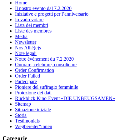
Home
Il nostro evento dal 7.2.2020
Iniziative e progetti per l’anniversario
Io vado votare
Lista dei membri
Liste des membres
Media
Newsletter
Nos Allié(e)s
Note legali
Notre événement du 7.2.2020
Onorare, celebrare, consolidare
Order Confirmation
Order Failed
Partecipare
Pioniere del suffragio femminile
Protezione dei dati
Rückblick Kino-Event «DIE UNBEUGSAMEN»
Sitemap
Situazione iniziale
Storia
Testimonials
Wegbereiter*innen
Categorie