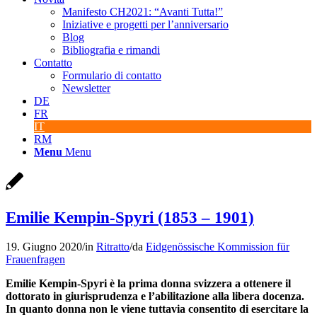
Manifesto CH2021: “Avanti Tutta!”
Iniziative e progetti per l’anniversario
Blog
Bibliografia e rimandi
Contatto
Formulario di contatto
Newsletter
DE
FR
IT
RM
Menu
Menu
Emilie Kempin-Spyri (1853 – 1901)
19. Giugno 2020
/
in
Ritratto
/
da
Eidgenössische Kommission für
Frauenfragen
Emilie Kempin-Spyri è la prima donna svizzera a ottenere il
dottorato in giurisprudenza e l’abilitazione alla libera docenza.
In quanto donna non le viene tuttavia consentito di esercitare la