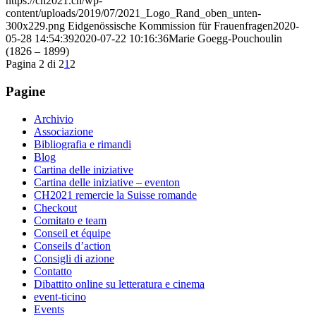
https://ch2021.ch/wp-
content/uploads/2019/07/2021_Logo_Rand_oben_unten-
300x229.png
Eidgenössische Kommission für Frauenfragen
2020-
05-28 14:54:39
2020-07-22 10:16:36
Marie Goegg-Pouchoulin
(1826 – 1899)
Pagina 2 di 2
1
2
Pagine
Archivio
Associazione
Bibliografia e rimandi
Blog
Cartina delle iniziative
Cartina delle iniziative – eventon
CH2021 remercie la Suisse romande
Checkout
Comitato e team
Conseil et équipe
Conseils d’action
Consigli di azione
Contatto
Dibattito online su letteratura e cinema
event-ticino
Events