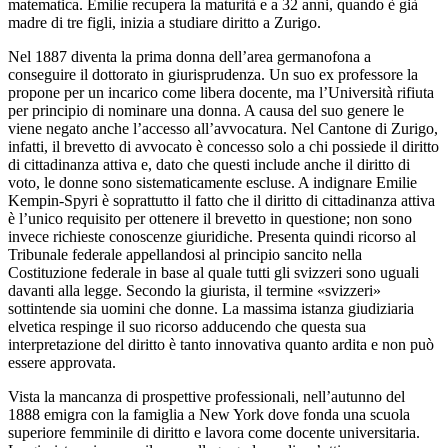
matematica. Emilie recupera la maturità e a 32 anni, quando è già
madre di tre figli, inizia a studiare diritto a Zurigo.
Nel 1887 diventa la prima donna dell’area germanofona a
conseguire il dottorato in giurisprudenza. Un suo ex professore la
propone per un incarico come libera docente, ma l’Università rifiuta
per principio di nominare una donna. A causa del suo genere le
viene negato anche l’accesso all’avvocatura. Nel Cantone di Zurigo,
infatti, il brevetto di avvocato è concesso solo a chi possiede il diritto
di cittadinanza attiva e, dato che questi include anche il diritto di
voto, le donne sono sistematicamente escluse. A indignare Emilie
Kempin-Spyri è soprattutto il fatto che il diritto di cittadinanza attiva
è l’unico requisito per ottenere il brevetto in questione; non sono
invece richieste conoscenze giuridiche. Presenta quindi ricorso al
Tribunale federale appellandosi al principio sancito nella
Costituzione federale in base al quale tutti gli svizzeri sono uguali
davanti alla legge. Secondo la giurista, il termine «svizzeri»
sottintende sia uomini che donne. La massima istanza giudiziaria
elvetica respinge il suo ricorso adducendo che questa sua
interpretazione del diritto è tanto innovativa quanto ardita e non può
essere approvata.
Vista la mancanza di prospettive professionali, nell’autunno del
1888 emigra con la famiglia a New York dove fonda una scuola
superiore femminile di diritto e lavora come docente universitaria.