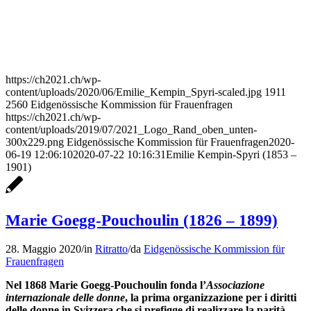
https://ch2021.ch/wp-
content/uploads/2020/06/Emilie_Kempin_Spyri-scaled.jpg
1911
2560
Eidgenössische Kommission für Frauenfragen
https://ch2021.ch/wp-
content/uploads/2019/07/2021_Logo_Rand_oben_unten-
300x229.png
Eidgenössische Kommission für Frauenfragen
2020-
06-19 12:06:10
2020-07-22 10:16:31
Emilie Kempin-Spyri (1853 –
1901)
Marie Goegg-Pouchoulin (1826 – 1899)
28. Maggio 2020
/
in
Ritratto
/
da
Eidgenössische Kommission für
Frauenfragen
Nel 1868 Marie Goegg-Pouchoulin fonda l’
Associazione
internazionale delle donne
, la prima organizzazione per i diritti
delle donne in Svizzera che si prefigge di realizzare la parità