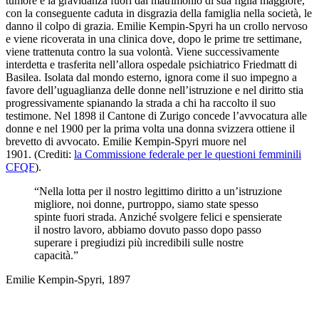
tumore e la gravidanza fuori dal matrimonio di sua figlia maggiore,
con la conseguente caduta in disgrazia della famiglia nella società, le
danno il colpo di grazia. Emilie Kempin-Spyri ha un crollo nervoso
e viene ricoverata in una clinica dove, dopo le prime tre settimane,
viene trattenuta contro la sua volontà. Viene successivamente
interdetta e trasferita nell’allora ospedale psichiatrico Friedmatt di
Basilea. Isolata dal mondo esterno, ignora come il suo impegno a
favore dell’uguaglianza delle donne nell’istruzione e nel diritto stia
progressivamente spianando la strada a chi ha raccolto il suo
testimone. Nel 1898 il Cantone di Zurigo concede l’avvocatura
alle
donne e nel 1900 per la prima volta una donna svizzera ottiene il
brevetto di avvocato. Emilie Kempin-Spyri muore nel
1901.
(Crediti:
la Commissione federale per le questioni femminili
CFQF
).
“Nella lotta per il nostro legittimo diritto a un’istruzione
migliore, noi donne, purtroppo, siamo state spesso
spinte fuori strada. Anziché svolgere felici e spensierate
il nostro lavoro, abbiamo dovuto passo dopo passo
superare i pregiudizi più incredibili sulle nostre
capacità.”
Emilie Kempin-Spyri, 1897