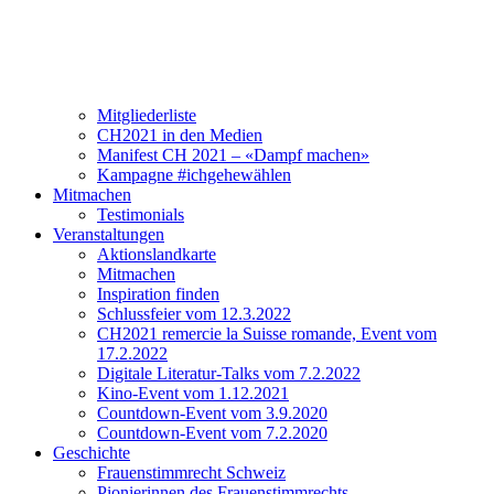
Verein
Über CH2021
Vorstand und Team
Mitgliederliste
CH2021 in den Medien
Manifest CH 2021 – «Dampf machen»
Kampagne #ichgehewählen
Mitmachen
Testimonials
Veranstaltungen
Aktionslandkarte
Mitmachen
Inspiration finden
Schlussfeier vom 12.3.2022
CH2021 remercie la Suisse romande, Event vom
17.2.2022
Digitale Literatur-Talks vom 7.2.2022
Kino-Event vom 1.12.2021
Countdown-Event vom 3.9.2020
Countdown-Event vom 7.2.2020
Geschichte
Frauenstimmrecht Schweiz
Pionierinnen des Frauenstimmrechts