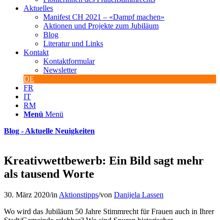
Aktuelles
Manifest CH 2021 – «Dampf machen»
Aktionen und Projekte zum Jubiläum
Blog
Literatur und Links
Kontakt
Kontaktformular
Newsletter
DE
FR
IT
RM
Menü
Menü
Blog - Aktuelle Neuigkeiten
Kreativwettbewerb: Ein Bild sagt mehr
als tausend Worte
30. März 2020
/
in
Aktionstipps
/
von
Danijela Lassen
Wo wird das Jubiläum 50 Jahre Stimmrecht für Frauen auch in Ihrer