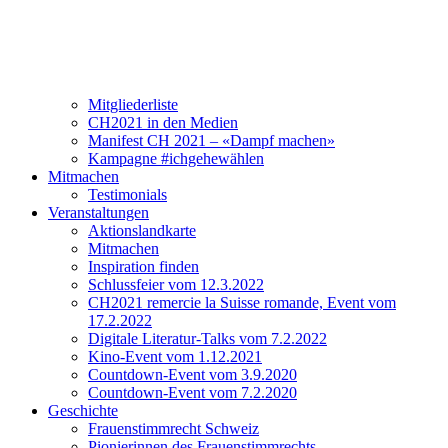
Verein
Über CH2021
Vorstand und Team
Mitgliederliste
CH2021 in den Medien
Manifest CH 2021 – «Dampf machen»
Kampagne #ichgehewählen
Mitmachen
Testimonials
Veranstaltungen
Aktionslandkarte
Mitmachen
Inspiration finden
Schlussfeier vom 12.3.2022
CH2021 remercie la Suisse romande, Event vom
17.2.2022
Digitale Literatur-Talks vom 7.2.2022
Kino-Event vom 1.12.2021
Countdown-Event vom 3.9.2020
Countdown-Event vom 7.2.2020
Geschichte
Frauenstimmrecht Schweiz
Pionierinnen des Frauenstimmrechts