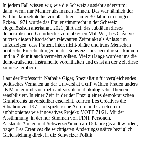
In jedem Fall wissen wir, wie die Schweiz aussieht andersrum:
dann, wenn nur Männer abstimmen können. Das war nämlich der
Fall für Jahrzehnte bis vor 50 Jahren – oder 30 Jahren in einigen
Ecken. 1971 wurde das Frauenstimmrecht in der Schweiz
eidgenössisch anerkannt. 2021 jährt sich das Jubiläum dieses
demokratischen Grundrechts zum 50igsten Mal. Wir, Les Créatives,
nutzten diesen historischen relevanten Zeitpunkt als Anlass um
aufzuzeigen, dass Frauen, inter, nicht-binäre und trans Menschen
politische Entscheidungen in der Schweiz stark beeinflussen können
und in Zukunft auch vermehrt sollten. Viel zu lange wurden uns die
demokratischen Instrumente vorenthalten und es ist an der Zeit diese
zurückzuerobern.
Laut der Professorin Nathalie Giger, Spezialistin für vergleichendes
politisches Verhalten an der Universität Genf, wählen Frauen anders
als Männer und sind mehr auf soziale und ökologische Themen
sensibilisiert. In einer Zeit, in der der Entzug eines demokratischen
Grundrechts unvorstellbar erscheint, kehrten Les Créatives die
Situation vor 1971 auf spielerische Art um und starteten ein
ambitioniertes wie innovatives Projekt: VOTE 71/21. Mit der
Abstimmung, in der nur Stimmen von FINT Personen,
Ausländer*innen und Schweizer*innen ab 16 Jahre gezählt wurden,
tragen Les Créatives die wichtigsten Änderungsansätze bezüglich
Gleichstellung direkt in die Schweizer Politik.