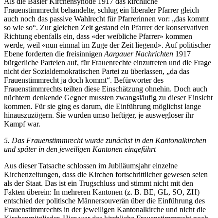
Als die Basler Kirchensynode 1917 das kirchliche
Frauenstimmrecht behandelte, schlug ein liberaler Pfarrer gleich
auch noch das passive Wahlrecht für Pfarrerinnen vor: „das kommt
so wie so“. Zur gleichen Zeit gestand ein Pfarrer der konservativen
Richtung ebenfalls ein, dass «der weibliche Pfarrer» kommen
werde, weil «nun einmal im Zuge der Zeit liegend». Auf politischer
Ebene forderten die freisinnigen
Aargauer Nachrichten
1917
bürgerliche Parteien auf, für Frauenrechte einzutreten und die Frage
nicht der Sozialdemokratischen Partei zu überlassen, „da das
Frauenstimmrecht ja doch kommt“. Befürworter des
Frauenstimmrechts teilten diese Einschätzung ohnehin. Doch auch
nüchtern denkende Gegner mussten zwangsläufig zu dieser Einsicht
kommen. Für sie ging es darum, die Einführung möglichst lange
hinauszuzögern. Sie wurden umso heftiger, je auswegloser ihr
Kampf war.
5. Das Frauenstimmrecht wurde zunächst in den Kantonalkirchen
und später in den jeweiligen Kantonen eingeführt
Aus dieser Tatsache schlossen im Jubiläumsjahr einzelne
Kirchenzeitungen, dass die Kirchen fortschrittlicher gewesen seien
als der Staat. Das ist ein Trugschluss und stimmt nicht mit den
Fakten überein: In mehreren Kantonen (z. B. BE, GL, SO, ZH)
entschied der politische Männersouverän über die Einführung des
Frauenstimmrechts in der jeweiligen Kantonalkirche und nicht die