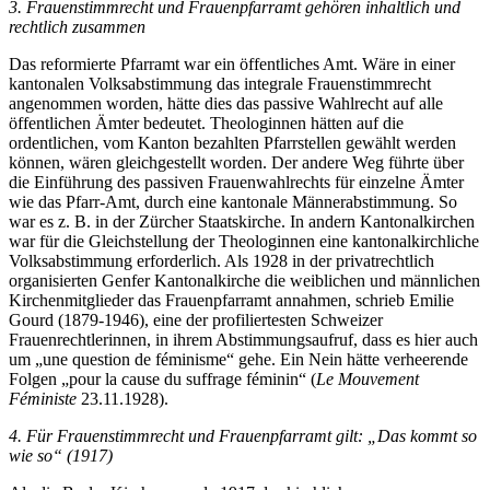
3. Frauenstimmrecht und Frauenpfarramt gehören inhaltlich und
rechtlich zusammen
Das reformierte Pfarramt war ein öffentliches Amt. Wäre in einer
kantonalen Volksabstimmung das integrale Frauenstimmrecht
angenommen worden, hätte dies das passive Wahlrecht auf alle
öffentlichen Ämter bedeutet. Theologinnen hätten auf die
ordentlichen, vom Kanton bezahlten Pfarrstellen gewählt werden
können, wären gleichgestellt worden. Der andere Weg führte über
die Einführung des passiven Frauenwahlrechts für einzelne Ämter
wie das Pfarr-Amt, durch eine kantonale Männerabstimmung. So
war es z. B. in der Zürcher Staatskirche. In andern Kantonalkirchen
war für die Gleichstellung der Theologinnen eine kantonalkirchliche
Volksabstimmung erforderlich. Als 1928 in der privatrechtlich
organisierten Genfer Kantonalkirche die weiblichen und männlichen
Kirchenmitglieder das Frauenpfarramt annahmen, schrieb Emilie
Gourd (1879-1946), eine der profiliertesten Schweizer
Frauenrechtlerinnen, in ihrem Abstimmungsaufruf, dass es hier auch
um „une question de féminisme“ gehe. Ein Nein hätte verheerende
Folgen „pour la cause du suffrage féminin“ (
Le Mouvement
Féministe
23.11.1928).
4. Für Frauenstimmrecht und Frauenpfarramt gilt: „Das kommt so
wie so“ (1917)