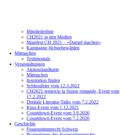
Verein
Über CH2021
Vorstand und Team
Mitgliederliste
CH2021 in den Medien
Manifest CH 2021 – «Dampf machen»
Kampagne #ichgehewählen
Mitmachen
Testimonials
Veranstaltungen
Aktionslandkarte
Mitmachen
Inspiration finden
Schlussfeier vom 12.3.2022
CH2021 remercie la Suisse romande, Event vom
17.2.2022
Digitale Literatur-Talks vom 7.2.2022
Kino-Event vom 1.12.2021
Countdown-Event vom 3.9.2020
Countdown-Event vom 7.2.2020
Geschichte
Frauenstimmrecht Schweiz
Pionierinnen des Frauenstimmrechts