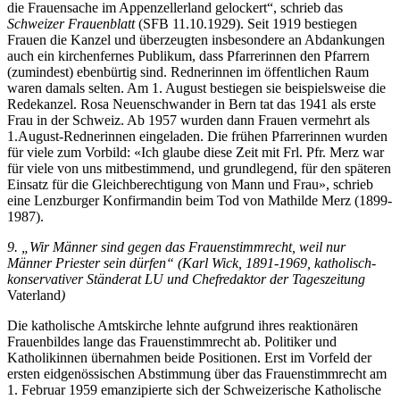
die Frauensache im Appenzellerland gelockert“, schrieb das
Schweizer Frauenblatt
(SFB 11.10.1929). Seit 1919 bestiegen
Frauen die Kanzel und überzeugten insbesondere an Abdankungen
auch ein kirchenfernes Publikum, dass Pfarrerinnen den Pfarrern
(zumindest) ebenbürtig sind. Rednerinnen im öffentlichen Raum
waren damals selten. Am 1. August bestiegen sie beispielsweise die
Redekanzel. Rosa Neuenschwander in Bern tat das 1941 als erste
Frau in der Schweiz. Ab 1957 wurden dann Frauen vermehrt als
1.August-Rednerinnen eingeladen. Die frühen Pfarrerinnen wurden
für viele zum Vorbild: «Ich glaube diese Zeit mit Frl. Pfr. Merz war
für viele von uns mitbestimmend, und grundlegend, für den späteren
Einsatz für die Gleichberechtigung von Mann und Frau», schrieb
eine Lenzburger Konfirmandin beim Tod von Mathilde Merz (1899-
1987).
9. „Wir Männer sind gegen das Frauenstimmrecht, weil nur
Männer Priester sein dürfen“ (Karl Wick, 1891-1969, katholisch-
konservativer Ständerat LU und Chefredaktor der Tageszeitung
Vaterland
)
Die katholische Amtskirche lehnte aufgrund ihres reaktionären
Frauenbildes lange das Frauenstimmrecht ab. Politiker und
Katholikinnen übernahmen beide Positionen. Erst im Vorfeld der
ersten eidgenössischen Abstimmung über das Frauenstimmrecht am
1. Februar 1959 emanzipierte sich der Schweizerische Katholische