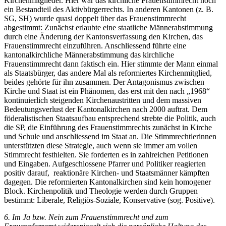
Kirchenmitglieder. Hier war das kirchliche Frauenstimmrecht noch
ein Bestandteil des Aktivbürgerrechts. In anderen Kantonen (z. B.
SG, SH) wurde quasi doppelt über das Frauenstimmrecht
abgestimmt: Zunächst erlaubte eine staatliche Männerabstimmung
durch eine Änderung der Kantonsverfassung den Kirchen, das
Frauenstimmrecht einzuführen. Anschliessend führte eine
kantonalkirchliche Männerabstimmung das kirchliche
Frauenstimmrecht dann faktisch ein. Hier stimmte der Mann einmal
als Staatsbürger, das andere Mal als reformiertes Kirchenmitglied,
beides gehörte für ihn zusammen. Der Antagonismus zwischen
Kirche und Staat ist ein Phänomen, das erst mit den nach „1968“
kontinuierlich steigenden Kirchenaustritten und dem massiven
Bedeutungsverlust der Kantonalkirchen nach 2000 auftrat. Dem
föderalistischen Staatsaufbau entsprechend strebte die Politik, auch
die SP, die Einführung des Frauenstimmrechts zunächst in Kirche
und Schule und anschliessend im Staat an. Die Stimmrechtlerinnen
unterstützten diese Strategie, auch wenn sie immer am vollen
Stimmrecht festhielten. Sie forderten es in zahlreichen Petitionen
und Eingaben. Aufgeschlossene Pfarrer und Politiker reagierten
positiv darauf, reaktionäre Kirchen- und Staatsmänner kämpften
dagegen. Die reformierten Kantonalkirchen sind kein homogener
Block. Kirchenpolitik und Theologie werden durch Gruppen
bestimmt: Liberale, Religiös-Soziale, Konservative (sog. Positive).
6. Im Ja bzw. Nein zum Frauenstimmrecht und zum