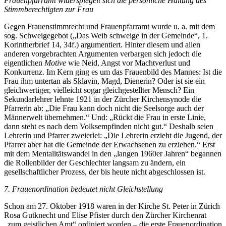
Frauenpfarramt widerspiegelt sich die persönliche Haltung des
Stimmberechtigten zur Frau
Gegen Frauenstimmrecht und Frauenpfarramt wurde u. a. mit dem
sog. Schweigegebot („Das Weib schweige in der Gemeinde“, 1.
Korintherbrief 14, 34f.) argumentiert. Hinter diesem und allen
anderen vorgebrachten Argumenten verbargen sich jedoch die
eigentlichen
Motive
wie Neid, Angst vor Machtverlust und
Konkurrenz. Im Kern ging es um das Frauenbild des Mannes: Ist die
Frau ihm untertan als Sklavin, Magd, Dienerin? Oder ist sie ein
gleichwertiger, vielleicht sogar gleichgestellter Mensch? Ein
Sekundarlehrer lehnte 1921 in der Zürcher Kirchensynode die
Pfarrerin ab: „Die Frau kann doch nicht die Seelsorge auch der
Männerwelt übernehmen.“ Und: „Rückt die Frau in erste Linie,
dann steht es nach dem Volksempfinden nicht gut.“ Deshalb seien
Lehrerin und Pfarrer zweierlei: „Die Lehrerin erzieht die Jugend, der
Pfarrer aber hat die Gemeinde der Erwachsenen zu erziehen.“ Erst
mit dem Mentalitätswandel in den „langen 1960er Jahren“ begannen
die Rollenbilder der Geschlechter langsam zu ändern, ein
gesellschaftlicher Prozess, der bis heute nicht abgeschlossen ist.
7. Frauenordination bedeutet nicht Gleichstellung
Schon am 27. Oktober 1918 waren in der Kirche St. Peter in Zürich
Rosa Gutknecht und Elise Pfister durch den Zürcher Kirchenrat
„zum geistlichen Amt“ ordiniert worden – die erste Frauenordination