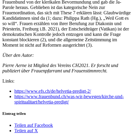
Frauenbund von der klerikalen Bevormundung und gab die Ja-
Parole heraus. Geblieben ist das kategorische Nein zur
Frauenordination, das sich mit These 7 erklären lässt: Glaubwürdige
Kandidatinnen sind da (1; dazu: Philippa Rath (Hg.), „Weil Gott es
so will“. Frauen erzählen von ihrer Berufung zur Diakonin und
Priesterin, Freiburg i.B. 2021), der Entscheidträger (Vatikan) ist der
demokratischen Kontrolle jedoch entzogen und kann die Frage
konstant blockieren (2), und die allgemeine Zeitstimmung im
Moment ist nicht auf Reformen ausgerichtet (3).
Über den Autor:
Pierre Aerne ist Mitglied des Vereins CH2021. Er forscht und
publiziert über Frauenpfarramt und Frauenstimmrecht.
Links:
https://www.efs.ch/de/helvetia-predigt-2/
https://www.frauenbund.ch/was-wir-bewegen/kirche-und-
spiritualitaet/helvetia-predigt/
Eintrag teilen
Teilen auf Facebook
Teilen auf X