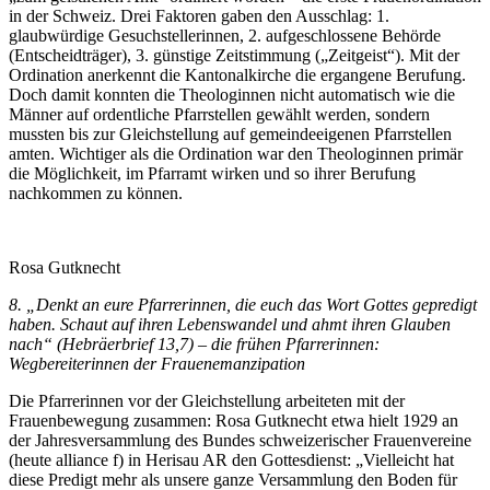
in der Schweiz. Drei Faktoren gaben den Ausschlag: 1.
glaubwürdige Gesuchstellerinnen, 2. aufgeschlossene Behörde
(Entscheidträger), 3. günstige Zeitstimmung („Zeitgeist“). Mit der
Ordination anerkennt die Kantonalkirche die ergangene Berufung.
Doch damit konnten die Theologinnen nicht automatisch wie die
Männer auf ordentliche Pfarrstellen gewählt werden, sondern
mussten bis zur Gleichstellung auf gemeindeeigenen Pfarrstellen
amten. Wichtiger als die Ordination war den Theologinnen primär
die Möglichkeit, im Pfarramt wirken und so ihrer Berufung
nachkommen zu können.
Rosa Gutknecht
8. „Denkt an eure Pfarrerinnen, die euch das Wort Gottes gepredigt
haben. Schaut auf ihren Lebenswandel und ahmt ihren Glauben
nach“ (Hebräerbrief 13,7) – die frühen Pfarrerinnen:
Wegbereiterinnen der Frauenemanzipation
Die Pfarrerinnen vor der Gleichstellung arbeiteten mit der
Frauenbewegung zusammen: Rosa Gutknecht etwa hielt 1929 an
der Jahresversammlung des Bundes schweizerischer Frauenvereine
(heute alliance f) in Herisau AR den Gottesdienst: „Vielleicht hat
diese Predigt mehr als unsere ganze Versammlung den Boden für