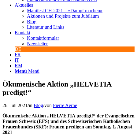
Aktuelles
Manifest CH 2021 – «Dampf machen»
Aktionen und Projekte zum Jubiläum
Blog
Literatur und Links
Kontakt
Kontaktformular
Newsletter
DE
FR
IT
RM
Menü
Menü
Ökumenische Aktion „HELVETIA
predigt!“
26. Juli 2021
/
in
Blog
/
von
Pierre Aerne
Ökumenische Aktion „HELVETIA predigt!“ der Evangelischen
Frauen Schweiz (EFS) und des Schweizerischen Katholischen
Frauenbundes (SKF): Frauen predigen am Sonntag, 1. August
2021