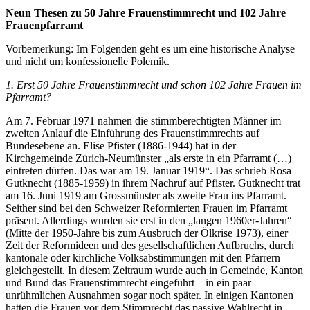
Neun Thesen zu 50 Jahre Frauenstimmrecht und 102 Jahre
Frauenpfarramt
Vorbemerkung: Im Folgenden geht es um eine historische Analyse
und nicht um konfessionelle Polemik.
1. Erst 50 Jahre Frauenstimmrecht und schon 102 Jahre Frauen im
Pfarramt?
Am 7. Februar 1971 nahmen die stimmberechtigten Männer im
zweiten Anlauf die Einführung des Frauenstimmrechts auf
Bundesebene an. Elise Pfister (1886-1944) hat in der
Kirchgemeinde Zürich-Neumünster „als erste in ein Pfarramt (…)
eintreten dürfen. Das war am 19. Januar 1919“. Das schrieb Rosa
Gutknecht (1885-1959) in ihrem Nachruf auf Pfister. Gutknecht trat
am 16. Juni 1919 am Grossmünster als zweite Frau ins Pfarramt.
Seither sind bei den Schweizer Reformierten Frauen im Pfarramt
präsent. Allerdings wurden sie erst in den „langen 1960er-Jahren“
(Mitte der 1950-Jahre bis zum Ausbruch der Ölkrise 1973), einer
Zeit der Reformideen und des gesellschaftlichen Aufbruchs, durch
kantonale oder kirchliche Volksabstimmungen mit den Pfarrern
gleichgestellt. In diesem Zeitraum wurde auch in Gemeinde, Kanton
und Bund das Frauenstimmrecht eingeführt – in ein paar
unrühmlichen Ausnahmen sogar noch später. In einigen Kantonen
hatten die Frauen vor dem Stimmrecht das passive Wahlrecht in