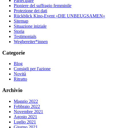
Partecipare
Pioniere del suffragio femminile
Protezione dei dati
Rückblick Kino-Event «DIE UNBEUGSAMEN»
Sitemap
Situazione iniziale
Storia
Testimonials
Wegbereiter*innen
Categorie
Blog
Consigli per l'azione
Novità
Ritratto
Archivio
Maggio 2022
Febbraio 2022
Novembre 2021
Agosto 2021
Luglio 2021
Giugno 2021