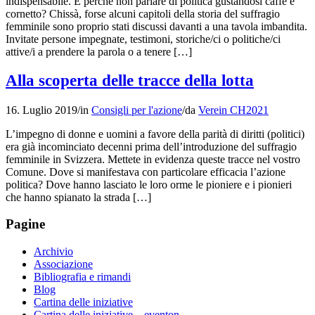
indispensabile. E perché non parlare di politica gustandosi caffè e
cornetto? Chissà, forse alcuni capitoli della storia del suffragio
femminile sono proprio stati discussi davanti a una tavola imbandita.
Invitate persone impegnate, testimoni, storiche/ci o politiche/ci
attive/i a prendere la parola o a tenere […]
Alla scoperta delle tracce della lotta
16. Luglio 2019
/
in
Consigli per l'azione
/
da
Verein CH2021
L’impegno di donne e uomini a favore della parità di diritti (politici)
era già incominciato decenni prima dell’introduzione del suffragio
femminile in Svizzera. Mettete in evidenza queste tracce nel vostro
Comune. Dove si manifestava con particolare efficacia l’azione
politica? Dove hanno lasciato le loro orme le pioniere e i pionieri
che hanno spianato la strada […]
Pagine
Archivio
Associazione
Bibliografia e rimandi
Blog
Cartina delle iniziative
Cartina delle iniziative – eventon