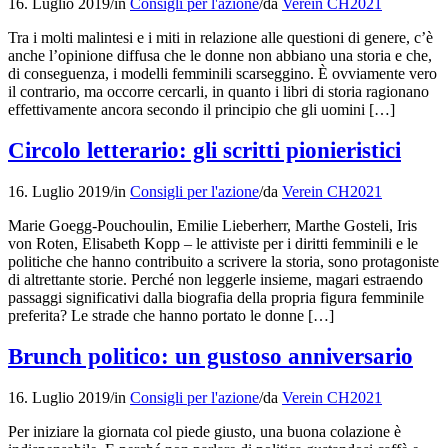
16. Luglio 2019
/
in
Consigli per l'azione
/
da
Verein CH2021
Tra i molti malintesi e i miti in relazione alle questioni di genere, c’è
anche l’opinione diffusa che le donne non abbiano una storia e che,
di conseguenza, i modelli femminili scarseggino. È ovviamente vero
il contrario, ma occorre cercarli, in quanto i libri di storia ragionano
effettivamente ancora secondo il principio che gli uomini […]
Circolo letterario: gli scritti pionieristici
16. Luglio 2019
/
in
Consigli per l'azione
/
da
Verein CH2021
Marie Goegg-Pouchoulin, Emilie Lieberherr, Marthe Gosteli, Iris
von Roten, Elisabeth Kopp – le attiviste per i diritti femminili e le
politiche che hanno contribuito a scrivere la storia, sono protagoniste
di altrettante storie. Perché non leggerle insieme, magari estraendo
passaggi significativi dalla biografia della propria figura femminile
preferita? Le strade che hanno portato le donne […]
Brunch politico: un gustoso anniversario
16. Luglio 2019
/
in
Consigli per l'azione
/
da
Verein CH2021
Per iniziare la giornata col piede giusto, una buona colazione è