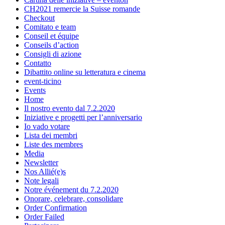
CH2021 remercie la Suisse romande
Checkout
Comitato e team
Conseil et équipe
Conseils d’action
Consigli di azione
Contatto
Dibattito online su letteratura e cinema
event-ticino
Events
Home
Il nostro evento dal 7.2.2020
Iniziative e progetti per l’anniversario
Io vado votare
Lista dei membri
Liste des membres
Media
Newsletter
Nos Allié(e)s
Note legali
Notre événement du 7.2.2020
Onorare, celebrare, consolidare
Order Confirmation
Order Failed