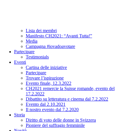
Associazione
A proposito di CH2021
Comitato e team
Lista dei membri
Manifesto CH2021: “Avanti Tutta!”
Media
Campagna #iovadoavotare
Partecipare
Testimonials
Eventi
Cartina delle iniziative
Partecipare
Trovare l’ispirazione
Evento finale, 12.3.2022
CH2021 remercie la Suisse romande, evento del
17.2.2022
Dibattito su letteratura e cinema dal 7.2.2022
Evento dal 2.10.2021
Il nostro evento dal 7.2.2020
Storia
Diritto di voto delle donne in Svizzera
Pioniere del suffragio femminile
Novità