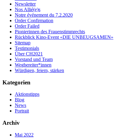
Newsletter
Nos Allié(e)s
Notre événement du 7.2.2020
Order Confirmation
Order Failed
Pionierinnen des Frauenstimmrechts
Rückblick Kino-Event «DIE UNBEUGSAMEN»
Sitemap
Testimonials
Über CH2021
Vorstand und Team
Wegbereiter*innen
Würdigen, feiern, stärken
Kategorien
Aktionstipps
Blog
News
Portrait
Archiv
Mai 2022