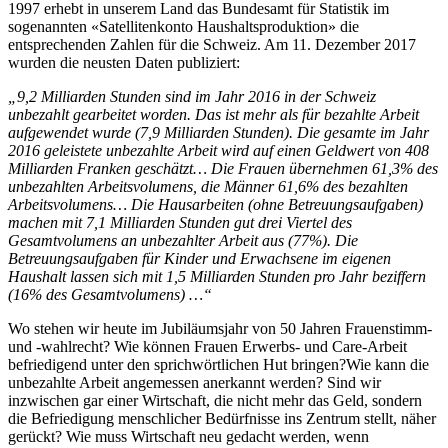
1997 erhebt in unserem Land das Bundesamt für Statistik im
sogenannten «Satellitenkonto Haushaltsproduktion» die
entsprechenden Zahlen für die Schweiz. Am 11. Dezember 2017
wurden die neusten Daten publiziert:
„9,2 Milliarden Stunden sind im Jahr 2016 in der Schweiz
unbezahlt gearbeitet worden. Das ist mehr als für bezahlte Arbeit
aufgewendet wurde (7,9 Milliarden Stunden). Die gesamte im Jahr
2016 geleistete unbezahlte Arbeit wird auf einen Geldwert von 408
Milliarden Franken geschätzt… Die Frauen übernehmen 61,3% des
unbezahlten Arbeitsvolumens, die Männer 61,6% des bezahlten
Arbeitsvolumens… Die Hausarbeiten (ohne Betreuungsaufgaben)
machen mit 7,1 Milliarden Stunden gut drei Viertel des
Gesamtvolumens an unbezahlter Arbeit aus (77%). Die
Betreuungsaufgaben für Kinder und Erwachsene im eigenen
Haushalt lassen sich mit 1,5 Milliarden Stunden pro Jahr beziffern
(16% des Gesamtvolumens) …“
Wo stehen wir heute im Jubiläumsjahr von 50 Jahren Frauenstimm-
und -wahlrecht? Wie können Frauen Erwerbs- und Care-Arbeit
befriedigend unter den sprichwörtlichen Hut bringen?Wie kann die
unbezahlte Arbeit angemessen anerkannt werden? Sind wir
inzwischen gar einer Wirtschaft, die nicht mehr das Geld, sondern
die Befriedigung menschlicher Bedürfnisse ins Zentrum stellt, näher
gerückt? Wie muss Wirtschaft neu gedacht werden, wenn