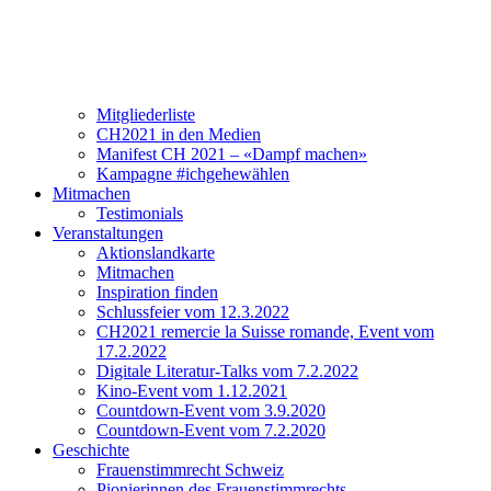
Verein
Über CH2021
Vorstand und Team
Mitgliederliste
CH2021 in den Medien
Manifest CH 2021 – «Dampf machen»
Kampagne #ichgehewählen
Mitmachen
Testimonials
Veranstaltungen
Aktionslandkarte
Mitmachen
Inspiration finden
Schlussfeier vom 12.3.2022
CH2021 remercie la Suisse romande, Event vom
17.2.2022
Digitale Literatur-Talks vom 7.2.2022
Kino-Event vom 1.12.2021
Countdown-Event vom 3.9.2020
Countdown-Event vom 7.2.2020
Geschichte
Frauenstimmrecht Schweiz
Pionierinnen des Frauenstimmrechts