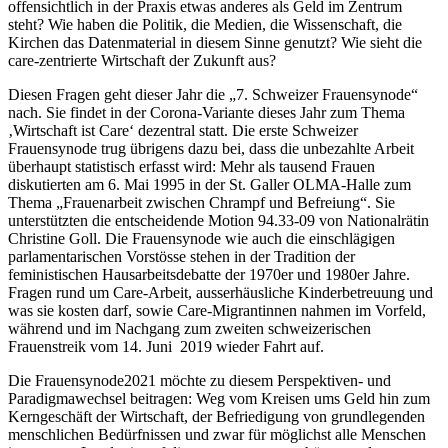
offensichtlich in der Praxis etwas anderes als Geld im Zentrum
steht? Wie haben die Politik, die Medien, die Wissenschaft, die
Kirchen das Datenmaterial in diesem Sinne genutzt? Wie sieht die
care-zentrierte Wirtschaft der Zukunft aus?
Diesen Fragen geht dieser Jahr die „7. Schweizer Frauensynode“
nach. Sie findet in der Corona-Variante dieses Jahr zum Thema
‚Wirtschaft ist Care‘ dezentral statt. Die erste Schweizer
Frauensynode trug übrigens dazu bei, dass die unbezahlte Arbeit
überhaupt statistisch erfasst wird: Mehr als tausend Frauen
diskutierten am 6. Mai 1995 in der St. Galler OLMA-Halle zum
Thema „Frauenarbeit zwischen Chrampf und Befreiung“. Sie
unterstützten die entscheidende Motion 94.33-09 von Nationalrätin
Christine Goll. Die Frauensynode wie auch die einschlägigen
parlamentarischen Vorstösse stehen in der Tradition der
feministischen Hausarbeitsdebatte der 1970er und 1980er Jahre.
Fragen rund um Care-Arbeit, ausserhäusliche Kinderbetreuung und
was sie kosten darf, sowie Care-Migrantinnen nahmen im Vorfeld,
während und im Nachgang zum zweiten schweizerischen
Frauenstreik vom 14. Juni 2019 wieder Fahrt auf.
Die Frauensynode2021 möchte zu diesem Perspektiven- und
Paradigmawechsel beitragen: Weg vom Kreisen ums Geld hin zum
Kerngeschäft der Wirtschaft, der Befriedigung von grundlegenden
menschlichen Bedürfnissen und zwar für möglichst alle Menschen