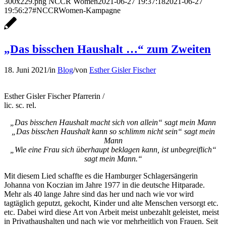
300x229.png
NCCR Women
2021-06-27 19:37:18
2021-06-27
19:56:27
#NCCRWomen-Kampagne
„Das bisschen Haushalt …“ zum Zweiten
18. Juni 2021
/
in
Blog
/
von
Esther Gisler Fischer
Esther Gisler Fischer Pfarrerin /
lic. sc. rel.
„Das bisschen Haushalt macht sich von allein“ sagt mein Mann
„Das bisschen Haushalt kann so schlimm nicht sein“ sagt mein
Mann
„Wie eine Frau sich überhaupt beklagen kann, ist unbegreiflich“
sagt mein Mann.“
Mit diesem Lied schaffte es die Hamburger Schlagersängerin
Johanna von Koczian im Jahre 1977 in die deutsche Hitparade.
Mehr als 40 lange Jahre sind das her und nach wie vor wird
tagtäglich geputzt, gekocht, Kinder und alte Menschen versorgt etc.
etc. Dabei wird diese Art von Arbeit meist unbezahlt geleistet, meist
in Privathaushalten und nach wie vor mehrheitlich von Frauen. Seit