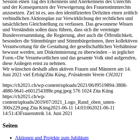
Session einen Tag des Erkennens und Anerkennens des Unrechts
und der Konsequenzen der Verweigerung des Frauenstimmrechts
anzusetzen. Ziel ist es, aus den identifizierten Defiziten einen zeitlich
verbindlichen Aktionsplan zur Verwirklichung der rechtlichen und
tatsächlichen Gleichstellung zu verfassen. Das gewonnene Wissen
und Verständnis sollen dazu führen, dass sich die vereinigte
Bundesversammlung, die Regierung, aber auch die Öffentlichkeit,
besonders die Stimmbürger und Stimmbürgerinnen, ihrer kollektiven
Verantwortung für die Gestaltung der gesellschaftlichen Verhältnisse
bewusst werden, um Diskriminierung zu überwinden – in jeglicher
Form.»Die Verantwortlichen und das gesamte Volk sind aufgerufen,
diese Anliegen ernst zu nehmen.
Wir wünschen deshalb allen aktiven Frauen und Männern am 14.
Juni 2021 viel Erfolg!
Zita Küng, Präsidentin Verein CH2021
https://ch2021.ch/wp-content/uploads/2021/06/f9519894-3808-
4880-9641-e6012543ff8e.png.jpeg
576
1024
Zita Küng
https://ch2021.ch/wp-
content/uploads/2019/07/2021_Logo_Rand_oben_unten-
300x229.png
Zita Küng
2021-06-11 14:03:06
2021-06-11
14:51:43
Frauenstreik 14. Juni 2021
Seiten
Aktionen und Projekte zum Jubiläum