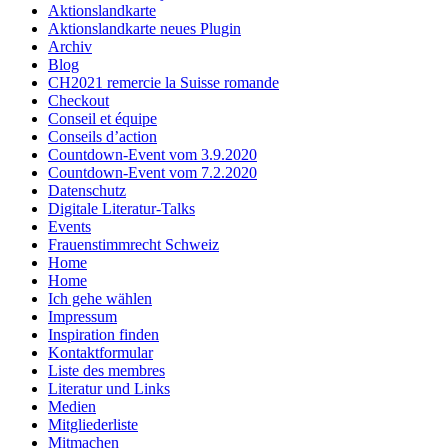
Aktionslandkarte
Aktionslandkarte neues Plugin
Archiv
Blog
CH2021 remercie la Suisse romande
Checkout
Conseil et équipe
Conseils d’action
Countdown-Event vom 3.9.2020
Countdown-Event vom 7.2.2020
Datenschutz
Digitale Literatur-Talks
Events
Frauenstimmrecht Schweiz
Home
Home
Ich gehe wählen
Impressum
Inspiration finden
Kontaktformular
Liste des membres
Literatur und Links
Medien
Mitgliederliste
Mitmachen