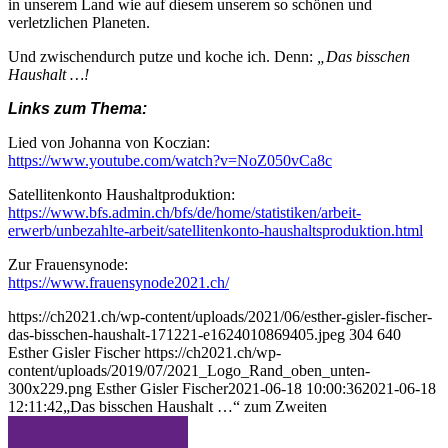
in unserem Land wie auf diesem unserem so schönen und
verletzlichen Planeten.
Und zwischendurch putze und koche ich. Denn:
„Das bisschen
Haushalt …!
Links zum Thema:
Lied von Johanna von Koczian:
https://www.youtube.com/watch?v=NoZ050vCa8c
Satellitenkonto Haushaltproduktion:
https://www.bfs.admin.ch/bfs/de/home/statistiken/arbeit-
erwerb/unbezahlte-arbeit/satellitenkonto-haushaltsproduktion.html
Zur Frauensynode:
https://www.frauensynode2021.ch/
https://ch2021.ch/wp-content/uploads/2021/06/esther-gisler-fischer-
das-bisschen-haushalt-171221-e1624010869405.jpeg
304
640
Esther Gisler Fischer
https://ch2021.ch/wp-
content/uploads/2019/07/2021_Logo_Rand_oben_unten-
300x229.png
Esther Gisler Fischer
2021-06-18 10:00:36
2021-06-18
12:11:42
„Das bisschen Haushalt …“ zum Zweiten