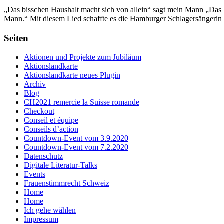
„Das bisschen Haushalt macht sich von allein“ sagt mein Mann „Das b
Mann.“ Mit diesem Lied schaffte es die Hamburger Schlagersängerin 
Seiten
Aktionen und Projekte zum Jubiläum
Aktionslandkarte
Aktionslandkarte neues Plugin
Archiv
Blog
CH2021 remercie la Suisse romande
Checkout
Conseil et équipe
Conseils d’action
Countdown-Event vom 3.9.2020
Countdown-Event vom 7.2.2020
Datenschutz
Digitale Literatur-Talks
Events
Frauenstimmrecht Schweiz
Home
Home
Ich gehe wählen
Impressum