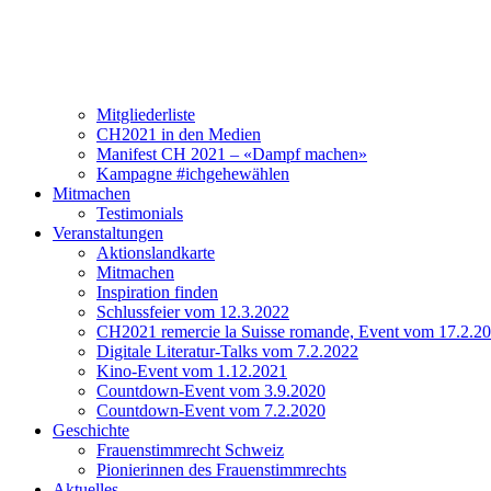
Verein
Über CH2021
Vorstand und Team
Mitgliederliste
CH2021 in den Medien
Manifest CH 2021 – «Dampf machen»
Kampagne #ichgehewählen
Mitmachen
Testimonials
Veranstaltungen
Aktionslandkarte
Mitmachen
Inspiration finden
Schlussfeier vom 12.3.2022
CH2021 remercie la Suisse romande, Event vom 17.2.2
Digitale Literatur-Talks vom 7.2.2022
Kino-Event vom 1.12.2021
Countdown-Event vom 3.9.2020
Countdown-Event vom 7.2.2020
Geschichte
Frauenstimmrecht Schweiz
Pionierinnen des Frauenstimmrechts
Aktuelles