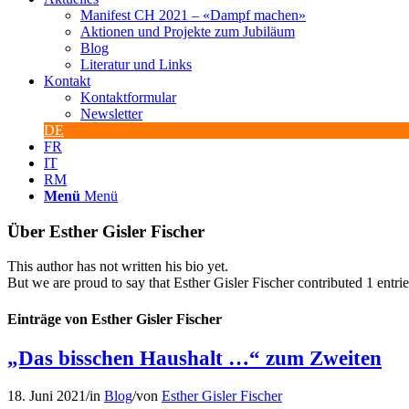
Manifest CH 2021 – «Dampf machen»
Aktionen und Projekte zum Jubiläum
Blog
Literatur und Links
Kontakt
Kontaktformular
Newsletter
DE
FR
IT
RM
Menü
Menü
Über
Esther Gisler Fischer
This author has not written his bio yet.
But we are proud to say that
Esther Gisler Fischer
contributed 1 entrie
Einträge von Esther Gisler Fischer
„Das bisschen Haushalt …“ zum Zweiten
18. Juni 2021
/
in
Blog
/
von
Esther Gisler Fischer