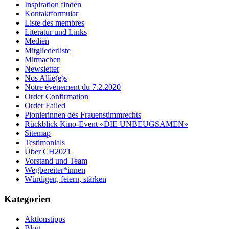
Inspiration finden
Kontaktformular
Liste des membres
Literatur und Links
Medien
Mitgliederliste
Mitmachen
Newsletter
Nos Allié(e)s
Notre événement du 7.2.2020
Order Confirmation
Order Failed
Pionierinnen des Frauenstimmrechts
Rückblick Kino-Event «DIE UNBEUGSAMEN»
Sitemap
Testimonials
Über CH2021
Vorstand und Team
Wegbereiter*innen
Würdigen, feiern, stärken
Kategorien
Aktionstipps
Blog