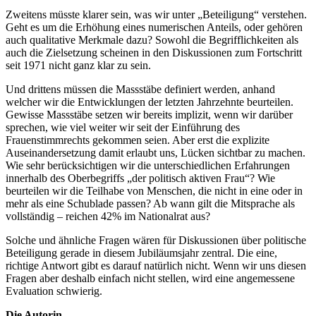
Zweitens müsste klarer sein, was wir unter „Beteiligung“ verstehen.
Geht es um die Erhöhung eines numerischen Anteils, oder gehören
auch qualitative Merkmale dazu? Sowohl die Begrifflichkeiten als
auch die Zielsetzung scheinen in den Diskussionen zum Fortschritt
seit 1971 nicht ganz klar zu sein.
Und drittens müssen die Massstäbe definiert werden, anhand
welcher wir die Entwicklungen der letzten Jahrzehnte beurteilen.
Gewisse Massstäbe setzen wir bereits implizit, wenn wir darüber
sprechen, wie viel weiter wir seit der Einführung des
Frauenstimmrechts gekommen seien. Aber erst die explizite
Auseinandersetzung damit erlaubt uns, Lücken sichtbar zu machen.
Wie sehr berücksichtigen wir die unterschiedlichen Erfahrungen
innerhalb des Oberbegriffs „der politisch aktiven Frau“? Wie
beurteilen wir die Teilhabe von Menschen, die nicht in eine oder in
mehr als eine Schublade passen? Ab wann gilt die Mitsprache als
vollständig – reichen 42% im Nationalrat aus?
Solche und ähnliche Fragen wären für Diskussionen über politische
Beteiligung gerade in diesem Jubiläumsjahr zentral. Die eine,
richtige Antwort gibt es darauf natürlich nicht. Wenn wir uns diesen
Fragen aber deshalb einfach nicht stellen, wird eine angemessene
Evaluation schwierig.
Die Autorin