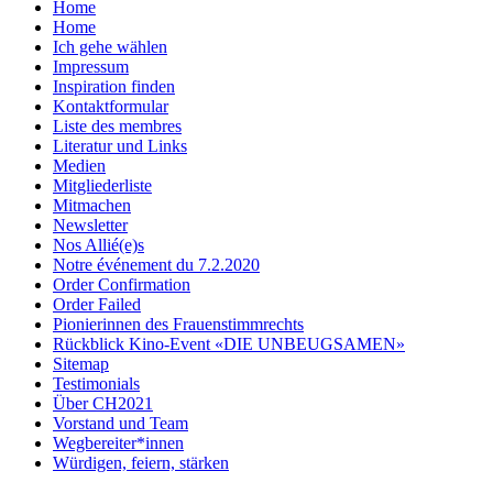
Home
Home
Ich gehe wählen
Impressum
Inspiration finden
Kontaktformular
Liste des membres
Literatur und Links
Medien
Mitgliederliste
Mitmachen
Newsletter
Nos Allié(e)s
Notre événement du 7.2.2020
Order Confirmation
Order Failed
Pionierinnen des Frauenstimmrechts
Rückblick Kino-Event «DIE UNBEUGSAMEN»
Sitemap
Testimonials
Über CH2021
Vorstand und Team
Wegbereiter*innen
Würdigen, feiern, stärken