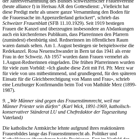
der Jahresversammlung des Bundes schweizerischer Frauenvereine
(heute alliance f) in Herisau AR den Gottesdienst: „Vielleicht hat
diese Predigt mehr als unsere ganze Versammlung den Boden für
die Frauensache im Appenzellerland gelockert“, schrieb das
Schweizer Frauenblatt
(SFB 11.10.1929). Seit 1919 bestiegen
Frauen die Kanzel und überzeugten insbesondere an Abdankungen
auch ein kirchenfernes Publikum, dass Pfarrerinnen den Pfarrern
(zumindest) ebenbürtig sind. Rednerinnen im öffentlichen Raum
waren damals selten. Am 1. August bestiegen sie beispielsweise die
Redekanzel. Rosa Neuenschwander in Bern tat das 1941 als erste
Frau in der Schweiz. Ab 1957 wurden dann Frauen vermehrt als
1.August-Rednerinnen eingeladen. Die frühen Pfarrerinnen wurden
für viele zum Vorbild: «Ich glaube diese Zeit mit Frl. Pfr. Merz war
für viele von uns mitbestimmend, und grundlegend, für den späteren
Einsatz für die Gleichberechtigung von Mann und Frau», schrieb
eine Lenzburger Konfirmandin beim Tod von Mathilde Merz (1899-
1987).
9. „Wir Männer sind gegen das Frauenstimmrecht, weil nur
Männer Priester sein dürfen“ (Karl Wick, 1891-1969, katholisch-
konservativer Ständerat LU und Chefredaktor der Tageszeitung
Vaterland
)
Die katholische Amtskirche lehnte aufgrund ihres reaktionären
Frauenbildes lange das Frauenstimmrecht ab. Politiker und