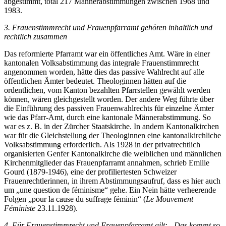
abgestimmt, total 217 Männerabstimmungen zwischen 1968 und
1983.
3. Frauenstimmrecht und Frauenpfarramt gehören inhaltlich und
rechtlich zusammen
Das reformierte Pfarramt war ein öffentliches Amt. Wäre in einer
kantonalen Volksabstimmung das integrale Frauenstimmrecht
angenommen worden, hätte dies das passive Wahlrecht auf alle
öffentlichen Ämter bedeutet. Theologinnen hätten auf die
ordentlichen, vom Kanton bezahlten Pfarrstellen gewählt werden
können, wären gleichgestellt worden. Der andere Weg führte über
die Einführung des passiven Frauenwahlrechts für einzelne Ämter
wie das Pfarr-Amt, durch eine kantonale Männerabstimmung. So
war es z. B. in der Zürcher Staatskirche. In andern Kantonalkirchen
war für die Gleichstellung der Theologinnen eine kantonalkirchliche
Volksabstimmung erforderlich. Als 1928 in der privatrechtlich
organisierten Genfer Kantonalkirche die weiblichen und männlichen
Kirchenmitglieder das Frauenpfarramt annahmen, schrieb Emilie
Gourd (1879-1946), eine der profiliertesten Schweizer
Frauenrechtlerinnen, in ihrem Abstimmungsaufruf, dass es hier auch
um „une question de féminisme“ gehe. Ein Nein hätte verheerende
Folgen „pour la cause du suffrage féminin“ (
Le Mouvement
Féministe
23.11.1928).
4. Für Frauenstimmrecht und Frauenpfarramt gilt: „Das kommt so