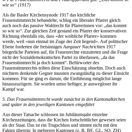
wie so“ (1917)
Als die Basler Kirchensynode 1917 das kirchliche
Frauenstimmrecht behandelte, schlug ein liberaler Pfarrer gleich
auch noch das passive Wahlrecht für Pfarrerinnen vor: „das kommt
so wie so“. Zur gleichen Zeit gestand ein Pfarrer der konservativen
Richtung ebenfalls ein, dass «der weibliche Pfarrer» kommen
werde, weil «nun einmal im Zuge der Zeit liegend». Auf politischer
Ebene forderten die freisinnigen
Aargauer Nachrichten
1917
bürgerliche Parteien auf, für Frauenrechte einzutreten und die Frage
nicht der Sozialdemokratischen Partei zu überlassen, „da das
Frauenstimmrecht ja doch kommt“. Befürworter des
Frauenstimmrechts teilten diese Einschätzung ohnehin. Doch auch
nüchtern denkende Gegner mussten zwangsläufig zu dieser Einsicht
kommen. Für sie ging es darum, die Einführung möglichst lange
hinauszuzögern. Sie wurden umso heftiger, je auswegloser ihr
Kampf war.
5. Das Frauenstimmrecht wurde zunächst in den Kantonalkirchen
und später in den jeweiligen Kantonen eingeführt
Aus dieser Tatsache schlossen im Jubiläumsjahr einzelne
Kirchenzeitungen, dass die Kirchen fortschrittlicher gewesen seien
als der Staat. Das ist ein Trugschluss und stimmt nicht mit den
Fakten überein: In mehreren Kantonen (z. B. BE, GL, SO, ZH)