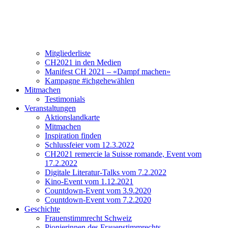
Verein
Über CH2021
Vorstand und Team
Mitgliederliste
CH2021 in den Medien
Manifest CH 2021 – «Dampf machen»
Kampagne #ichgehewählen
Mitmachen
Testimonials
Veranstaltungen
Aktionslandkarte
Mitmachen
Inspiration finden
Schlussfeier vom 12.3.2022
CH2021 remercie la Suisse romande, Event vom
17.2.2022
Digitale Literatur-Talks vom 7.2.2022
Kino-Event vom 1.12.2021
Countdown-Event vom 3.9.2020
Countdown-Event vom 7.2.2020
Geschichte
Frauenstimmrecht Schweiz
Pionierinnen des Frauenstimmrechts