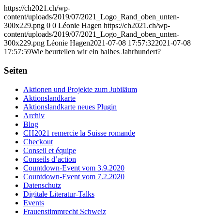
https://ch2021.ch/wp-
content/uploads/2019/07/2021_Logo_Rand_oben_unten-
300x229.png
0
0
Léonie Hagen
https://ch2021.ch/wp-
content/uploads/2019/07/2021_Logo_Rand_oben_unten-
300x229.png
Léonie Hagen
2021-07-08 17:57:32
2021-07-08
17:57:59
Wie beurteilen wir ein halbes Jahrhundert?
Seiten
Aktionen und Projekte zum Jubiläum
Aktionslandkarte
Aktionslandkarte neues Plugin
Archiv
Blog
CH2021 remercie la Suisse romande
Checkout
Conseil et équipe
Conseils d’action
Countdown-Event vom 3.9.2020
Countdown-Event vom 7.2.2020
Datenschutz
Digitale Literatur-Talks
Events
Frauenstimmrecht Schweiz