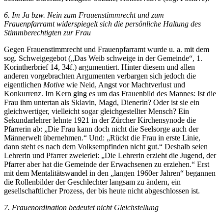
6. Im Ja bzw. Nein zum Frauenstimmrecht und zum
Frauenpfarramt widerspiegelt sich die persönliche Haltung des
Stimmberechtigten zur Frau
Gegen Frauenstimmrecht und Frauenpfarramt wurde u. a. mit dem
sog. Schweigegebot („Das Weib schweige in der Gemeinde“, 1.
Korintherbrief 14, 34f.) argumentiert. Hinter diesem und allen
anderen vorgebrachten Argumenten verbargen sich jedoch die
eigentlichen
Motive
wie Neid, Angst vor Machtverlust und
Konkurrenz. Im Kern ging es um das Frauenbild des Mannes: Ist die
Frau ihm untertan als Sklavin, Magd, Dienerin? Oder ist sie ein
gleichwertiger, vielleicht sogar gleichgestellter Mensch? Ein
Sekundarlehrer lehnte 1921 in der Zürcher Kirchensynode die
Pfarrerin ab: „Die Frau kann doch nicht die Seelsorge auch der
Männerwelt übernehmen.“ Und: „Rückt die Frau in erste Linie,
dann steht es nach dem Volksempfinden nicht gut.“ Deshalb seien
Lehrerin und Pfarrer zweierlei: „Die Lehrerin erzieht die Jugend, der
Pfarrer aber hat die Gemeinde der Erwachsenen zu erziehen.“ Erst
mit dem Mentalitätswandel in den „langen 1960er Jahren“ begannen
die Rollenbilder der Geschlechter langsam zu ändern, ein
gesellschaftlicher Prozess, der bis heute nicht abgeschlossen ist.
7. Frauenordination bedeutet nicht Gleichstellung