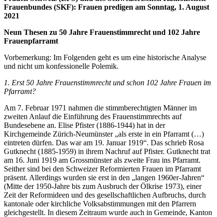
Frauenbundes (SKF): Frauen predigen am Sonntag, 1. August
2021
Neun Thesen zu 50 Jahre Frauenstimmrecht und 102 Jahre
Frauenpfarramt
Vorbemerkung: Im Folgenden geht es um eine historische Analyse
und nicht um konfessionelle Polemik.
1. Erst 50 Jahre Frauenstimmrecht und schon 102 Jahre Frauen im
Pfarramt?
Am 7. Februar 1971 nahmen die stimmberechtigten Männer im
zweiten Anlauf die Einführung des Frauenstimmrechts auf
Bundesebene an. Elise Pfister (1886-1944) hat in der
Kirchgemeinde Zürich-Neumünster „als erste in ein Pfarramt (…)
eintreten dürfen. Das war am 19. Januar 1919“. Das schrieb Rosa
Gutknecht (1885-1959) in ihrem Nachruf auf Pfister. Gutknecht trat
am 16. Juni 1919 am Grossmünster als zweite Frau ins Pfarramt.
Seither sind bei den Schweizer Reformierten Frauen im Pfarramt
präsent. Allerdings wurden sie erst in den „langen 1960er-Jahren“
(Mitte der 1950-Jahre bis zum Ausbruch der Ölkrise 1973), einer
Zeit der Reformideen und des gesellschaftlichen Aufbruchs, durch
kantonale oder kirchliche Volksabstimmungen mit den Pfarrern
gleichgestellt. In diesem Zeitraum wurde auch in Gemeinde, Kanton