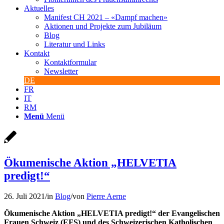
Aktuelles
Manifest CH 2021 – «Dampf machen»
Aktionen und Projekte zum Jubiläum
Blog
Literatur und Links
Kontakt
Kontaktformular
Newsletter
DE
FR
IT
RM
Menü
Menü
Ökumenische Aktion „HELVETIA
predigt!“
26. Juli 2021
/
in
Blog
/
von
Pierre Aerne
Ökumenische Aktion „HELVETIA predigt!“ der Evangelischen
Frauen Schweiz (EFS) und des Schweizerischen Katholischen