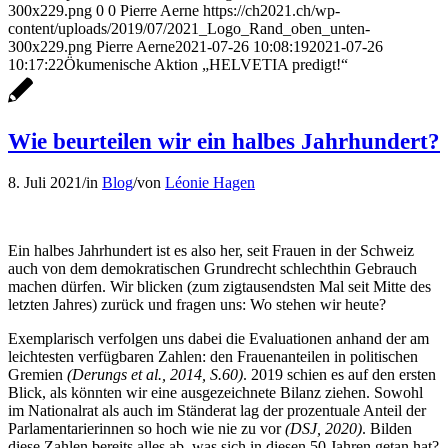
300x229.png
0
0
Pierre Aerne
https://ch2021.ch/wp-
content/uploads/2019/07/2021_Logo_Rand_oben_unten-
300x229.png
Pierre Aerne
2021-07-26 10:08:19
2021-07-26
10:17:22
Ökumenische Aktion „HELVETIA predigt!“
Wie beurteilen wir ein halbes Jahrhundert?
8. Juli 2021
/
in
Blog
/
von
Léonie Hagen
Ein halbes Jahrhundert ist es also her, seit Frauen in der Schweiz
auch von dem demokratischen Grundrecht schlechthin Gebrauch
machen dürfen. Wir blicken (zum zigtausendsten Mal seit Mitte des
letzten Jahres) zurück und fragen uns: Wo stehen wir heute?
Exemplarisch verfolgen uns dabei die Evaluationen anhand der am
leichtesten verfügbaren Zahlen: den Frauenanteilen in politischen
Gremien
(Derungs et al., 2014, S.60)
. 2019 schien es auf den ersten
Blick, als könnten wir eine ausgezeichnete Bilanz ziehen. Sowohl
im Nationalrat als auch im Ständerat lag der prozentuale Anteil der
Parlamentarierinnen so hoch wie nie zu vor
(DSJ, 2020)
. Bilden
diese Zahlen bereits alles ab, was sich in diesen 50 Jahren getan hat?