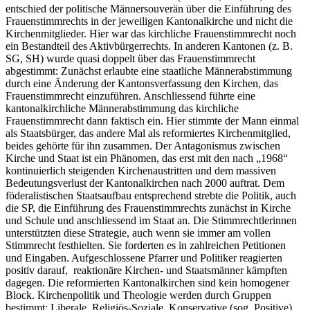
entschied der politische Männersouverän über die Einführung des
Frauenstimmrechts in der jeweiligen Kantonalkirche und nicht die
Kirchenmitglieder. Hier war das kirchliche Frauenstimmrecht noch
ein Bestandteil des Aktivbürgerrechts. In anderen Kantonen (z. B.
SG, SH) wurde quasi doppelt über das Frauenstimmrecht
abgestimmt: Zunächst erlaubte eine staatliche Männerabstimmung
durch eine Änderung der Kantonsverfassung den Kirchen, das
Frauenstimmrecht einzuführen. Anschliessend führte eine
kantonalkirchliche Männerabstimmung das kirchliche
Frauenstimmrecht dann faktisch ein. Hier stimmte der Mann einmal
als Staatsbürger, das andere Mal als reformiertes Kirchenmitglied,
beides gehörte für ihn zusammen. Der Antagonismus zwischen
Kirche und Staat ist ein Phänomen, das erst mit den nach „1968“
kontinuierlich steigenden Kirchenaustritten und dem massiven
Bedeutungsverlust der Kantonalkirchen nach 2000 auftrat. Dem
föderalistischen Staatsaufbau entsprechend strebte die Politik, auch
die SP, die Einführung des Frauenstimmrechts zunächst in Kirche
und Schule und anschliessend im Staat an. Die Stimmrechtlerinnen
unterstützten diese Strategie, auch wenn sie immer am vollen
Stimmrecht festhielten. Sie forderten es in zahlreichen Petitionen
und Eingaben. Aufgeschlossene Pfarrer und Politiker reagierten
positiv darauf, reaktionäre Kirchen- und Staatsmänner kämpften
dagegen. Die reformierten Kantonalkirchen sind kein homogener
Block. Kirchenpolitik und Theologie werden durch Gruppen
bestimmt: Liberale, Religiös-Soziale, Konservative (sog. Positive).