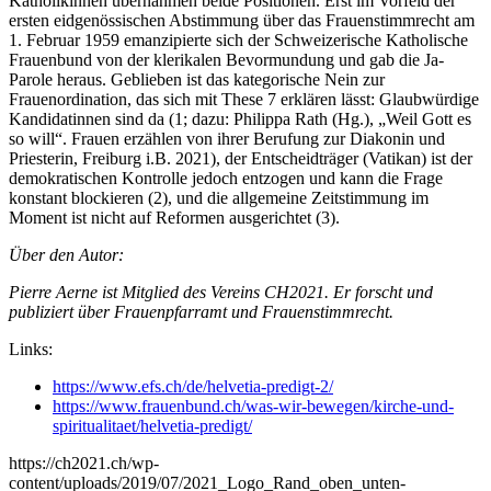
Katholikinnen übernahmen beide Positionen. Erst im Vorfeld der
ersten eidgenössischen Abstimmung über das Frauenstimmrecht am
1. Februar 1959 emanzipierte sich der Schweizerische Katholische
Frauenbund von der klerikalen Bevormundung und gab die Ja-
Parole heraus. Geblieben ist das kategorische Nein zur
Frauenordination, das sich mit These 7 erklären lässt: Glaubwürdige
Kandidatinnen sind da (1; dazu: Philippa Rath (Hg.), „Weil Gott es
so will“. Frauen erzählen von ihrer Berufung zur Diakonin und
Priesterin, Freiburg i.B. 2021), der Entscheidträger (Vatikan) ist der
demokratischen Kontrolle jedoch entzogen und kann die Frage
konstant blockieren (2), und die allgemeine Zeitstimmung im
Moment ist nicht auf Reformen ausgerichtet (3).
Über den Autor:
Pierre Aerne ist Mitglied des Vereins CH2021. Er forscht und
publiziert über Frauenpfarramt und Frauenstimmrecht.
Links:
https://www.efs.ch/de/helvetia-predigt-2/
https://www.frauenbund.ch/was-wir-bewegen/kirche-und-
spiritualitaet/helvetia-predigt/
https://ch2021.ch/wp-
content/uploads/2019/07/2021_Logo_Rand_oben_unten-