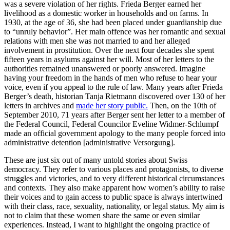
was a severe violation of her rights. Frieda Berger earned her
livelihood as a domestic worker in households and on farms. In
1930, at the age of 36, she had been placed under guardianship due
to “unruly behavior”. Her main offence was her romantic and sexual
relations with men she was not married to and her alleged
involvement in prostitution. Over the next four decades she spent
fifteen years in asylums against her will. Most of her letters to the
authorities remained unanswered or poorly answered. Imagine
having your freedom in the hands of men who refuse to hear your
voice, even if you appeal to the rule of law. Many years after Frieda
Berger’s death, historian Tanja Rietmann discovered over 130 of her
letters in archives and
made her story public.
Then, on the 10th of
September 2010, 71 years after Berger sent her letter to a member of
the Federal Council, Federal Councilor Eveline Widmer-Schlumpf
made an official government apology to the many people forced into
administrative detention [administrative Versorgung].
These are just six out of many untold stories about Swiss
democracy. They refer to various places and protagonists, to diverse
struggles and victories, and to very different historical circumstances
and contexts. They also make apparent how women’s ability to raise
their voices and to gain access to public space is always intertwined
with their class, race, sexuality, nationality, or legal status. My aim is
not to claim that these women share the same or even similar
experiences. Instead, I want to highlight the ongoing practice of