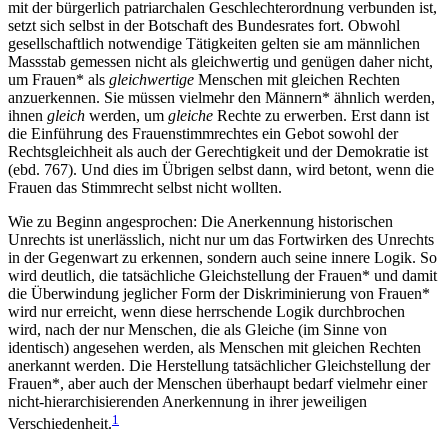
mit der bürgerlich patriarchalen Geschlechterordnung verbunden ist,
setzt sich selbst in der Botschaft des Bundesrates fort. Obwohl
gesellschaftlich notwendige Tätigkeiten gelten sie am männlichen
Massstab gemessen nicht als gleichwertig und genügen daher nicht,
um Frauen* als
gleichwertige
Menschen mit gleichen Rechten
anzuerkennen. Sie müssen vielmehr den Männern* ähnlich werden,
ihnen
gleich
werden, um
gleiche
Rechte zu erwerben. Erst dann ist
die Einführung des Frauenstimmrechtes ein Gebot sowohl der
Rechtsgleichheit als auch der Gerechtigkeit und der Demokratie ist
(ebd. 767). Und dies im Übrigen selbst dann, wird betont, wenn die
Frauen das Stimmrecht selbst nicht wollten.
Wie zu Beginn angesprochen: Die Anerkennung historischen
Unrechts ist unerlässlich, nicht nur um das Fortwirken des Unrechts
in der Gegenwart zu erkennen, sondern auch seine innere Logik. So
wird deutlich, die tatsächliche Gleichstellung der Frauen* und damit
die Überwindung jeglicher Form der Diskriminierung von Frauen*
wird nur erreicht, wenn diese herrschende Logik durchbrochen
wird, nach der nur Menschen, die als Gleiche (im Sinne von
identisch) angesehen werden, als Menschen mit gleichen Rechten
anerkannt werden. Die Herstellung tatsächlicher Gleichstellung der
Frauen*, aber auch der Menschen überhaupt bedarf vielmehr einer
nicht-hierarchisierenden Anerkennung in ihrer jeweiligen
1
Verschiedenheit.