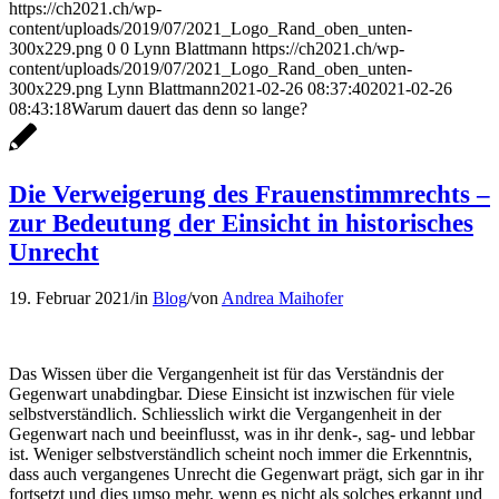
https://ch2021.ch/wp-
content/uploads/2019/07/2021_Logo_Rand_oben_unten-
300x229.png
0
0
Lynn Blattmann
https://ch2021.ch/wp-
content/uploads/2019/07/2021_Logo_Rand_oben_unten-
300x229.png
Lynn Blattmann
2021-02-26 08:37:40
2021-02-26
08:43:18
Warum dauert das denn so lange?
Die Verweigerung des Frauenstimmrechts –
zur Bedeutung der Einsicht in historisches
Unrecht
19. Februar 2021
/
in
Blog
/
von
Andrea Maihofer
Das Wissen über die Vergangenheit ist für das Verständnis der
Gegenwart unabdingbar. Diese Einsicht ist inzwischen für viele
selbstverständlich. Schliesslich wirkt die Vergangenheit in der
Gegenwart nach und beeinflusst, was in ihr denk-, sag- und lebbar
ist. Weniger selbstverständlich scheint noch immer die Erkenntnis,
dass auch vergangenes Unrecht die Gegenwart prägt, sich gar in ihr
fortsetzt und dies umso mehr, wenn es nicht als solches erkannt und