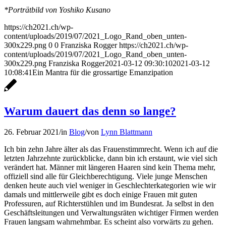
*Porträtbild von Yoshiko Kusano
https://ch2021.ch/wp-
content/uploads/2019/07/2021_Logo_Rand_oben_unten-
300x229.png
0
0
Franziska Rogger
https://ch2021.ch/wp-
content/uploads/2019/07/2021_Logo_Rand_oben_unten-
300x229.png
Franziska Rogger
2021-03-12 09:30:10
2021-03-12
10:08:41
Ein Mantra für die grossartige Emanzipation
Warum dauert das denn so lange?
26. Februar 2021
/
in
Blog
/
von
Lynn Blattmann
Ich bin zehn Jahre älter als das Frauenstimmrecht. Wenn ich auf die
letzten Jahrzehnte zurückblicke, dann bin ich erstaunt, wie viel sich
verändert hat. Männer mit längeren Haaren sind kein Thema mehr,
offiziell sind alle für Gleichberechtigung. Viele junge Menschen
denken heute auch viel weniger in Geschlechterkategorien wie wir
damals und mittlerweile gibt es doch einige Frauen mit guten
Professuren, auf Richterstühlen und im Bundesrat. Ja selbst in den
Geschäftsleitungen und Verwaltungsräten wichtiger Firmen werden
Frauen langsam wahrnehmbar. Es scheint also vorwärts zu gehen.