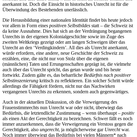
anerkannt ist. Doch die Einsicht in historisches Unrecht ist für die
Überwindung des Bestehenden unerlässlich.
Die Herausbildung einer nationalen Identität findet bis heute jedoch
vor allem in Form eines
positiven Selbstbildes
statt – die Schweiz ist
da keine Ausnahme. Dies hat sich an der Verdrängung begangenen
Unrechts in der eigenen Kolonialgeschichte sowie im Zuge des
zweiten Weltkriegs gezeigt oder am langen Schweigen über das
Unrecht an den ‘Verdingkindern’. All dies als Unrecht anerkannt,
würde erfordern, eine andere, neue Geschichte der Schweiz zu
erzählen, eine, die nicht nur von Stolz über die eigenen
(männlichen) Taten und Errungenschaften geprägt ist, die vielmehr
auch über das Unrecht spricht, das getan wurde und bis heute
fortwirkt. Zudem gälte es, das beharrliche
Bedürfnis nach positiver
Selbstinszenierung
kritisch zu reflektieren. Ein solcher Schritt würde
allerdings die Fähigkeit fördern, nicht nur das Nachwirken
vergangenen Unrechts zu erkennen, sondern auch gegenwärtiges.
Auch in der aktuellen Diskussion, ob die Verweigerung des
Frauenstimmrechts nun Unrecht war oder nicht, überwiegt das
Bedürfnis, die letztendliche Zustimmung – wenn überhaupt –
positiv
als einen Akt der Gerechtigkeit zu bezeichnen. Schwer fällt es noch
immer anzuerkennen, dass die Verweigerung ein Verstoss gegen die
Gerechtigkeit, also
ungerecht
, ja möglicherweise gar
Unrecht
war.
Noch immer überwiegt das Bedürfnis bei vielen Männern* nach