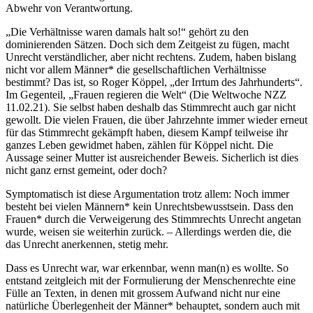
Abwehr von Verantwortung.
„Die Verhältnisse waren damals halt so!“ gehört zu den
dominierenden Sätzen. Doch sich dem Zeitgeist zu fügen, macht
Unrecht verständlicher, aber nicht rechtens. Zudem, haben bislang
nicht vor allem Männer* die gesellschaftlichen Verhältnisse
bestimmt? Das ist, so Roger Köppel, „der Irrtum des Jahrhunderts“.
Im Gegenteil, „Frauen regieren die Welt“ (Die Weltwoche NZZ
11.02.21). Sie selbst haben deshalb das Stimmrecht auch gar nicht
gewollt. Die vielen Frauen, die über Jahrzehnte immer wieder erneut
für das Stimmrecht gekämpft haben, diesem Kampf teilweise ihr
ganzes Leben gewidmet haben, zählen für Köppel nicht. Die
Aussage seiner Mutter ist ausreichender Beweis. Sicherlich ist dies
nicht ganz ernst gemeint, oder doch?
Symptomatisch ist diese Argumentation trotz allem: Noch immer
besteht bei vielen Männern* kein Unrechtsbewusstsein. Dass den
Frauen* durch die Verweigerung des Stimmrechts Unrecht angetan
wurde, weisen sie weiterhin zurück. – Allerdings werden die, die
das Unrecht anerkennen, stetig mehr.
Dass es Unrecht war, war erkennbar, wenn man(n) es wollte. So
entstand zeitgleich mit der Formulierung der Menschenrechte eine
Fülle an Texten, in denen mit grossem Aufwand nicht nur eine
natürliche Überlegenheit der Männer* behauptet, sondern auch mit