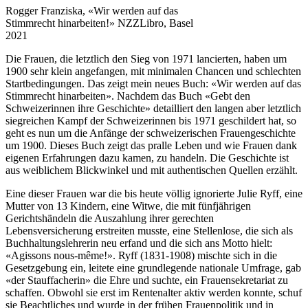
Rogger Franziska, «Wir werden auf das
Stimmrecht hinarbeiten!» NZZLibro, Basel
2021
Die Frauen, die letztlich den Sieg von 1971 lancierten, haben um
1900 sehr klein angefangen, mit minimalen Chancen und schlechten
Startbedingungen. Das zeigt mein neues Buch: «Wir werden auf das
Stimmrecht hinarbeiten». Nachdem das Buch «Gebt den
Schweizerinnen ihre Geschichte» detailliert den langen aber letztlich
siegreichen Kampf der Schweizerinnen bis 1971 geschildert hat, so
geht es nun um die Anfänge der schweizerischen Frauengeschichte
um 1900. Dieses Buch zeigt das pralle Leben und wie Frauen dank
eigenen Erfahrungen dazu kamen, zu handeln. Die Geschichte ist
aus weiblichem Blickwinkel und mit authentischen Quellen erzählt.
Eine dieser Frauen war die bis heute völlig ignorierte Julie Ryff, eine
Mutter von 13 Kindern, eine Witwe, die mit fünfjährigen
Gerichtshändeln die Auszahlung ihrer gerechten
Lebensversicherung erstreiten musste, eine Stellenlose, die sich als
Buchhaltungslehrerin neu erfand und die sich ans Motto hielt:
«Agissons nous-même!». Ryff (1831-1908) mischte sich in die
Gesetzgebung ein, leitete eine grundlegende nationale Umfrage, gab
«der Stauffacherin» die Ehre und suchte, ein Frauensekretariat zu
schaffen. Obwohl sie erst im Rentenalter aktiv werden konnte, schuf
sie Beachtliches und wurde in der frühen Frauenpolitik und in