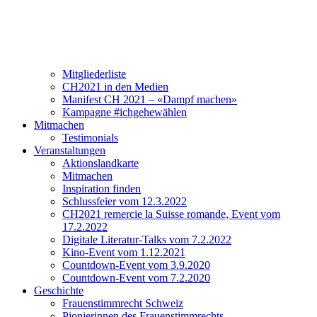
Verein
Über CH2021
Vorstand und Team
Mitgliederliste
CH2021 in den Medien
Manifest CH 2021 – «Dampf machen»
Kampagne #ichgehewählen
Mitmachen
Testimonials
Veranstaltungen
Aktionslandkarte
Mitmachen
Inspiration finden
Schlussfeier vom 12.3.2022
CH2021 remercie la Suisse romande, Event vom
17.2.2022
Digitale Literatur-Talks vom 7.2.2022
Kino-Event vom 1.12.2021
Countdown-Event vom 3.9.2020
Countdown-Event vom 7.2.2020
Geschichte
Frauenstimmrecht Schweiz
Pionierinnen des Frauenstimmrechts