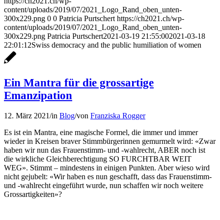
https://ch2021.ch/wp-
content/uploads/2019/07/2021_Logo_Rand_oben_unten-
300x229.png
0
0
Patricia Purtschert
https://ch2021.ch/wp-
content/uploads/2019/07/2021_Logo_Rand_oben_unten-
300x229.png
Patricia Purtschert
2021-03-19 21:55:00
2021-03-18
22:01:12
Swiss democracy and the public humiliation of women
Ein Mantra für die grossartige
Emanzipation
12. März 2021
/
in
Blog
/
von
Franziska Rogger
Es ist ein Mantra, eine magische Formel, die immer und immer
wieder in Kreisen braver Stimmbürgerinnen gemurmelt wird: «Zwar
haben wir nun das Frauenstimm- und -wahlrecht, ABER noch ist
die wirkliche Gleichberechtigung SO FURCHTBAR WEIT
WEG». Stimmt – mindestens in einigen Punkten. Aber wieso wird
nicht gejubelt: «Wir haben es nun geschafft, dass das Frauenstimm-
und -wahlrecht eingeführt wurde, nun schaffen wir noch weitere
Grossartigkeiten»?