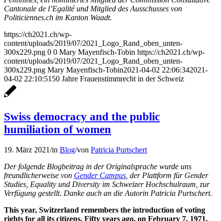
Cantonale de l’Egalité und Mitglied des Ausschusses von
Politiciennes.ch im Kanton Waadt.
https://ch2021.ch/wp-
content/uploads/2019/07/2021_Logo_Rand_oben_unten-
300x229.png
0
0
Mary Mayenfisch-Tobin
https://ch2021.ch/wp-
content/uploads/2019/07/2021_Logo_Rand_oben_unten-
300x229.png
Mary Mayenfisch-Tobin
2021-04-02 22:06:34
2021-
04-02 22:10:51
50 Jahre Frauenstimmrecht in der Schweiz
Swiss democracy and the public
humiliation of women
19. März 2021
/
in
Blog
/
von
Patricia Purtschert
Der folgende Blogbeitrag in der Originalsprache wurde uns
freundlicherweise von
Gender Campus
, der Plattform für Gender
Studies, Equality und Diversity im Schweizer Hochschulraum, zur
Verfügung gestellt. Danke auch an die Autorin Patricia Purtschert.
This year, Switzerland remembers the introduction of voting
rights for all its citizens. Fifty years ago, on February 7, 1971,