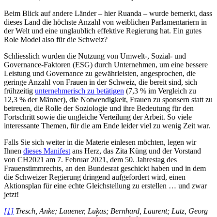
Beim Blick auf andere Länder – hier Ruanda – wurde bemerkt, dass
dieses Land die höchste Anzahl von weiblichen Parlamentariern in
der Welt und eine unglaublich effektive Regierung hat. Ein gutes
Role Model also für die Schweiz?
Schliesslich wurden die Nutzung von Umwelt-, Sozial- und
Governance-Faktoren (ESG) durch Unternehmen, um eine bessere
Leistung und Governance zu gewährleisten, angesprochen, die
geringe Anzahl von Frauen in der Schweiz, die bereit sind, sich
frühzeitig
unternehmerisch zu betätigen
(7,3 % im Vergleich zu
12,3 % der Männer), die Notwendigkeit, Frauen zu sponsern statt zu
betreuen, die Rolle der Soziologie und ihre Bedeutung für den
Fortschritt sowie die ungleiche Verteilung der Arbeit. So viele
interessante Themen, für die am Ende leider viel zu wenig Zeit war.
Falls Sie sich weiter in die Materie einlesen möchten, legen wir
Ihnen
dieses Manifest
ans Herz, das Zita Küng und der Vorstand
von CH2021 am 7. Februar 2021, dem 50. Jahrestag des
Frauenstimmrechts, an den Bundesrat geschickt haben und in dem
die Schweizer Regierung dringend aufgefordert wird, einen
Aktionsplan für eine echte Gleichstellung zu erstellen … und zwar
jetzt!
[1]
Tresch, Anke; Lauener, Lukas; Bernhard, Laurent; Lutz, Georg