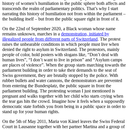
history of women’s humiliation in the public sphere both affects and
transcends the realm of parliamentary politics. That’s why I start
narrating this history of humiliation not from within the parliament –
the building itself – but from the public square right in front of it.
On the 22nd of September 2020, a Black woman whose name
remains unknown, marches in a
demonstration, initiated by
illegalized people from different parts of Switzerland
. The protest
raises the unbearable conditions in which people must live when
denied the right to asylum in Switzerland. The protestors, mainly
people of color, hold posters with slogans like, “Don’t deal with
human lives”, “I don’t want to live in prison” and “Asylum camps
are places of violence”. When the group starts marching towards the
parliament building in order to take their demands to the seat of
Swiss government, they are brutally stopped by the police. With
rubber bullets and water cannons, the demonstrators are prevented
from entering the Bundesplatz, the public square in front the
parliament building. The protesting woman I just mentioned is
pregnant and walks together with her child who starts crying when
the tear gas hits the crowd. Imagine how it feels when a supposedly
democratic state forbids you from being in a public space in order to
stand up for your human rights.
On the 5th of May 2011, Maria von Känel leaves the Swiss Federal
Court in Lausanne together with her partner Martina and a group of