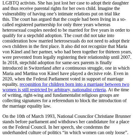
LGBTQ activists. She has just lost her case to adopt their daughter
and thus receive parental rights for her own child. Imagine the
vulnerability of having one’s intimate relations put on trial like
this. The court has argued that the couple had been living in a so-
called registered partnership for only three years whereas
heterosexual couples needed to be married for five years in order to
qualify for a stepchild adoption. The court did not take into
consideration how married heterosexuals do not need to adopt their
own children in the first place. It also did not recognize that Maria
von Känel and her partner, who had been together for thirteen years,
were prevented from legally registering their relationship until 2007.
In 2018, stepchild adoption for same-sex parents is finally
introduced in Switzerland after a continuous struggle, one in which
Maria and Martina von Känel have played a decisive role. Even in
2020, when the Federal Parliament voted in support of marriage
equality,
recognition for children born into a marriage between two
women is still restricted by arbitrary, nationalist criteria
. At the time
of writing, right-wing and fundamentalist religious groups are
collecting signatures for a referendum to block the introduction of
the marriage equality law.
On the 10th of March 1993, National Councilor Christiane Brunner
stands before parliament and withdraws her candidature for a place
on the Federal Council. In her speech, she condemns the
underhanded culture of politics “in which women can only loose”.