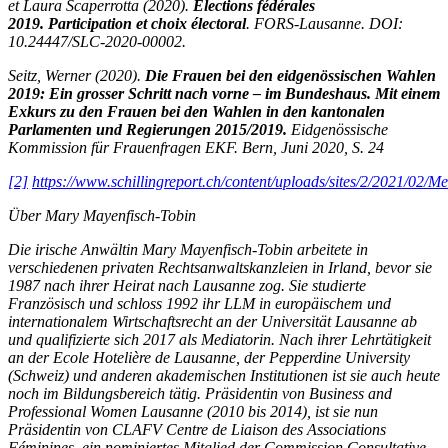
et Laura Scaperrotta (2020).
Élections fédérales
2019. Participation et choix électoral
. FORS-Lausanne. DOI:
10.24447/SLC-2020-00002.
Seitz, Werner (2020).
Die Frauen bei den eidgenössischen Wahlen
2019: Ein grosser Schritt nach vorne – im Bundeshaus. Mit einem
Exkurs zu den Frauen bei den Wahlen in den kantonalen
Parlamenten und Regierungen 2015/2019.
Eidgenössische
Kommission für Frauenfragen EKF. Bern, Juni 2020, S. 24
[2]
https://www.schillingreport.ch/content/uploads/sites/2/2021/02/M
Über Mary Mayenfisch-Tobin
Die irische Anwältin Mary Mayenfisch-Tobin arbeitete in
verschiedenen privaten Rechtsanwaltskanzleien in Irland, bevor sie
1987 nach ihrer Heirat nach Lausanne zog. Sie studierte
Französisch und schloss 1992 ihr LLM in europäischem und
internationalem Wirtschaftsrecht an der Universität Lausanne ab
und qualifizierte sich 2017 als Mediatorin. Nach ihrer Lehrtätigkeit
an der Ecole Hotelière de Lausanne, der Pepperdine University
(Schweiz) und anderen akademischen Institutionen ist sie auch heute
noch im Bildungsbereich tätig. Präsidentin von Business and
Professional Women Lausanne (2010 bis 2014), ist sie nun
Präsidentin von CLAFV Centre de Liaison des Associations
Féminines, ein nominiertes Mitglied der Commission Consultative