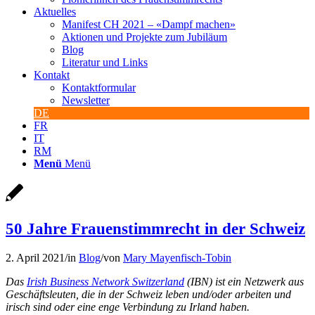
Aktuelles
Manifest CH 2021 – «Dampf machen»
Aktionen und Projekte zum Jubiläum
Blog
Literatur und Links
Kontakt
Kontaktformular
Newsletter
DE
FR
IT
RM
Menü
Menü
50 Jahre Frauenstimmrecht in der Schweiz
2. April 2021
/
in
Blog
/
von
Mary Mayenfisch-Tobin
Das
Irish Business Network Switzerland
(IBN) ist ein Netzwerk aus
Geschäftsleuten, die in der Schweiz leben und/oder arbeiten und
irisch sind oder eine enge Verbindung zu Irland haben.