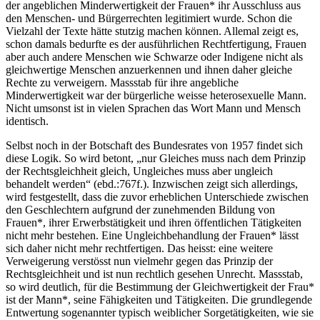
der angeblichen Minderwertigkeit der Frauen* ihr Ausschluss aus
den Menschen- und Bürgerrechten legitimiert wurde. Schon die
Vielzahl der Texte hätte stutzig machen können. Allemal zeigt es,
schon damals bedurfte es der ausführlichen Rechtfertigung, Frauen
aber auch andere Menschen wie Schwarze oder Indigene nicht als
gleichwertige Menschen anzuerkennen und ihnen daher gleiche
Rechte zu verweigern. Massstab für ihre angebliche
Minderwertigkeit war der bürgerliche weisse heterosexuelle Mann.
Nicht umsonst ist in vielen Sprachen das Wort Mann und Mensch
identisch.
Selbst noch in der Botschaft des Bundesrates von 1957 findet sich
diese Logik. So wird betont, „nur Gleiches muss nach dem Prinzip
der Rechtsgleichheit gleich, Ungleiches muss aber ungleich
behandelt werden“ (ebd.:767f.). Inzwischen zeigt sich allerdings,
wird festgestellt, dass die zuvor erheblichen Unterschiede zwischen
den Geschlechtern aufgrund der zunehmenden Bildung von
Frauen*, ihrer Erwerbstätigkeit und ihren öffentlichen Tätigkeiten
nicht mehr bestehen. Eine Ungleichbehandlung der Frauen* lässt
sich daher nicht mehr rechtfertigen. Das heisst: eine weitere
Verweigerung verstösst nun vielmehr gegen das Prinzip der
Rechtsgleichheit und ist nun rechtlich gesehen Unrecht. Massstab,
so wird deutlich, für die Bestimmung der Gleichwertigkeit der Frau*
ist der Mann*, seine Fähigkeiten und Tätigkeiten. Die grundlegende
Entwertung sogenannter typisch weiblicher Sorgetätigkeiten, wie sie