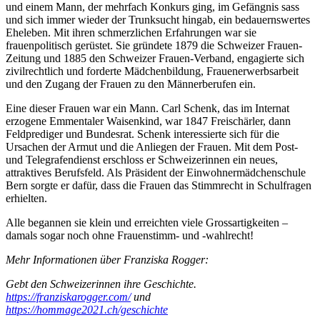
und einem Mann, der mehrfach Konkurs ging, im Gefängnis sass
und sich immer wieder der Trunksucht hingab, ein bedauernswertes
Eheleben. Mit ihren schmerzlichen Erfahrungen war sie
frauenpolitisch gerüstet. Sie gründete 1879 die Schweizer Frauen-
Zeitung und 1885 den Schweizer Frauen-Verband, engagierte sich
zivilrechtlich und forderte Mädchenbildung, Frauenerwerbsarbeit
und den Zugang der Frauen zu den Männerberufen ein.
Eine dieser Frauen war ein Mann. Carl Schenk, das im Internat
erzogene Emmentaler Waisenkind, war 1847 Freischärler, dann
Feldprediger und Bundesrat. Schenk interessierte sich für die
Ursachen der Armut und die Anliegen der Frauen. Mit dem Post-
und Telegrafendienst erschloss er Schweizerinnen ein neues,
attraktives Berufsfeld. Als Präsident der Einwohnermädchenschule
Bern sorgte er dafür, dass die Frauen das Stimmrecht in Schulfragen
erhielten.
Alle begannen sie klein und erreichten viele Grossartigkeiten –
damals sogar noch ohne Frauenstimm- und -wahlrecht!
Mehr Informationen über Franziska Rogger:
Gebt den Schweizerinnen ihre Geschichte.
https://franziskarogger.com/
und
https://hommage2021.ch/geschichte