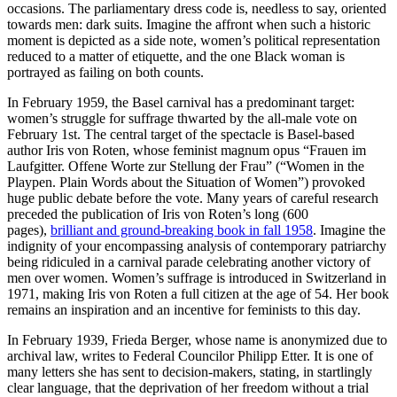
occasions. The parliamentary dress code is, needless to say, oriented
towards men: dark suits. Imagine the affront when such a historic
moment is depicted as a side note, women’s political representation
reduced to a matter of etiquette, and the one Black woman is
portrayed as failing on both counts.
In February 1959, the Basel carnival has a predominant target:
women’s struggle for suffrage thwarted by the all-male vote on
February 1st. The central target of the spectacle is Basel-based
author Iris von Roten, whose feminist magnum opus “Frauen im
Laufgitter. Offene Worte zur Stellung der Frau” (“Women in the
Playpen. Plain Words about the Situation of Women”) provoked
huge public debate before the vote. Many years of careful research
preceded the publication of Iris von Roten’s long (600
pages),
brilliant and ground-breaking book in fall 1958
. Imagine the
indignity of your encompassing analysis of contemporary patriarchy
being ridiculed in a carnival parade celebrating another victory of
men over women. Women’s suffrage is introduced in Switzerland in
1971, making Iris von Roten a full citizen at the age of 54. Her book
remains an inspiration and an incentive for feminists to this day.
In February 1939, Frieda Berger, whose name is anonymized due to
archival law, writes to Federal Councilor Philipp Etter. It is one of
many letters she has sent to decision-makers, stating, in startlingly
clear language, that the deprivation of her freedom without a trial