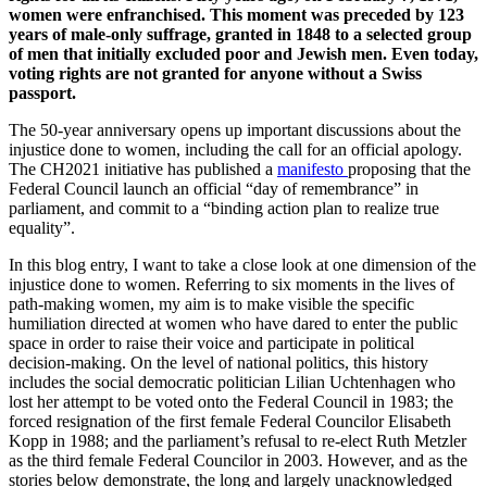
women were enfranchised. This moment was preceded by 123
years of male-only suffrage, granted in 1848 to a selected group
of men that initially excluded poor and Jewish men. Even today,
voting rights are not granted for anyone without a Swiss
passport.
The 50-year anniversary opens up important discussions about the
injustice done to women, including the call for an official apology.
The CH2021 initiative has published a
manifesto
proposing that the
Federal Council launch an official “day of remembrance” in
parliament, and commit to a “binding action plan to realize true
equality”.
In this blog entry, I want to take a close look at one dimension of the
injustice done to women. Referring to six moments in the lives of
path-making women, my aim is to make visible the specific
humiliation directed at women who have dared to enter the public
space in order to raise their voice and participate in political
decision-making. On the level of national politics, this history
includes the social democratic politician Lilian Uchtenhagen who
lost her attempt to be voted onto the Federal Council in 1983; the
forced resignation of the first female Federal Councilor Elisabeth
Kopp in 1988; and the parliament’s refusal to re-elect Ruth Metzler
as the third female Federal Councilor in 2003. However, and as the
stories below demonstrate, the long and largely unacknowledged