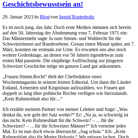
Geschichtsbewusstsein an!
29. Januar 2021
/
in
Blog
/
von
Ingrid Rusterholtz
Es ist noch jung, das Jahr. Doch erste Medien stimmen sich bereits
auf den 50. Jahrestag der Abstimmung vom 7. Februar 1971 ein:
Das Männermehr sagte Ja zum Stimm- und Wahlrecht für die
Schweizerinnen auf Bundesebene. Genau einen Monat später, am 7.
März, konnten sie erstmals zur Urne. Es erwarten uns also noch
weitere Gedenktage, an denen vor 50 Jahren irgendetwas zum
ersten Mal passierte. Die einjährige Auffrischung zur jüngeren
Schweizer Geschichte möge im ganzen Land gut ankommen.
„Frauen.Stimm.Recht“ titelt der Chefredaktor eines
Wochenmagazins in seinem letzten Editorial. Um dann die Länder
Estland, Armenien und Kirgisistan aufzuzählen, wo Frauen gut
doppelt so lang über politische Rechte verfügen wie hierzulande.
„Kein Ruhmesblatt also für…“
Ich erzähle meinem Partner von meiner Lektüre und frage: „Was
denkst du, wie geht der Satz weiter?“ Er: „Na ja, so schwierig ist
das nicht. Kein Ruhmesblatt für die Schweiz? – …für die
Schweizer? – …für die Schweizer Männer?“ Ich verneine jedes
Mal. Er ist nun doch etwas überrascht: „Sag schon.“ Ich: „Kein
Ruhmesblatt also für Mutter Helvetia.“ Wir müssen lachen. Doch