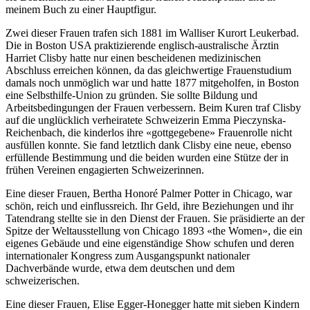
meinem Buch zu einer Hauptfigur.
Zwei dieser Frauen trafen sich 1881 im Walliser Kurort Leukerbad.
Die in Boston USA praktizierende englisch-australische Ärztin
Harriet Clisby hatte nur einen bescheidenen medizinischen
Abschluss erreichen können, da das gleichwertige Frauenstudium
damals noch unmöglich war und hatte 1877 mitgeholfen, in Boston
eine Selbsthilfe-Union zu gründen. Sie sollte Bildung und
Arbeitsbedingungen der Frauen verbessern. Beim Kuren traf Clisby
auf die unglücklich verheiratete Schweizerin Emma Pieczynska-
Reichenbach, die kinderlos ihre «gottgegebene» Frauenrolle nicht
ausfüllen konnte. Sie fand letztlich dank Clisby eine neue, ebenso
erfüllende Bestimmung und die beiden wurden eine Stütze der in
frühen Vereinen engagierten Schweizerinnen.
Eine dieser Frauen, Bertha Honoré Palmer Potter in Chicago, war
schön, reich und einflussreich. Ihr Geld, ihre Beziehungen und ihr
Tatendrang stellte sie in den Dienst der Frauen. Sie präsidierte an der
Spitze der Weltausstellung von Chicago 1893 «the Women», die ein
eigenes Gebäude und eine eigenständige Show schufen und deren
internationaler Kongress zum Ausgangspunkt nationaler
Dachverbände wurde, etwa dem deutschen und dem
schweizerischen.
Eine dieser Frauen, Elise Egger-Honegger hatte mit sieben Kindern