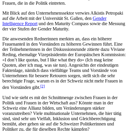
Frauen, die in die Politik eintreten.
Mit Blick auf den Unternehmenssektor verwies Alkistis Petropaki
auf die Arbeit mit der Universität St. Gallen, den
Gender
Intelligence Report
und den Maturity Compass sowie die Messung
der vier Stufen der Gender Maturity.
Die anwesenden Rednerinnen merkten an, dass ein höherer
Frauenanteil in den Vorständen zu höheren Gewinnen führt. Eine
der Teilnehmerinnen in der Diskussionsrunde zitierte dazu Viviane
Reding, ehemalige Vizepräsidentin der Europäischen Kommission:
«I don’t like quotas, but I like what they do» (Ich mag keine
Quoten, aber ich mag, was sie tun). Angesichts der eindeutigen
Faktenlage, nämlich dass vielfältige Teams und Vorstände von
Unternehmen für bessere Retouren sorgen, stellt sich die sehr
berechtigte Frage, warum es in der Schweiz nicht mehr Frauen in
[2]
den Vorständen gibt.
Und wie sieht es mit der Schnittmenge zwischen Frauen in der
Politik und Frauen in der Wirtschaft aus? Könnte man in der
Schweiz eine Allianz bilden, um Veränderungen stärker
voranzutreiben? Viele multinationale Unternehmen, die hier tätig
sind, sind sehr um Vielfalt, Inklusion und Gleichberechtigung
bemüht, aber gehen sie auf die Schweizer Politikerinnen und
Politiker zu, die für dieselben Rechte kämpfen?