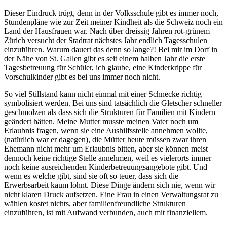
Dieser Eindruck trügt, denn in der Volksschule gibt es immer noch,
Stundenpläne wie zur Zeit meiner Kindheit als die Schweiz noch ein
Land der Hausfrauen war. Nach über dreissig Jahren rot-grünem
Zürich versucht der Stadtrat nächstes Jahr endlich Tagesschulen
einzuführen. Warum dauert das denn so lange?! Bei mir im Dorf in
der Nähe von St. Gallen gibt es seit einem halben Jahr die erste
Tagesbetreuung für Schüler, ich glaube, eine Kinderkrippe für
Vorschulkinder gibt es bei uns immer noch nicht.
So viel Stillstand kann nicht einmal mit einer Schnecke richtig
symbolisiert werden. Bei uns sind tatsächlich die Gletscher schneller
geschmolzen als dass sich die Strukturen für Familien mit Kindern
geändert hätten. Meine Mutter musste meinen Vater noch um
Erlaubnis fragen, wenn sie eine Aushilfsstelle annehmen wollte,
(natürlich war er dagegen), die Mütter heute müssen zwar ihren
Ehemann nicht mehr um Erlaubnis bitten, aber sie können meist
dennoch keine richtige Stelle annehmen, weil es vielerorts immer
noch keine ausreichenden Kinderbetreuungsangebote gibt. Und
wenn es welche gibt, sind sie oft so teuer, dass sich die
Erwerbsarbeit kaum lohnt. Diese Dinge ändern sich nie, wenn wir
nicht klaren Druck aufsetzen. Eine Frau in einen Verwaltungsrat zu
wählen kostet nichts, aber familienfreundliche Strukturen
einzuführen, ist mit Aufwand verbunden, auch mit finanziellem.