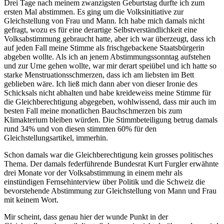
Drei Tage nach meinem zwanzigsten Geburtstag durfte ich zum
ersten Mal abstimmen. Es ging um die Volksinitiative zur
Gleichstellung von Frau und Mann. Ich habe mich damals nicht
gefragt, wozu es für eine derartige Selbstverständlichkeit eine
Volksabstimmung gebraucht hatte, aber ich war überzeugt, dass ich
auf jeden Fall meine Stimme als frischgebackene Staatsbürgerin
abgeben wollte. Als ich an jenem Abstimmungssonntag aufstehen
und zur Urne gehen wollte, war mir derart speiübel und ich hatte so
starke Menstruationsschmerzen, dass ich am liebsten im Bett
geblieben wäre. Ich ließ mich dann aber von dieser Ironie des
Schicksals nicht abhalten und habe kreideweiss meine Stimme für
die Gleichberechtigung abgegeben, wohlwissend, dass mir auch im
besten Fall meine monatlichen Bauchschmerzen bis zum
Klimakterium bleiben würden. Die Stimmbeteiligung betrug damals
rund 34% und von diesen stimmten 60% für den
Gleichstellungsartikel, immerhin.
Schon damals war die Gleichberechtigung kein grosses politisches
Thema. Der damals federführende Bundesrat Kurt Furgler erwähnte
drei Monate vor der Volksabstimmung in einem mehr als
einstündigen Fernsehinterview über Politik und die Schweiz die
bevorstehende Abstimmung zur Gleichstellung von Mann und Frau
mit keinem Wort.
Mir scheint, dass genau hier der wunde Punkt in der