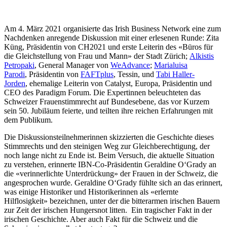
Am 4. März 2021 organisierte das Irish Business Network eine zum
Nachdenken anregende Diskussion mit einer erlesenen Runde: Zita
Küng, Präsidentin von CH2021 und erste Leiterin des «Büros für
die Gleichstellung von Frau und Mann» der Stadt Zürich;
Alkistis
Petropaki
, General Manager von
WeAdvance
;
Marialuisa
Parodi
, Präsidentin von
FAFTplus
, Tessin, und
Tabi Haller-
Jorden
, ehemalige Leiterin von Catalyst, Europa, Präsidentin und
CEO des Paradigm Forum. Die Expertinnen beleuchteten das
Schweizer Frauenstimmrecht auf Bundesebene, das vor Kurzem
sein 50. Jubiläum feierte, und teilten ihre reichen Erfahrungen mit
dem Publikum.
Die Diskussionsteilnehmerinnen skizzierten die Geschichte dieses
Stimmrechts und den steinigen Weg zur Gleichberechtigung, der
noch lange nicht zu Ende ist. Beim Versuch, die aktuelle Situation
zu verstehen, erinnerte IBN-Co-Präsidentin Geraldine O‘Grady an
die «verinnerlichte Unterdrückung» der Frauen in der Schweiz, die
angesprochen wurde. Geraldine O‘Grady fühlte sich an das erinnert,
was einige Historiker und Historikerinnen als «erlernte
Hilflosigkeit» bezeichnen, unter der die bitterarmen irischen Bauern
zur Zeit der irischen Hungersnot litten. Ein tragischer Fakt in der
irischen Geschichte. Aber auch Fakt für die Schweiz und die